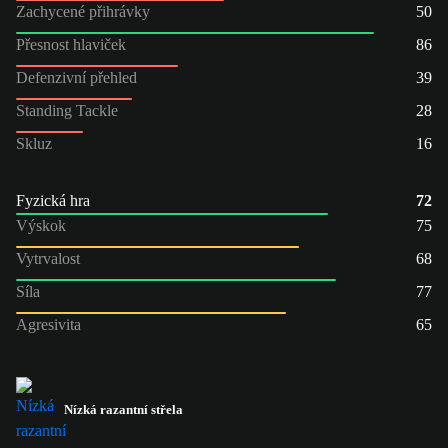
Zachycené přihrávky
50
Přesnost hlaviček
86
Defenzivní přehled
39
Standing Tackle
28
Skluz
16
Fyzická hra
72
Výskok
75
Vytrvalost
68
Síla
77
Agresivita
65
Nízká razantní střela