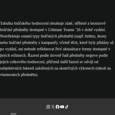
Tabulka hráčského hodnocení obsahuje zlaté, stříbrné a bronzové
hráčské předměty dostupné v Ultimate Teamu ’26 v době vydání.
Nereflektuje ostatní typy hráčských předmětů (např. hrdiny, ikony
nebo hráčské předměty z kampaně), včetně těch, které byly přidány až
po vydání, ani nebude reflektovat živé aktualizace formy dostupné v
jiných režimech. Řazení podle úrovně řadí předměty nejprve podle
jejich celkového hodnocení, přičemž další řazení se odvíjí od
subjektivních faktorů založených na skutečných výkonech (nikoli na
vlastnostech předmětu).
Jazyk