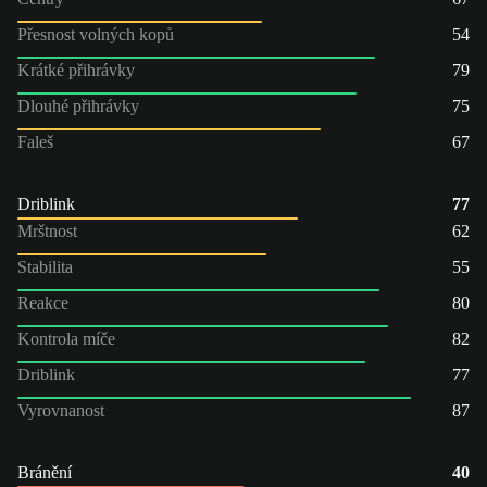
Přesnost volných kopů
54
Krátké přihrávky
79
Dlouhé přihrávky
75
Faleš
67
Driblink
77
Mrštnost
62
Stabilita
55
Reakce
80
Kontrola míče
82
Driblink
77
Vyrovnanost
87
Bránění
40