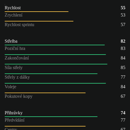
Rychlost
55
Zrychlení
53
Rychlost sprintu
57
Střelba
82
Poziční hra
83
Zakončování
84
Síla střely
85
Střely z dálky
77
Voleje
84
Pokutové kopy
67
Přihrávky
74
Předvídání
77
Centry
67