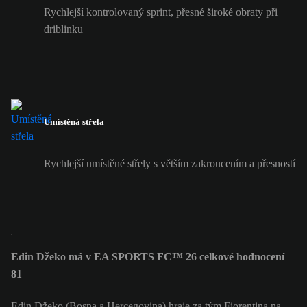
Rychlejší kontrolovaný sprint, přesné široké obraty při
driblinku
Umístěná střela
Rychlejší umístěné střely s větším zakroucením a přesností
Edin Džeko má v EA SPORTS FC™ 26 celkové hodnocení
81
Edin Džeko (Bosna a Hercegovina) hraje za tým Fiorentina na