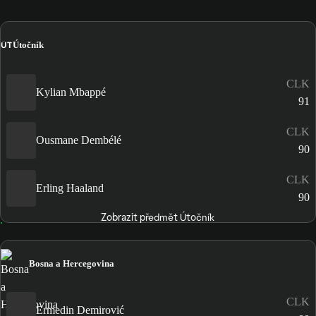
ÚT
Útočník
CLK
Kylian Mbappé
91
CLK
Ousmane Dembélé
90
CLK
Erling Haaland
90
Zobrazit předmět Útočník
Bosna a Hercegovina
CLK
Ermedin Demirović