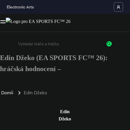
Edin Džeko (EA SPORTS FC™ 26):
Enter a minimum of 3 characters or numbers
hráčská hodnocení –
Domů
Edin Džeko
Edin
Džeko