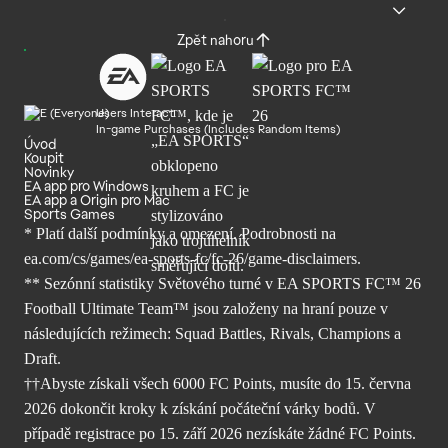
Zpět nahoru
Users Interact
In-game Purchases (Includes Random Items)
Úvod
Koupit
Novinky
EA app pro Windows
EA app a Origin pro Mac
Sports Games
* Platí další podmínky a omezení. Podrobnosti
na
ea.com/cs/games/ea-sports-fc/fc-26/
game-disclaimers.
** Sezónní statistiky Světového turné v EA SPORTS FC™ 26
Football Ultimate Team™ jsou založeny na hraní pouze v
následujících režimech: Squad Battles, Rivals, Champions a
Draft.
††Abyste získali všech 6000 FC Points, musíte do 15. června
2026 dokončit kroky k získání počáteční várky bodů. V
případě registrace po 15. září 2026 nezískáte žádné FC Points.