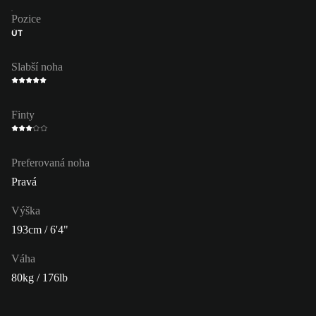
Pozice
ÚT
Slabší noha
Finty
Preferovaná noha
Pravá
Výška
193cm / 6'4"
Váha
80kg / 176lb