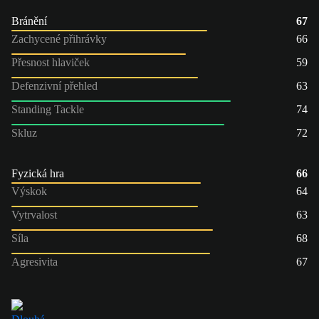
Bránění
67
Zachycené přihrávky
66
Přesnost hlaviček
59
Defenzivní přehled
63
Standing Tackle
74
Skluz
72
Fyzická hra
66
Výskok
64
Vytrvalost
63
Síla
68
Agresivita
67