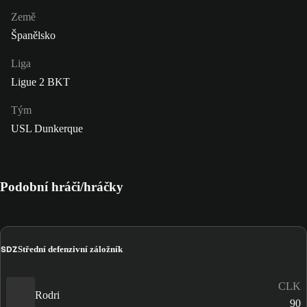
Země
Španělsko
Liga
Ligue 2 BKT
Tým
USL Dunkerque
Podobní hráči/hráčky
SDZ
Střední defenzivní záložník
CLK
Rodri
90