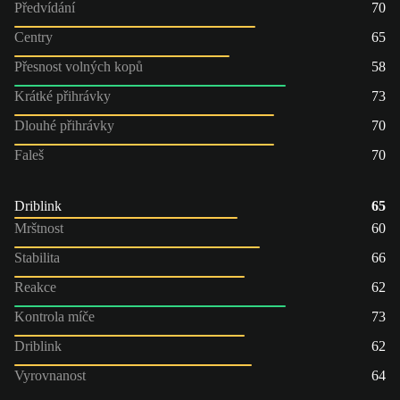
Předvídání
70
Centry
65
Přesnost volných kopů
58
Krátké přihrávky
73
Dlouhé přihrávky
70
Faleš
70
Driblink
65
Mrštnost
60
Stabilita
66
Reakce
62
Kontrola míče
73
Driblink
62
Vyrovnanost
64