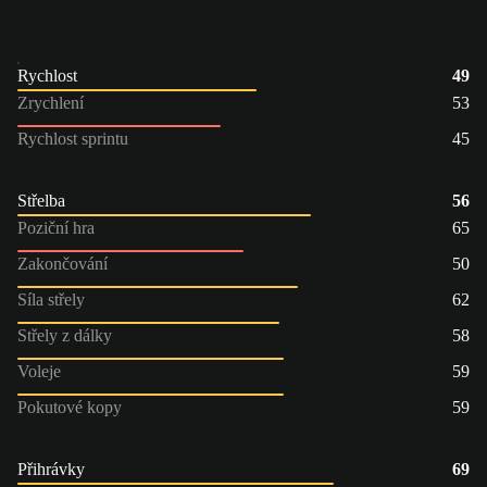
Rychlost
49
Zrychlení
53
Rychlost sprintu
45
Střelba
56
Poziční hra
65
Zakončování
50
Síla střely
62
Střely z dálky
58
Voleje
59
Pokutové kopy
59
Přihrávky
69