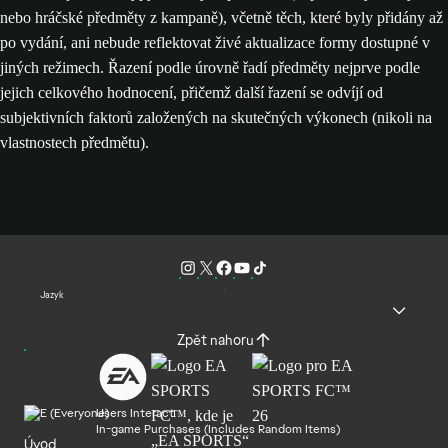
nebo hráčské předměty z kampaně), včetně těch, které byly přidány až
po vydání, ani nebude reflektovat živé aktualizace formy dostupné v
jiných režimech. Řazení podle úrovně řadí předměty nejprve podle
jejich celkového hodnocení, přičemž další řazení se odvíjí od
subjektivních faktorů založených na skutečných výkonech (nikoli na
vlastnostech předmětu).
Jazyk
Zpět nahoru
Users Interact
In-game Purchases (Includes Random Items)
Úvod