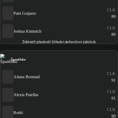
CLK
Patri Guijarro
89
CLK
Joshua Kimmich
89
Zobrazit předmět Střední defenzivní záložník
Španělsko
CLK
Aitana Bonmatí
91
CLK
Alexia Putellas
91
CLK
Rodri
90