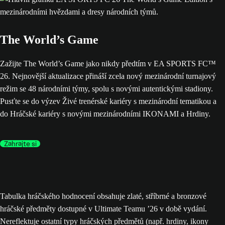
The World’s Game
Zažijte The World’s Game jako nikdy předtím v EA SPORTS FC™
26. Nejnovější aktualizace přináší zcela nový mezinárodní turnajový
režim se 48 národními týmy, spolu s novými autentickými stadiony.
Pusťte se do výzev Živé trenérské kariéry s mezinárodní tematikou a
do Hráčské kariéry s novými mezinárodními IKONAMI a Hrdiny.
Zahrajte si
Tabulka hráčského hodnocení obsahuje zlaté, stříbrné a bronzové
hráčské předměty dostupné v Ultimate Teamu ’26 v době vydání.
Nereflektuje ostatní typy hráčských předmětů (např. hrdiny, ikony