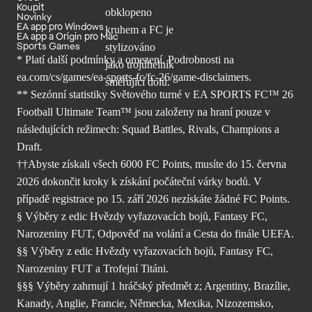
Koupit
Novinky
EA app pro Windows
EA app a Origin pro Mac
Sports Games
* Platí další podmínky a omezení. Podrobnosti
na
ea.com/cs/games/ea-sports-fc/fc-26/
game-disclaimers.
** Sezónní statistiky Světového turné v EA SPORTS FC™ 26
Football Ultimate Team™ jsou založeny na hraní pouze v
následujících režimech: Squad Battles, Rivals, Champions a
Draft.
††Abyste získali všech 6000 FC Points, musíte do 15. června
2026 dokončit kroky k získání počáteční várky bodů. V
případě registrace po 15. září 2026 nezískáte žádné FC Points.
§ Výběry z edic Hvězdy vyřazovacích bojů, Fantasy FC,
Narozeniny FUT, Odpověď na volání a Cesta do finále UEFA.
§§ Výběry z edic Hvězdy vyřazovacích bojů, Fantasy FC,
Narozeniny FUT a Trofejní Titáni.
§§§ Výběry zahrnují 1 hráčský předmět z; Argentiny, Brazílie,
Kanady, Anglie, Francie, Německa, Mexika, Nizozemsko,