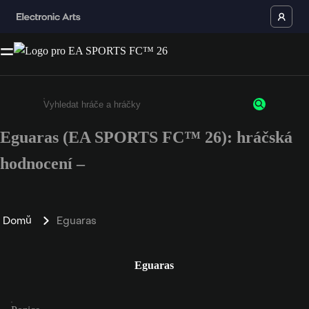
Eguaras (EA SPORTS FC™ 26): hráčská
Enter a minimum of 3 characters or numbers
hodnocení –
Domů
Eguaras
Eguaras