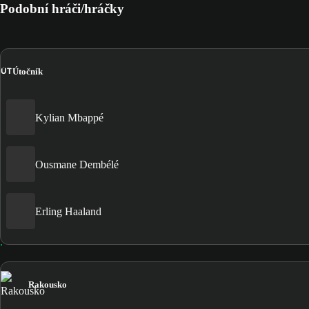
Podobní hráči/hráčky
ÚT
Útočník
Kylian Mbappé
Ousmane Dembélé
Erling Haaland
Rakousko