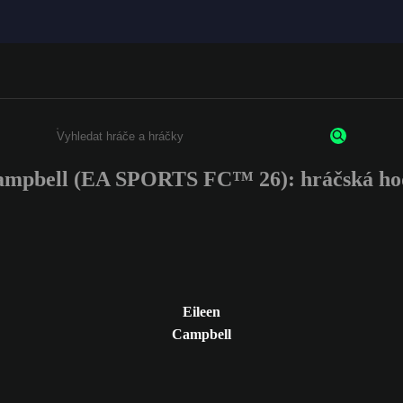
ampbell (EA SPORTS FC™ 26): hráčská ho
Enter a minimum of 3 characters or numbers
Eileen
Campbell