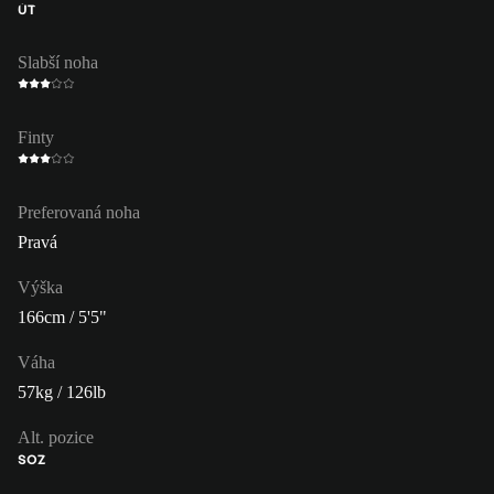
ÚT
Slabší noha
Finty
Preferovaná noha
Pravá
Výška
166cm / 5'5"
Váha
57kg / 126lb
Alt. pozice
SOZ