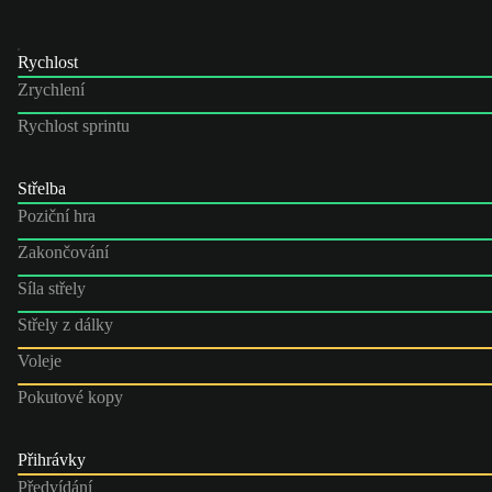
Rychlost
Zrychlení
Rychlost sprintu
Střelba
Poziční hra
Zakončování
Síla střely
Střely z dálky
Voleje
Pokutové kopy
Přihrávky
Předvídání