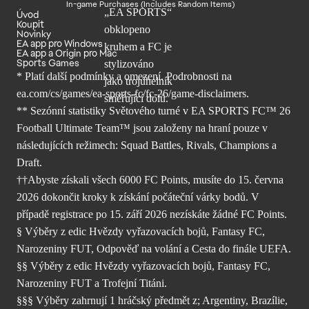
In-game Purchases (Includes Random Items)
Úvod
Koupit
Novinky
EA app pro Windows
EA app a Origin pro Mac
Sports Games
* Platí další podmínky a omezení. Podrobnosti
na
ea.com/cs/games/ea-sports-fc/fc-26/
game-disclaimers.
** Sezónní statistiky Světového turné v EA SPORTS FC™ 26
Football Ultimate Team™ jsou založeny na hraní pouze v
následujících režimech: Squad Battles, Rivals, Champions a
Draft.
††Abyste získali všech 6000 FC Points, musíte do 15. června
2026 dokončit kroky k získání počáteční várky bodů. V
případě registrace po 15. září 2026 nezískáte žádné FC Points.
§ Výběry z edic Hvězdy vyřazovacích bojů, Fantasy FC,
Narozeniny FUT, Odpověď na volání a Cesta do finále UEFA.
§§ Výběry z edic Hvězdy vyřazovacích bojů, Fantasy FC,
Narozeniny FUT a Trofejní Titáni.
§§§ Výběry zahrnují 1 hráčský předmět z; Argentiny, Brazílie,