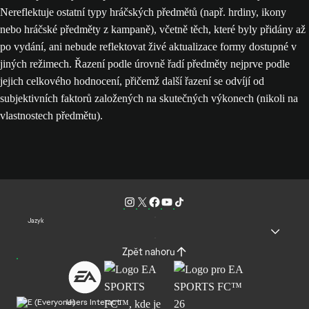
Nereflektuje ostatní typy hráčských předmětů (např. hrdiny, ikony
nebo hráčské předměty z kampaně), včetně těch, které byly přidány až
po vydání, ani nebude reflektovat živé aktualizace formy dostupné v
jiných režimech. Řazení podle úrovně řadí předměty nejprve podle
jejich celkového hodnocení, přičemž další řazení se odvíjí od
subjektivních faktorů založených na skutečných výkonech (nikoli na
vlastnostech předmětu).
Jazyk
Zpět nahoru
Users Interact