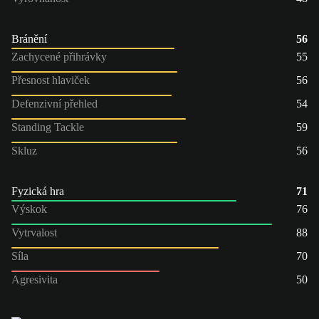
Bránění
56
Zachycené přihrávky
55
Přesnost hlaviček
56
Defenzivní přehled
54
Standing Tackle
59
Skluz
56
Fyzická hra
71
Výskok
76
Vytrvalost
88
Síla
70
Agresivita
50