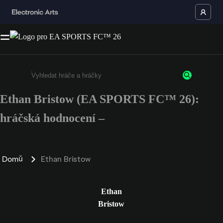
Ethan Bristow (EA SPORTS FC™ 26):
Enter a minimum of 3 characters or numbers
hráčská hodnocení –
Domů
Ethan Bristow
Ethan
Bristow