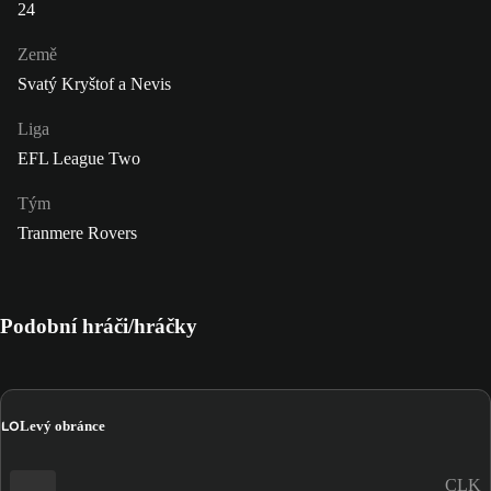
24
Země
Svatý Kryštof a Nevis
Liga
EFL League Two
Tým
Tranmere Rovers
Podobní hráči/hráčky
LO
Levý obránce
CLK