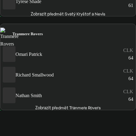
Tyrese Shade
61
Zobrazit předmět Svatý Kryštof a Nevis
Tranmere Rovers
CLK
Omari Patrick
64
CLK
Richard Smallwood
64
CLK
Nathan Smith
64
Zobrazit předmět Tranmere Rovers