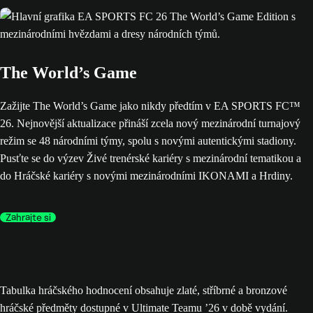
The World’s Game
Zažijte The World’s Game jako nikdy předtím v EA SPORTS FC™
26. Nejnovější aktualizace přináší zcela nový mezinárodní turnajový
režim se 48 národními týmy, spolu s novými autentickými stadiony.
Pusťte se do výzev Živé trenérské kariéry s mezinárodní tematikou a
do Hráčské kariéry s novými mezinárodními IKONAMI a Hrdiny.
Zahrajte si
Tabulka hráčského hodnocení obsahuje zlaté, stříbrné a bronzové
hráčské předměty dostupné v Ultimate Teamu ’26 v době vydání.