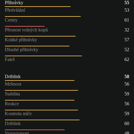
Přihrávky
55
Předvídání
53
Centry
61
Přesnost volných kopů
32
Krátké přihrávky
57
Dlouhé přihrávky
52
Faleš
62
Driblink
58
Mrštnost
56
Stabilita
59
Reakce
56
Kontrola míče
59
Driblink
60
Vyrovnanost
48