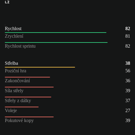
LZ
Rychlost
82
Zrychlení
81
Rychlost sprintu
82
Střelba
38
Poziční hra
56
Zakončování
36
Síla střely
39
Střely z dálky
37
Voleje
27
Pokutové kopy
39