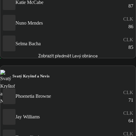
Katie McCabe
87
CLK
Nuno Mendes
86
CLK
Selma Bacha
85
Zobrazit předmět Levý obránce
Svatý Kryštof a Nevis
CLK
Phoenetia Browne
71
CLK
Jay Williams
64
CLK