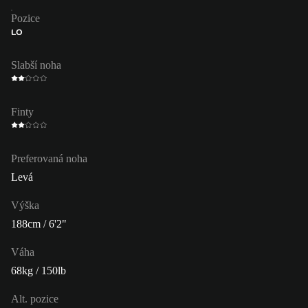
Pozice
LO
Slabší noha
Finty
Preferovaná noha
Levá
Výška
188cm / 6'2"
Váha
68kg / 150lb
Alt. pozice