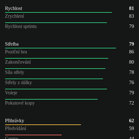
Rychlost
81
Zrychlení
83
Rychlost sprintu
79
Střelba
79
Poziční hra
86
Zakončování
80
Síla střely
78
Střely z dálky
76
Voleje
79
Pokutové kopy
72
Přihrávky
62
Předvídání
59
Centry
44