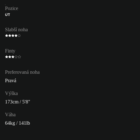
Pozice
ÚT
Slabší noha
Finty
Preferovaná noha
Pravá
Výška
173cm / 5'8"
Váha
64kg / 141lb