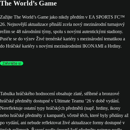
The World’s Game
Zažijte The World’s Game jako nikdy předtím v EA SPORTS FC™
26. Nejnovější aktualizace přináší zcela nový mezinárodní turnajový
režim se 48 národními týmy, spolu s novými autentickými stadiony.
Pusťte se do výzev Živé trenérské kariéry s mezinárodní tematikou a
do Hráčské kariéry s novými mezinárodními IKONAMI a Hrdiny.
Zahrajte si
Tabulka hráčského hodnocení obsahuje zlaté, stříbrné a bronzové
hráčské předměty dostupné v Ultimate Teamu ’26 v době vydání.
Nereflektuje ostatní typy hráčských předmětů (např. hrdiny, ikony
nebo hráčské předměty z kampaně), včetně těch, které byly přidány až
po vydání, ani nebude reflektovat živé aktualizace formy dostupné v
jiných režimech. Řazení podle úrovně řadí předměty nejprve podle