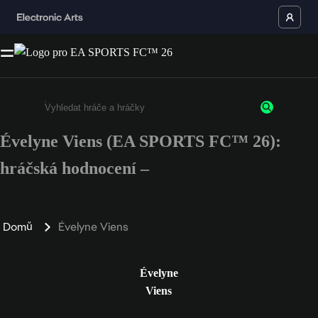
Évelyne Viens (EA SPORTS FC™ 26):
Enter a minimum of 3 characters or numbers
hráčská hodnocení –
Domů
Évelyne Viens
Évelyne
Viens