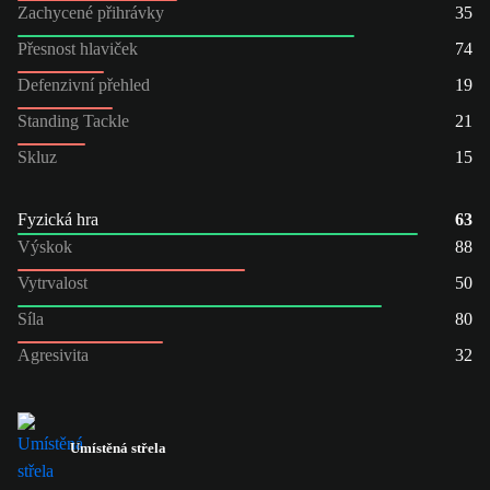
Zachycené přihrávky
35
Přesnost hlaviček
74
Defenzivní přehled
19
Standing Tackle
21
Skluz
15
Fyzická hra
63
Výskok
88
Vytrvalost
50
Síla
80
Agresivita
32
Umístěná střela