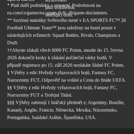
* Platí další podmínky a omezení. Podrobnosti
na
ea.com/cs/games/ea-sports-fc/fc-26/
game-disclaimers.
** Sezónní statistiky Světového turné v EA SPORTS FC™ 26
Football Ultimate Team™ jsou založeny na hraní pouze v
následujících režimech: Squad Battles, Rivals, Champions a
Draft.
††Abyste získali všech 6000 FC Points, musíte do 15. června
2026 dokončit kroky k získání počáteční várky bodů. V
případě registrace po 15. září 2026 nezískáte žádné FC Points.
§ Výběry z edic Hvězdy vyřazovacích bojů, Fantasy FC,
Narozeniny FUT, Odpověď na volání a Cesta do finále UEFA.
§§ Výběry z edic Hvězdy vyřazovacích bojů, Fantasy FC,
Narozeniny FUT a Trofejní Titáni.
§§§ Výběry zahrnují 1 hráčský předmět z; Argentiny, Brazílie,
Kanady, Anglie, Francie, Německa, Mexika, Nizozemsko,
Portugalska, Saúdské Arábie, Španělska, USA.