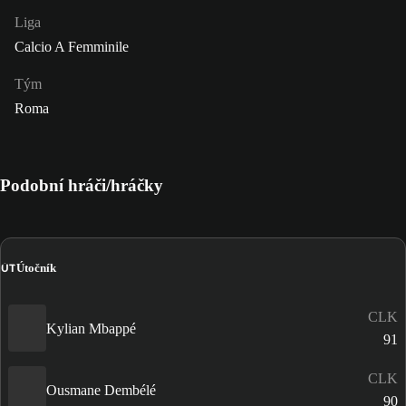
Liga
Calcio A Femminile
Tým
Roma
Podobní hráči/hráčky
ÚT
Útočník
CLK
Kylian Mbappé
91
CLK
Ousmane Dembélé
90