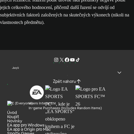
jejich celkového hodnocení, přičemž další řazení se odvíjí od
subjektivních faktorů založených na skutečných výkonech (nikoli na
vlastnostech předmětu).
Jazyk
Zpět nahoru
Users Interact
In-game Purchases (Includes Random Items)
Úvod
Koupit
Novinky
EA app pro Windows
EA app a Origin pro Mac
Sports Games