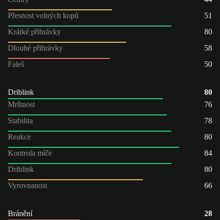
Přesnost volných kopů
51
Krátké přihrávky
80
Dlouhé přihrávky
58
Faleš
50
Driblink
80
Mrštnost
76
Stabilita
78
Reakce
80
Kontrola míče
84
Driblink
80
Vyrovnanost
66
Bránění
28