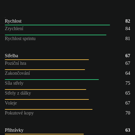
Rychlost
82
Zrychlení
84
Rychlost sprintu
81
Střelba
67
Poziční hra
67
Zakončování
64
Síla střely
75
Střely z dálky
65
Voleje
67
Pokutové kopy
70
Přihrávky
63