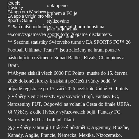
Koupit
Novinky
EA app pro Windows
EA app a Origin pro Mac
Sports Games
* Platí další podmínky a omezení. Podrobnosti
na
ea.com/cs/games/ea-sports-fc/fc-26/
game-disclaimers.
** Sezónní statistiky Světového turné v EA SPORTS FC™ 26
Football Ultimate Team™ jsou založeny na hraní pouze v
následujících režimech: Squad Battles, Rivals, Champions a
Draft.
††Abyste získali všech 6000 FC Points, musíte do 15. června
2026 dokončit kroky k získání počáteční várky bodů. V
případě registrace po 15. září 2026 nezískáte žádné FC Points.
§ Výběry z edic Hvězdy vyřazovacích bojů, Fantasy FC,
Narozeniny FUT, Odpověď na volání a Cesta do finále UEFA.
§§ Výběry z edic Hvězdy vyřazovacích bojů, Fantasy FC,
Narozeniny FUT a Trofejní Titáni.
§§§ Výběry zahrnují 1 hráčský předmět z; Argentiny, Brazílie,
Kanady, Anglie, Francie, Německa, Mexika, Nizozemsko,