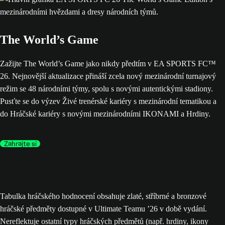
The World’s Game
Zažijte The World’s Game jako nikdy předtím v EA SPORTS FC™
26. Nejnovější aktualizace přináší zcela nový mezinárodní turnajový
režim se 48 národními týmy, spolu s novými autentickými stadiony.
Pusťte se do výzev Živé trenérské kariéry s mezinárodní tematikou a
do Hráčské kariéry s novými mezinárodními IKONAMI a Hrdiny.
Zahrajte si
Tabulka hráčského hodnocení obsahuje zlaté, stříbrné a bronzové
hráčské předměty dostupné v Ultimate Teamu ’26 v době vydání.
Nereflektuje ostatní typy hráčských předmětů (např. hrdiny, ikony