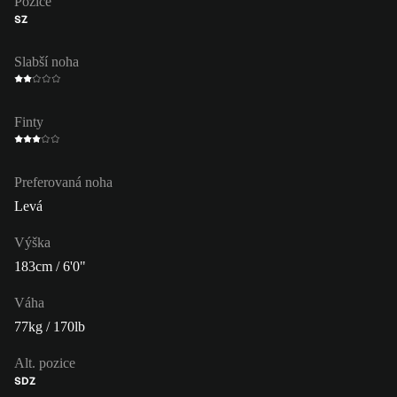
Pozice
SZ
Slabší noha
Finty
Preferovaná noha
Levá
Výška
183cm / 6'0"
Váha
77kg / 170lb
Alt. pozice
SDZ