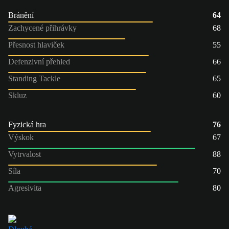
Bránění
64
Zachycené přihrávky
68
Přesnost hlaviček
55
Defenzivní přehled
66
Standing Tackle
65
Skluz
60
Fyzická hra
76
Výskok
67
Vytrvalost
88
Síla
70
Agresivita
80