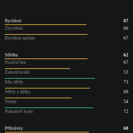
Rychlost
67
Zrychlení
66
Rychlost sprintu
67
Střelba
62
Poziční hra
67
Zakončování
53
Síla střely
73
Střely z dálky
69
Voleje
54
Pokutové kopy
72
Přihrávky
68