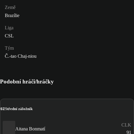
Země
Brazílie
Liga
CSL
Tým
Č.-tao Chaj-niou
Podobní hráči/hráčky
SZ
Střední záložník
CLK
Aitana Bonmatí
91