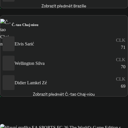
Zobrazit předmět Brazílie
Č.-tao Chaj-niou
CLK
Elvis Sarić
71
CLK
Wellington Silva
70
CLK
Didier Lamkel Zé
69
Zobrazit předmět Č.-tao Chaj-niou