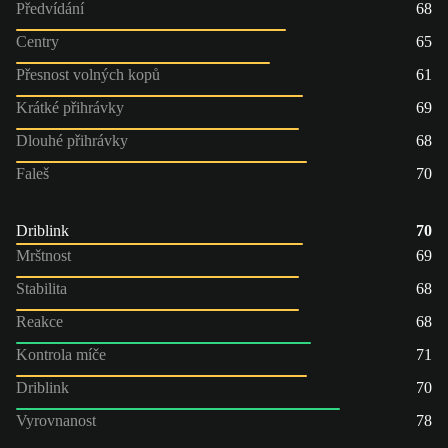
Předvídání
68
Centry
65
Přesnost volných kopů
61
Krátké přihrávky
69
Dlouhé přihrávky
68
Faleš
70
Driblink
70
Mrštnost
69
Stabilita
68
Reakce
68
Kontrola míče
71
Driblink
70
Vyrovnanost
78