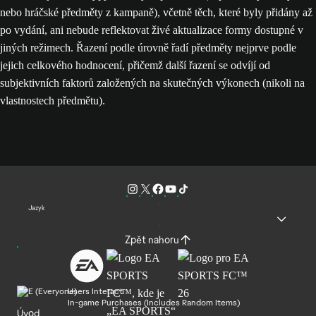
nebo hráčské předměty z kampaně), včetně těch, které byly přidány až
po vydání, ani nebude reflektovat živé aktualizace formy dostupné v
jiných režimech. Řazení podle úrovně řadí předměty nejprve podle
jejich celkového hodnocení, přičemž další řazení se odvíjí od
subjektivních faktorů založených na skutečných výkonech (nikoli na
vlastnostech předmětu).
Jazyk
Zpět nahoru
Users Interact
In-game Purchases (Includes Random Items)
Úvod