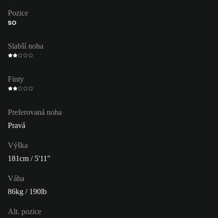
Pozice
SO
Slabší noha
Finty
Preferovaná noha
Pravá
Výška
181cm / 5'11"
Váha
86kg / 190lb
Alt. pozice