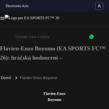
Flavien-Enzo Boyomo (EA SPORTS FC™
Enter a minimum of 3 characters or numbers
26): hráčská hodnocení –
Domů
Flavien-Enzo Boyomo
Flavien-Enzo
Boyomo