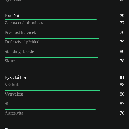
Bránění
79
Zachycené přihrávky
77
Přesnost hlaviček
76
Defenzivní přehled
79
Standing Tackle
80
Skluz
78
Fyzická hra
81
Výskok
88
Vytrvalost
80
Síla
83
Agresivita
76