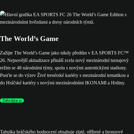
The World’s Game
Zažijte The World’s Game jako nikdy předtím v EA SPORTS FC™
26. Nejnovější aktualizace přináší zcela nový mezinárodní turnajový
režim se 48 národními týmy, spolu s novými autentickými stadiony.
Pusťte se do výzev Živé trenérské kariéry s mezinárodní tematikou a
do Hráčské kariéry s novými mezinárodními IKONAMI a Hrdiny.
Zahrajte si
Tabulka hráčského hodnocení obsahuje zlaté, stříbrné a bronzové