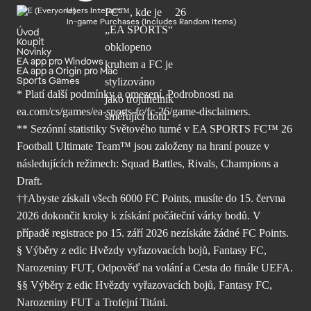
Users Interact
In-game Purchases (Includes Random Items)
Úvod
Koupit
Novinky
EA app pro Windows
EA app a Origin pro Mac
Sports Games
* Platí další podmínky a omezení. Podrobnosti
na
ea.com/cs/games/ea-sports-fc/fc-26/
game-disclaimers.
** Sezónní statistiky Světového turné v EA SPORTS FC™ 26
Football Ultimate Team™ jsou založeny na hraní pouze v
následujících režimech: Squad Battles, Rivals, Champions a
Draft.
††Abyste získali všech 6000 FC Points, musíte do 15. června
2026 dokončit kroky k získání počáteční várky bodů. V
případě registrace po 15. září 2026 nezískáte žádné FC Points.
§ Výběry z edic Hvězdy vyřazovacích bojů, Fantasy FC,
Narozeniny FUT, Odpověď na volání a Cesta do finále UEFA.
§§ Výběry z edic Hvězdy vyřazovacích bojů, Fantasy FC,
Narozeniny FUT a Trofejní Titáni.