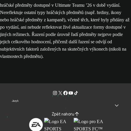
hráčské předměty dostupné v Ultimate Teamu ’26 v době vydání.
Nereflektuje ostatní typy hráčských předmětů (např. hrdiny, ikony
nebo hráčské předměty z kampaně), včetně těch, které byly přidány až
po vydání, ani nebude reflektovat živé aktualizace formy dostupné v
jiných režimech. Řazení podle úrovně řadí předměty nejprve podle
jejich celkového hodnocení, přičemž další řazení se odvíjí od
subjektivních faktorů založených na skutečných výkonech (nikoli na
vlastnostech předmětu).
Jazyk
Zpět nahoru