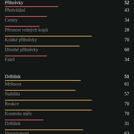
Přihrávky
52
Předvídání
43
Centry
34
Přesnost volných kopů
28
Krátké přihrávky
70
Dlouhé přihrávky
60
Faleš
34
Driblink
51
Mrštnost
61
Stabilita
57
Reakce
70
Kontrola míče
70
Driblink
31
Vyrovnanost
63