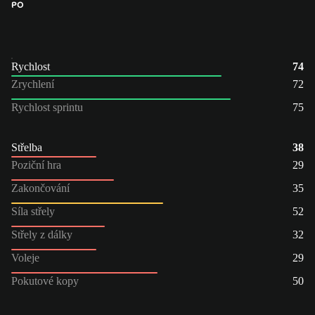
PO
Rychlost
74
Zrychlení
72
Rychlost sprintu
75
Střelba
38
Poziční hra
29
Zakončování
35
Síla střely
52
Střely z dálky
32
Voleje
29
Pokutové kopy
50