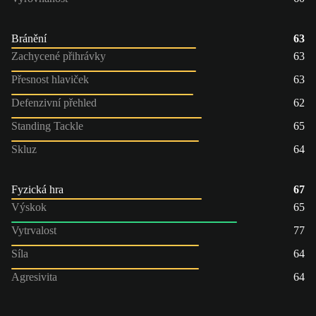
Bránění
63
Zachycené přihrávky
63
Přesnost hlaviček
63
Defenzivní přehled
62
Standing Tackle
65
Skluz
64
Fyzická hra
67
Výskok
65
Vytrvalost
77
Síla
64
Agresivita
64