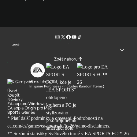
Jazyk
Zpět nahoru
Users Interact
In-game Purchases (Includes Random Items)
Úvod
Koupit
Novinky
EA app pro Windows
EA app a Origin pro Mac
Sports Games
* Platí další podmínky a omezení. Podrobnosti
na
ea.com/cs/games/ea-sports-fc/fc-26/
game-disclaimers.
** Sezónní statistiky Světového turné v EA SPORTS FC™ 26