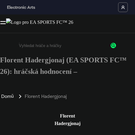
Florent Hadergjonaj (EA SPORTS FC™
Enter a minimum of 3 characters or numbers
26): hráčská hodnocení –
Domů
Florent Hadergjonaj
Florent
Hadergjonaj