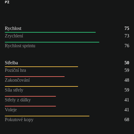
PZ
Rychlost
75
Zrychlení
73
Rychlost sprintu
76
Střelba
50
Poziční hra
59
Zakončování
48
Síla střely
59
Střely z dálky
41
Voleje
41
Pokutové kopy
68