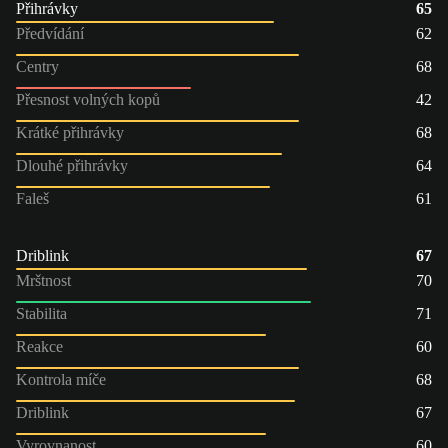
Přihrávky
65
Předvídání
62
Centry
68
Přesnost volných kopů
42
Krátké přihrávky
68
Dlouhé přihrávky
64
Faleš
61
Driblink
67
Mrštnost
70
Stabilita
71
Reakce
60
Kontrola míče
68
Driblink
67
Vyrovnanost
60