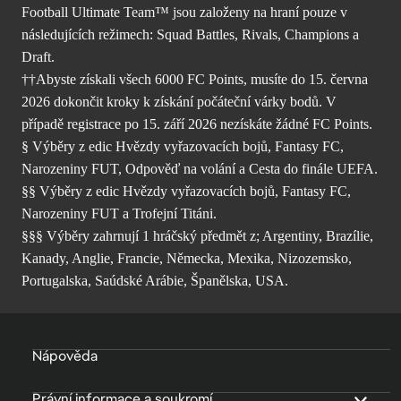
Football Ultimate Team™ jsou založeny na hraní pouze v
následujících režimech: Squad Battles, Rivals, Champions a
Draft.
††Abyste získali všech 6000 FC Points, musíte do 15. června
2026 dokončit kroky k získání počáteční várky bodů. V
případě registrace po 15. září 2026 nezískáte žádné FC Points.
§ Výběry z edic Hvězdy vyřazovacích bojů, Fantasy FC,
Narozeniny FUT, Odpověď na volání a Cesta do finále UEFA.
§§ Výběry z edic Hvězdy vyřazovacích bojů, Fantasy FC,
Narozeniny FUT a Trofejní Titáni.
§§§ Výběry zahrnují 1 hráčský předmět z; Argentiny, Brazílie,
Kanady, Anglie, Francie, Německa, Mexika, Nizozemsko,
Portugalska, Saúdské Arábie, Španělska, USA.
Nápověda
Právní informace a soukromí