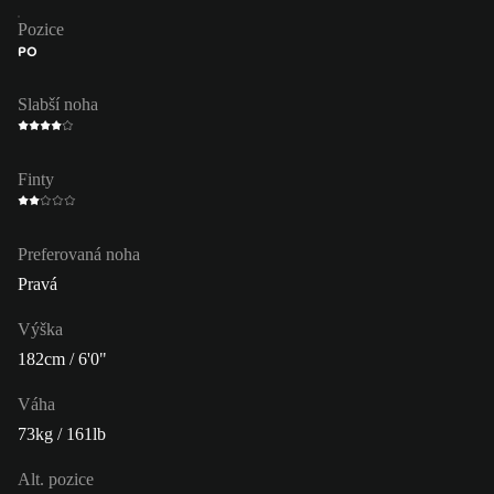
Pozice
PO
Slabší noha
Finty
Preferovaná noha
Pravá
Výška
182cm / 6'0"
Váha
73kg / 161lb
Alt. pozice