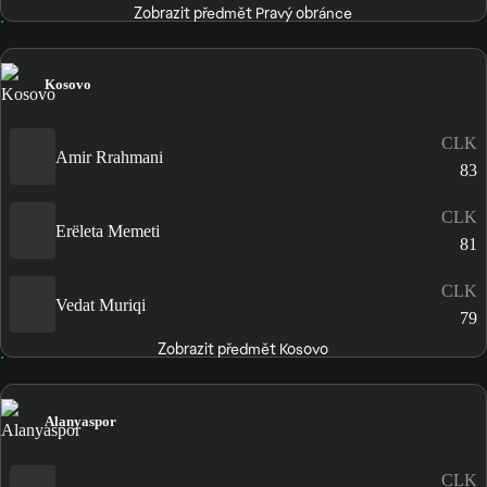
Zobrazit předmět Pravý obránce
Kosovo
CLK
Amir Rrahmani
83
CLK
Erëleta Memeti
81
CLK
Vedat Muriqi
79
Zobrazit předmět Kosovo
Alanyaspor
CLK