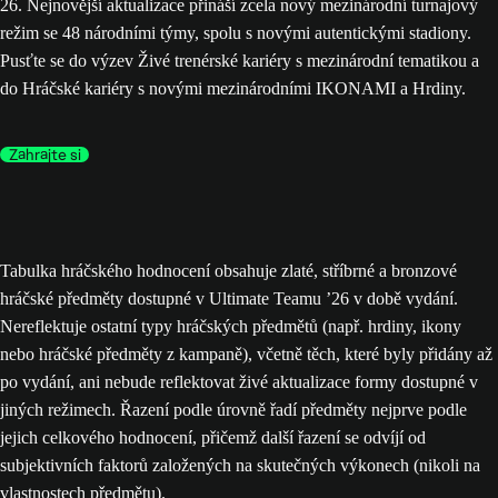
26. Nejnovější aktualizace přináší zcela nový mezinárodní turnajový
režim se 48 národními týmy, spolu s novými autentickými stadiony.
Pusťte se do výzev Živé trenérské kariéry s mezinárodní tematikou a
do Hráčské kariéry s novými mezinárodními IKONAMI a Hrdiny.
Zahrajte si
Tabulka hráčského hodnocení obsahuje zlaté, stříbrné a bronzové
hráčské předměty dostupné v Ultimate Teamu ’26 v době vydání.
Nereflektuje ostatní typy hráčských předmětů (např. hrdiny, ikony
nebo hráčské předměty z kampaně), včetně těch, které byly přidány až
po vydání, ani nebude reflektovat živé aktualizace formy dostupné v
jiných režimech. Řazení podle úrovně řadí předměty nejprve podle
jejich celkového hodnocení, přičemž další řazení se odvíjí od
subjektivních faktorů založených na skutečných výkonech (nikoli na
vlastnostech předmětu).