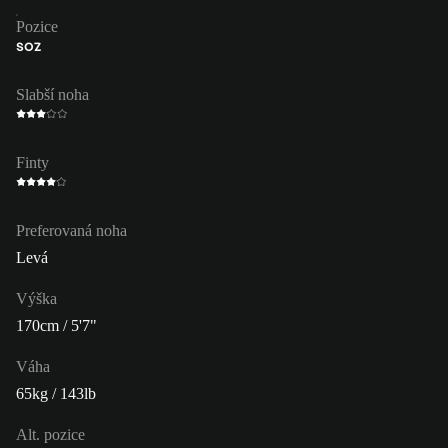
Pozice
SOZ
Slabší noha
Finty
Preferovaná noha
Levá
Výška
170cm / 5'7"
Váha
65kg / 143lb
Alt. pozice