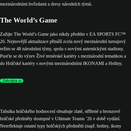
The World’s Game
Zažijte The World’s Game jako nikdy předtím v EA SPORTS FC™
26. Nejnovější aktualizace přináší zcela nový mezinárodní turnajový
režim se 48 národními týmy, spolu s novými autentickými stadiony.
Pusťte se do výzev Živé trenérské kariéry s mezinárodní tematikou a
do Hráčské kariéry s novými mezinárodními IKONAMI a Hrdiny.
Zahrajte si
Tabulka hráčského hodnocení obsahuje zlaté, stříbrné a bronzové
hráčské předměty dostupné v Ultimate Teamu ’26 v době vydání.
Nereflektuje ostatní typy hráčských předmětů (např. hrdiny, ikony