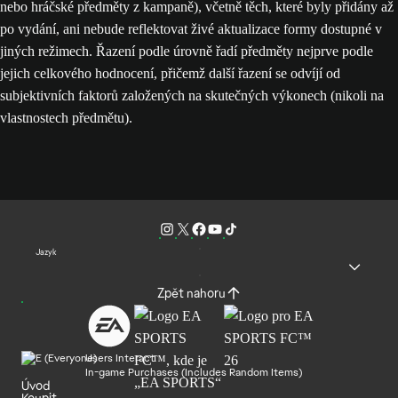
nebo hráčské předměty z kampaně), včetně těch, které byly přidány až
po vydání, ani nebude reflektovat živé aktualizace formy dostupné v
jiných režimech. Řazení podle úrovně řadí předměty nejprve podle
jejich celkového hodnocení, přičemž další řazení se odvíjí od
subjektivních faktorů založených na skutečných výkonech (nikoli na
vlastnostech předmětu).
Jazyk
Zpět nahoru
Users Interact
In-game Purchases (Includes Random Items)
Úvod
Koupit