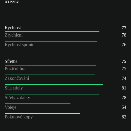
ÚT
PZ
SZ
Rychlost
77
Zrychlení
78
Rychlost sprintu
76
Střelba
75
Poziční hra
75
Zakončování
74
Síla střely
81
Střely z dálky
78
Voleje
54
Pokutové kopy
62