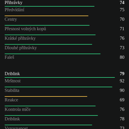
Přihrávky
74
Předvídání
75
Centry
70
Přesnost volných kopů
71
Krátké přihrávky
76
Dlouhé přihrávky
73
Faleš
80
Driblink
79
Mrštnost
92
Stabilita
90
Reakce
69
Kontrola míče
76
Driblink
78
Vyrovnanost
73