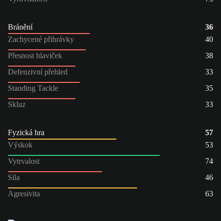
Bránění
36
Zachycené přihrávky
40
Přesnost hlaviček
38
Defenzivní přehled
33
Standing Tackle
35
Skluz
33
Fyzická hra
57
Výskok
53
Vytrvalost
74
Síla
46
Agresivita
63