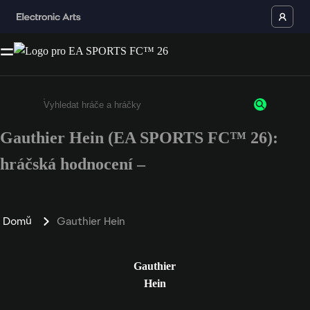
Gauthier Hein (EA SPORTS FC™ 26):
Enter a minimum of 3 characters or numbers
hráčská hodnocení –
Domů
Gauthier Hein
Gauthier
Hein