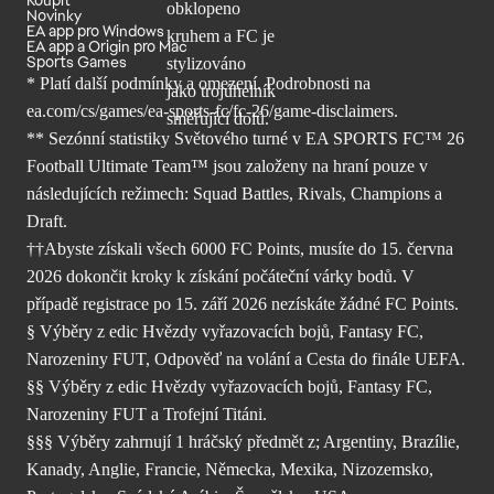
Novinky
EA app pro Windows
EA app a Origin pro Mac
Sports Games
* Platí další podmínky a omezení. Podrobnosti
na
ea.com/cs/games/ea-sports-fc/fc-26/
game-disclaimers.
** Sezónní statistiky Světového turné v EA SPORTS FC™ 26
Football Ultimate Team™ jsou založeny na hraní pouze v
následujících režimech: Squad Battles, Rivals, Champions a
Draft.
††Abyste získali všech 6000 FC Points, musíte do 15. června
2026 dokončit kroky k získání počáteční várky bodů. V
případě registrace po 15. září 2026 nezískáte žádné FC Points.
§ Výběry z edic Hvězdy vyřazovacích bojů, Fantasy FC,
Narozeniny FUT, Odpověď na volání a Cesta do finále UEFA.
§§ Výběry z edic Hvězdy vyřazovacích bojů, Fantasy FC,
Narozeniny FUT a Trofejní Titáni.
§§§ Výběry zahrnují 1 hráčský předmět z; Argentiny, Brazílie,
Kanady, Anglie, Francie, Německa, Mexika, Nizozemsko,