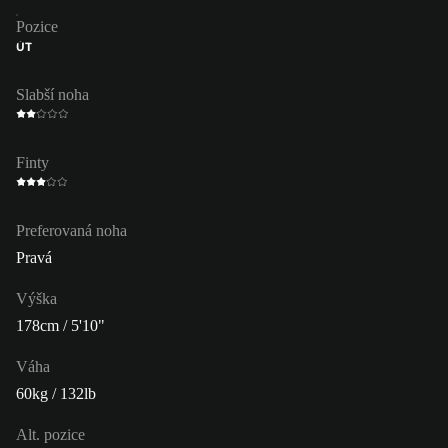
Pozice
ÚT
Slabší noha
Finty
Preferovaná noha
Pravá
Výška
178cm / 5'10"
Váha
60kg / 132lb
Alt. pozice