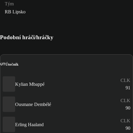
Tým
RB Lipsko
Podobní hráči/hráčky
ÚT
Útočník
CLK
Kylian Mbappé
91
CLK
Ousmane Dembélé
90
CLK
Erling Haaland
90