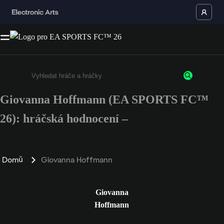
Giovanna Hoffmann (EA SPORTS FC™
Enter a minimum of 3 characters or numbers
26): hráčská hodnocení –
Domů
Giovanna Hoffmann
Giovanna
Hoffmann