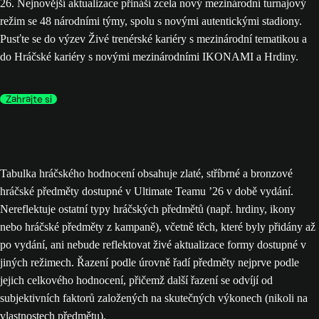
26. Nejnovější aktualizace přináší zcela nový mezinárodní turnajový
režim se 48 národními týmy, spolu s novými autentickými stadiony.
Pusťte se do výzev Živé trenérské kariéry s mezinárodní tematikou a
do Hráčské kariéry s novými mezinárodními IKONAMI a Hrdiny.
Zahrajte si
Tabulka hráčského hodnocení obsahuje zlaté, stříbrné a bronzové
hráčské předměty dostupné v Ultimate Teamu ’26 v době vydání.
Nereflektuje ostatní typy hráčských předmětů (např. hrdiny, ikony
nebo hráčské předměty z kampaně), včetně těch, které byly přidány až
po vydání, ani nebude reflektovat živé aktualizace formy dostupné v
jiných režimech. Řazení podle úrovně řadí předměty nejprve podle
jejich celkového hodnocení, přičemž další řazení se odvíjí od
subjektivních faktorů založených na skutečných výkonech (nikoli na
vlastnostech předmětu).