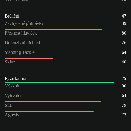
Bránění
47
Zachycené přihrávky
39
Přesnost hlaviček
80
Defenzivní přehled
26
Standing Tackle
64
Skluz
40
Fyzická hra
75
Výskok
90
Vytrvalost
64
Síla
79
Agresivita
73