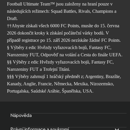
Football Ultimate Team™ jsou založeny na hraní pouze v
následujících režimech: Squad Battles, Rivals, Champions a
Draft.
††Abyste získali všech 6000 FC Points, musíte do 15. června
2026 dokončit kroky k získání počáteční várky bodů. V
případě registrace po 15. září 2026 nezískáte žádné FC Points.
§ Výběry z edic Hvězdy vyřazovacích bojů, Fantasy FC,
Narozeniny FUT, Odpověď na volání a Cesta do finále UEFA.
§§ Výběry z edic Hvězdy vyřazovacích bojů, Fantasy FC,
Narozeniny FUT a Trofejní Titáni.
§§§ Výběry zahrnují 1 hráčský předmět z; Argentiny, Brazílie,
Kanady, Anglie, Francie, Německa, Mexika, Nizozemsko,
Portugalska, Saúdské Arábie, Španělska, USA.
Nápověda
Právní informace a soukromí