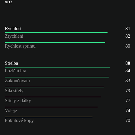
SOZ
Rychlost
81
Zrychlení
82
Rychlost sprintu
80
Střelba
80
Poziční hra
84
Zakončování
83
Síla střely
79
Střely z dálky
77
Voleje
74
Pokutové kopy
70