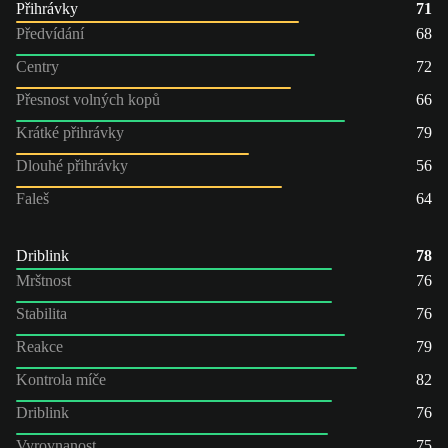
Přihrávky
71
Předvídání
68
Centry
72
Přesnost volných kopů
66
Krátké přihrávky
79
Dlouhé přihrávky
56
Faleš
64
Driblink
78
Mrštnost
76
Stabilita
76
Reakce
79
Kontrola míče
82
Driblink
76
Vyrovnanost
75