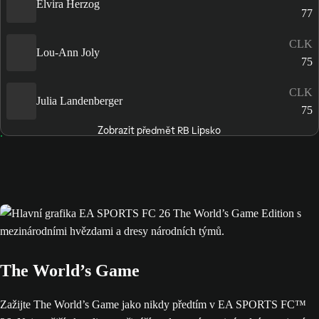
Elvira Herzog
77
CLK
Lou-Ann Joly
75
CLK
Julia Landenberger
75
Zobrazit předmět RB Lipsko
The World’s Game
Zažijte The World’s Game jako nikdy předtím v EA SPORTS FC™