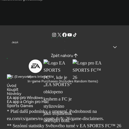
Jazyk
Zpět nahoru
Users Interact
In-game Purchases (Includes Random Items)
Úvod
Koupit
Novinky
EA app pro Windows
EA app a Origin pro Mac
Sports Games
* Platí další podmínky a omezení. Podrobnosti
na
ea.com/cs/games/ea-sports-fc/fc-26/
game-disclaimers.
** Sezónní statistiky Světového turné v EA SPORTS FC™ 26