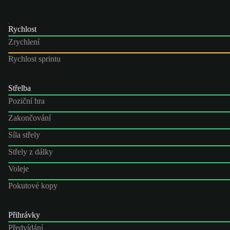
Rychlost
Zrychlení
Rychlost sprintu
Střelba
Poziční hra
Zakončování
Síla střely
Střely z dálky
Voleje
Pokutové kopy
Přihrávky
Předvídání