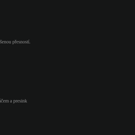
šenou přesností.
áčem a presink