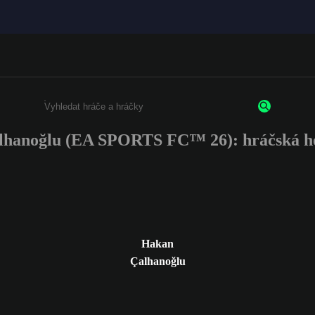
hanoğlu (EA SPORTS FC™ 26): hráčská h
Enter a minimum of 3 characters or numbers
Hakan
Çalhanoğlu