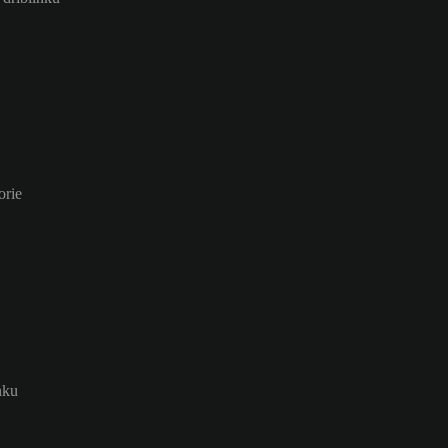
orie
nku