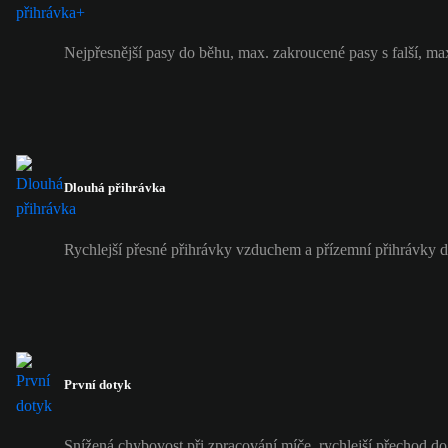
Nejpřesnější pasy do běhu, max. zakroucené pasy s falší, ma
Dlouhá přihrávka
Rychlejší přesné přihrávky vzduchem a přízemní přihrávky 
První dotyk
Snížená chybovost při zpracování míče, rychlejší přechod do