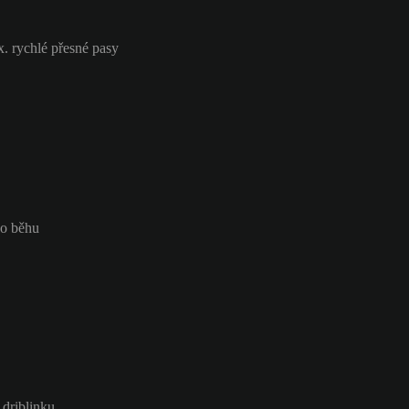
x. rychlé přesné pasy
do běhu
 driblinku