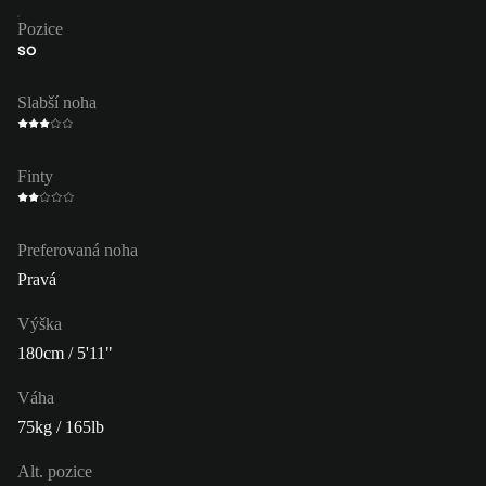
Pozice
SO
Slabší noha
Finty
Preferovaná noha
Pravá
Výška
180cm / 5'11"
Váha
75kg / 165lb
Alt. pozice