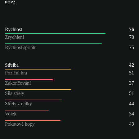
PO
PZ
Rychlost
76
Zrychlení
78
Rychlost sprintu
75
Střelba
42
Poziční hra
51
Zakončování
37
Síla střely
51
Střely z dálky
44
Voleje
34
Pokutové kopy
43