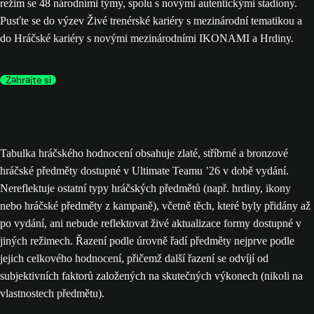
režim se 48 národními týmy, spolu s novými autentickými stadiony.
Pusťte se do výzev Živé trenérské kariéry s mezinárodní tematikou a
do Hráčské kariéry s novými mezinárodními IKONAMI a Hrdiny.
Zahrajte si
Tabulka hráčského hodnocení obsahuje zlaté, stříbrné a bronzové
hráčské předměty dostupné v Ultimate Teamu ’26 v době vydání.
Nereflektuje ostatní typy hráčských předmětů (např. hrdiny, ikony
nebo hráčské předměty z kampaně), včetně těch, které byly přidány až
po vydání, ani nebude reflektovat živé aktualizace formy dostupné v
jiných režimech. Řazení podle úrovně řadí předměty nejprve podle
jejich celkového hodnocení, přičemž další řazení se odvíjí od
subjektivních faktorů založených na skutečných výkonech (nikoli na
vlastnostech předmětu).