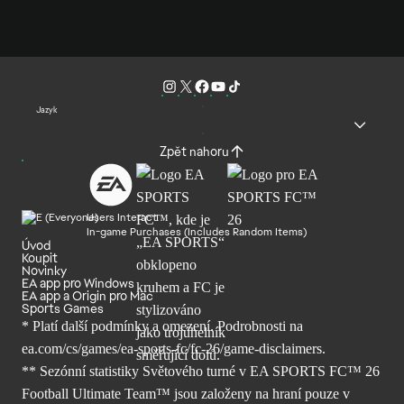
Jazyk
Zpět nahoru
Users Interact
In-game Purchases (Includes Random Items)
Úvod
Koupit
Novinky
EA app pro Windows
EA app a Origin pro Mac
Sports Games
* Platí další podmínky a omezení. Podrobnosti
na
ea.com/cs/games/ea-sports-fc/fc-26/
game-disclaimers.
** Sezónní statistiky Světového turné v EA SPORTS FC™ 26
Football Ultimate Team™ jsou založeny na hraní pouze v