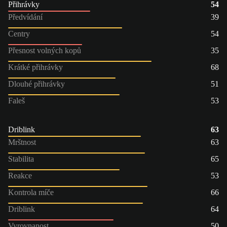
Přihrávky
54
Předvídání
39
Centry
54
Přesnost volných kopů
35
Krátké přihrávky
68
Dlouhé přihrávky
51
Faleš
53
Driblink
63
Mrštnost
63
Stabilita
65
Reakce
53
Kontrola míče
66
Driblink
64
Vyrovnanost
50