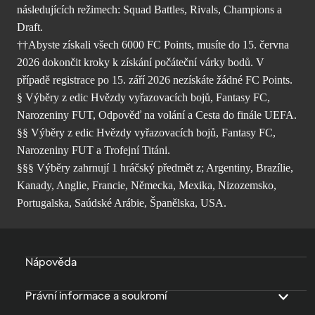
následujících režimech: Squad Battles, Rivals, Champions a
Draft.
††Abyste získali všech 6000 FC Points, musíte do 15. června
2026 dokončit kroky k získání počáteční várky bodů. V
případě registrace po 15. září 2026 nezískáte žádné FC Points.
§ Výběry z edic Hvězdy vyřazovacích bojů, Fantasy FC,
Narozeniny FUT, Odpověď na volání a Cesta do finále UEFA.
§§ Výběry z edic Hvězdy vyřazovacích bojů, Fantasy FC,
Narozeniny FUT a Trofejní Titáni.
§§§ Výběry zahrnují 1 hráčský předmět z; Argentiny, Brazílie,
Kanady, Anglie, Francie, Německa, Mexika, Nizozemsko,
Portugalska, Saúdské Arábie, Španělska, USA.
Nápověda
Právní informace a soukromí