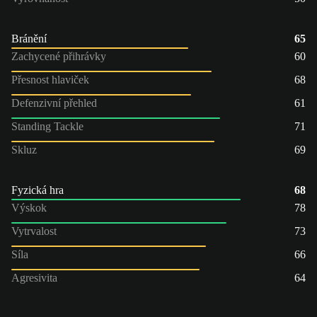
Bránění
65
Zachycené přihrávky
60
Přesnost hlaviček
68
Defenzivní přehled
61
Standing Tackle
71
Skluz
69
Fyzická hra
68
Výskok
78
Vytrvalost
73
Síla
66
Agresivita
64