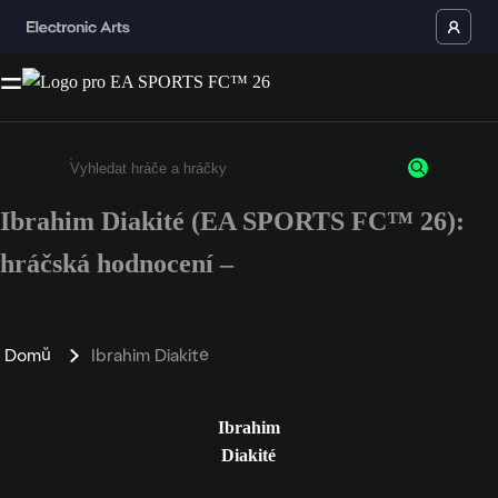
Ibrahim Diakité (EA SPORTS FC™ 26):
Enter a minimum of 3 characters or numbers
hráčská hodnocení –
Domů
Ibrahim Diakité
Ibrahim
Diakité