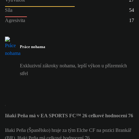
Síla
54
Agresivita
17
Práce nohama
Exkluzivní zákroky nohama, lepší výkon u přízemních
střel
Iñaki Peña má v EA SPORTS FC™ 26 celkové hodnocení 76
Iñaki Peña (Španělsko) hraje za tým Elche CF na pozici Brankář
(BR). Iñaki Peña má celkové hodnocení 76.