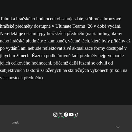
Tabulka hráčského hodnocení obsahuje zlaté, stříbrné a bronzové
hráčské předměty dostupné v Ultimate Teamu ’26 v době vydání.
Nereflektuje ostatní typy hráčských předmětů (např. hrdiny, ikony
nebo hráčské předměty z kampaně), včetně těch, které byly přidány až
po vydání, ani nebude reflektovat živé aktualizace formy dostupné v
jiných režimech. Řazení podle úrovně řadí předměty nejprve podle
jejich celkového hodnocení, přičemž další řazení se odvíjí od
subjektivních faktorů založených na skutečných výkonech (nikoli na
vlastnostech předmětu).
Jazyk