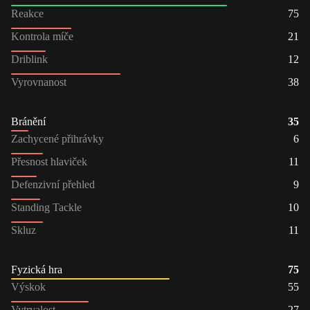
Reakce
75
Kontrola míče
21
Driblink
12
Vyrovnanost
38
Bránění
35
Zachycené přihrávky
6
Přesnost hlaviček
11
Defenzivní přehled
9
Standing Tackle
10
Skluz
11
Fyzická hra
75
Výskok
55
Vytrvalost
27