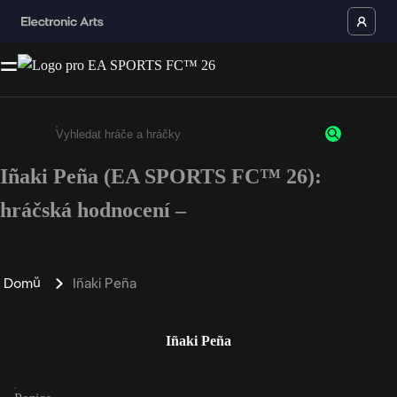
Iñaki Peña (EA SPORTS FC™ 26):
Enter a minimum of 3 characters or numbers
hráčská hodnocení –
Domů
Iñaki Peña
Iñaki Peña