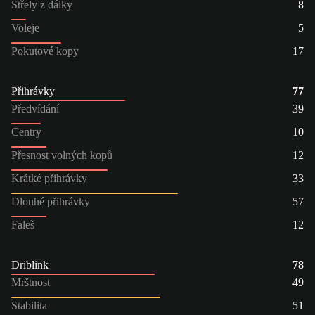
Střely z dálky
8
Voleje
5
Pokutové kopy
17
Přihrávky
77
Předvídání
39
Centry
10
Přesnost volných kopů
12
Krátké přihrávky
33
Dlouhé přihrávky
57
Faleš
12
Driblink
78
Mrštnost
49
Stabilita
51