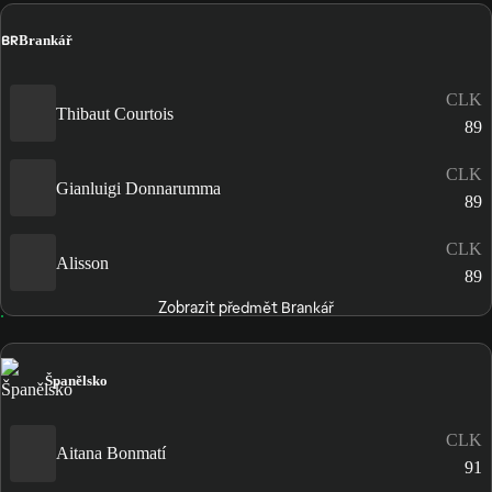
BR
Brankář
CLK
Thibaut Courtois
89
CLK
Gianluigi Donnarumma
89
CLK
Alisson
89
Zobrazit předmět Brankář
Španělsko
CLK
Aitana Bonmatí
91