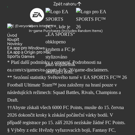
Zpět nahoru
Users Interact
In-game Purchases (Includes Random Items)
Úvod
Koupit
Novinky
EA app pro Windows
EA app a Origin pro Mac
Sports Games
* Platí další podmínky a omezení. Podrobnosti
na
ea.com/cs/games/ea-sports-fc/fc-26/
game-disclaimers.
** Sezónní statistiky Světového turné v EA SPORTS FC™ 26
Football Ultimate Team™ jsou založeny na hraní pouze v
následujících režimech: Squad Battles, Rivals, Champions a
Draft.
††Abyste získali všech 6000 FC Points, musíte do 15. června
2026 dokončit kroky k získání počáteční várky bodů. V
případě registrace po 15. září 2026 nezískáte žádné FC Points.
§ Výběry z edic Hvězdy vyřazovacích bojů, Fantasy FC,