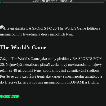
Zobrazit předmět Elche CF
The World’s Game
Zažijte The World’s Game jako nikdy předtím v EA SPORTS FC™
26. Nejnovější aktualizace přináší zcela nový mezinárodní turnajový
režim se 48 národními týmy, spolu s novými autentickými stadiony.
Pusťte se do výzev Živé trenérské kariéry s mezinárodní tematikou a
do Hráčské kariéry s novými mezinárodními IKONAMI a Hrdiny.
Zahrajte si