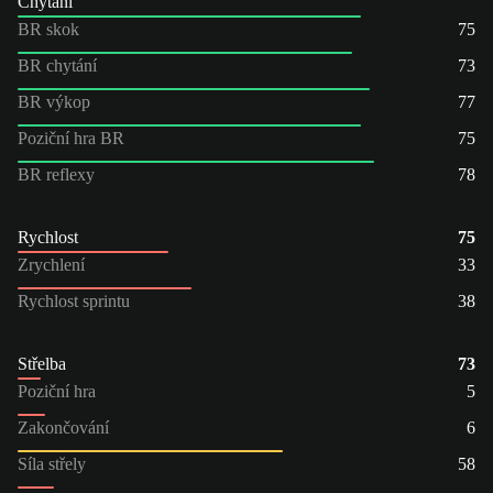
Chytání
BR skok
75
BR chytání
73
BR výkop
77
Poziční hra BR
75
BR reflexy
78
Rychlost
75
Zrychlení
33
Rychlost sprintu
38
Střelba
73
Poziční hra
5
Zakončování
6
Síla střely
58