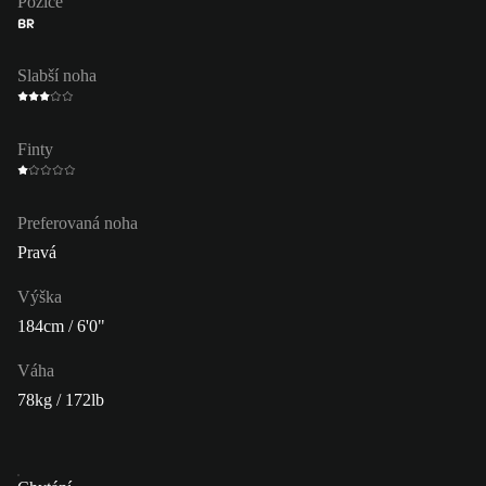
Pozice
BR
Slabší noha
Finty
Preferovaná noha
Pravá
Výška
184cm / 6'0"
Váha
78kg / 172lb