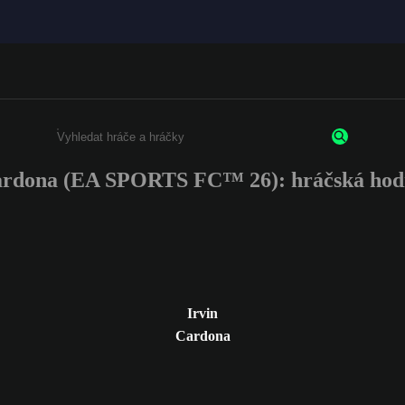
ardona (EA SPORTS FC™ 26): hráčská hod
Enter a minimum of 3 characters or numbers
Irvin
Cardona