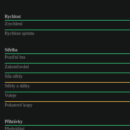
Rychlost
Zrychlení
Rychlost sprintu
Střelba
Poziční hra
Zakončování
Síla střely
Střely z dálky
Voleje
Pokutové kopy
Přihrávky
Předvídání