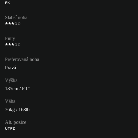
PK
Slabší noha
Finty
Preferovaná noha
Pravá
Výška
185cm / 6'1"
Váha
76kg / 168lb
Alt. pozice
ÚT
PZ