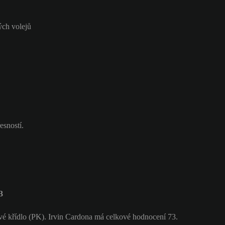
ých volejů
esností.
3
avé křídlo (PK). Irvin Cardona má celkové hodnocení 73.