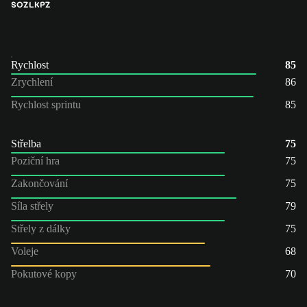
SOZ
LK
PZ
Rychlost
85
Zrychlení
86
Rychlost sprintu
85
Střelba
75
Poziční hra
75
Zakončování
75
Síla střely
79
Střely z dálky
75
Voleje
68
Pokutové kopy
70