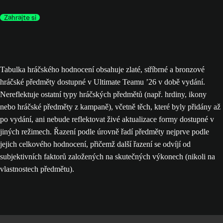
Zahrajte si
Tabulka hráčského hodnocení obsahuje zlaté, stříbrné a bronzové
hráčské předměty dostupné v Ultimate Teamu ’26 v době vydání.
Nereflektuje ostatní typy hráčských předmětů (např. hrdiny, ikony
nebo hráčské předměty z kampaně), včetně těch, které byly přidány až
po vydání, ani nebude reflektovat živé aktualizace formy dostupné v
jiných režimech. Řazení podle úrovně řadí předměty nejprve podle
jejich celkového hodnocení, přičemž další řazení se odvíjí od
subjektivních faktorů založených na skutečných výkonech (nikoli na
vlastnostech předmětu).