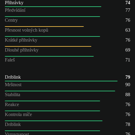
Přihrávky
74
Předvídání
77
Centry
76
Přesnost volných kopů
63
Krátké přihrávky
76
Dlouhé přihrávky
69
Faleš
71
Driblink
79
Mrštnost
90
Stabilita
88
Reakce
76
Kontrola míče
76
Driblink
78
Vyrovnanost
76