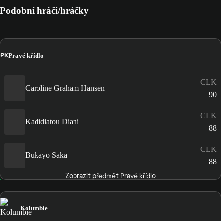
Podobní hráči/hráčky
PK
Pravé křídlo
CLK
Caroline Graham Hansen
90
CLK
Kadidiatou Diani
88
CLK
Bukayo Saka
88
Zobrazit předmět Pravé křídlo
Kolumbie