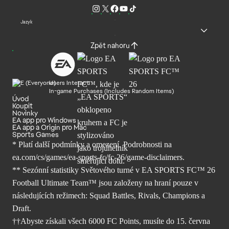
Jazyk
Zpět nahoru
Users Interact
In-game Purchases (Includes Random Items)
Úvod
Koupit
Novinky
EA app pro Windows
EA app a Origin pro Mac
Sports Games
* Platí další podmínky a omezení. Podrobnosti
na
ea.com/cs/games/ea-sports-fc/fc-26/
game-disclaimers.
** Sezónní statistiky Světového turné v EA SPORTS FC™ 26
Football Ultimate Team™ jsou založeny na hraní pouze v
následujících režimech: Squad Battles, Rivals, Champions a
Draft.
††Abyste získali všech 6000 FC Points, musíte do 15. června