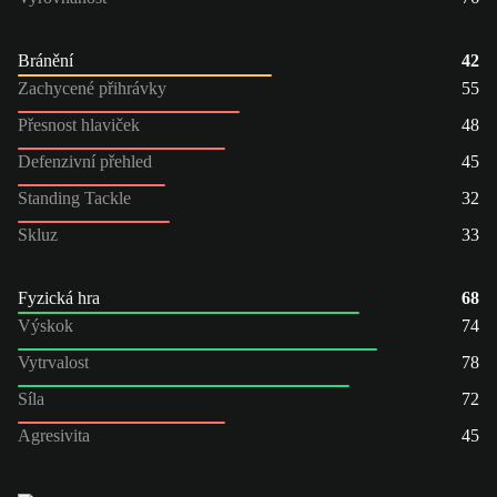
Bránění
42
Zachycené přihrávky
55
Přesnost hlaviček
48
Defenzivní přehled
45
Standing Tackle
32
Skluz
33
Fyzická hra
68
Výskok
74
Vytrvalost
78
Síla
72
Agresivita
45