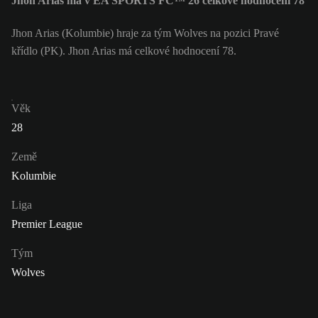
Jhon Arias má v EA SPORTS FC™ 26 celkové hodnocení 78
Jhon Arias (Kolumbie) hraje za tým Wolves na pozici Pravé
křídlo (PK). Jhon Arias má celkové hodnocení 78.
Věk
28
Země
Kolumbie
Liga
Premier League
Tým
Wolves