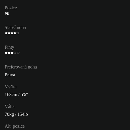
Pozice
PK
Slabší noha
Finty
Preferovaná noha
Pravá
Výška
168cm / 5'6"
Váha
70kg / 154lb
Alt. pozice