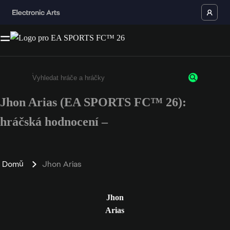
Jhon Arias (EA SPORTS FC™ 26):
Enter a minimum of 3 characters or numbers
hráčská hodnocení –
Domů
Jhon Arias
Jhon
Arias