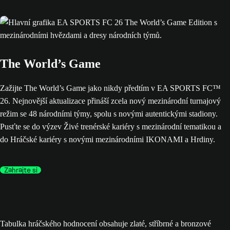
The World’s Game
Zažijte The World’s Game jako nikdy předtím v EA SPORTS FC™
26. Nejnovější aktualizace přináší zcela nový mezinárodní turnajový
režim se 48 národními týmy, spolu s novými autentickými stadiony.
Pusťte se do výzev Živé trenérské kariéry s mezinárodní tematikou a
do Hráčské kariéry s novými mezinárodními IKONAMI a Hrdiny.
Zahrajte si
Tabulka hráčského hodnocení obsahuje zlaté, stříbrné a bronzové