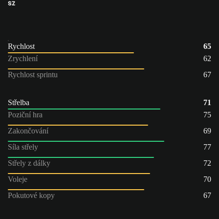
SZ
Rychlost
65
Zrychlení
62
Rychlost sprintu
67
Střelba
71
Poziční hra
75
Zakončování
69
Síla střely
77
Střely z dálky
72
Voleje
70
Pokutové kopy
67