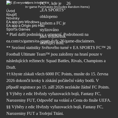
Users Interact
In-game Purchases (Includes Random Items)
Úvod
Koupit
Novinky
EA app pro Windows
EA app a Origin pro Mac
Sports Games
* Platí další podmínky a omezení. Podrobnosti
na
ea.com/cs/games/ea-sports-fc/fc-26/
game-disclaimers.
** Sezónní statistiky Světového turné v EA SPORTS FC™ 26
Football Ultimate Team™ jsou založeny na hraní pouze v
následujících režimech: Squad Battles, Rivals, Champions a
Draft.
††Abyste získali všech 6000 FC Points, musíte do 15. června
2026 dokončit kroky k získání počáteční várky bodů. V
případě registrace po 15. září 2026 nezískáte žádné FC Points.
§ Výběry z edic Hvězdy vyřazovacích bojů, Fantasy FC,
Narozeniny FUT, Odpověď na volání a Cesta do finále UEFA.
§§ Výběry z edic Hvězdy vyřazovacích bojů, Fantasy FC,
Narozeniny FUT a Trofejní Titáni.