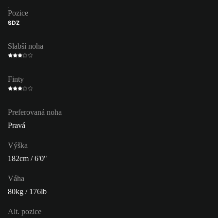
Pozice
SDZ
Slabší noha
Finty
Preferovaná noha
Pravá
Výška
182cm / 6'0"
Váha
80kg / 176lb
Alt. pozice