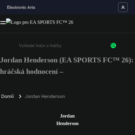
Jordan Henderson (EA SPORTS FC™ 26):
Enter a minimum of 3 characters or numbers
hráčská hodnocení –
Domů
Jordan Henderson
Jordan
Henderson