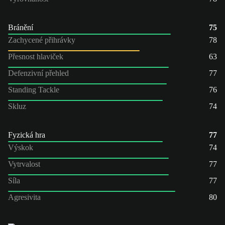
Bránění
75
Zachycené přihrávky
78
Přesnost hlaviček
63
Defenzivní přehled
77
Standing Tackle
76
Skluz
74
Fyzická hra
77
Výskok
74
Vytrvalost
77
Síla
77
Agresivita
80