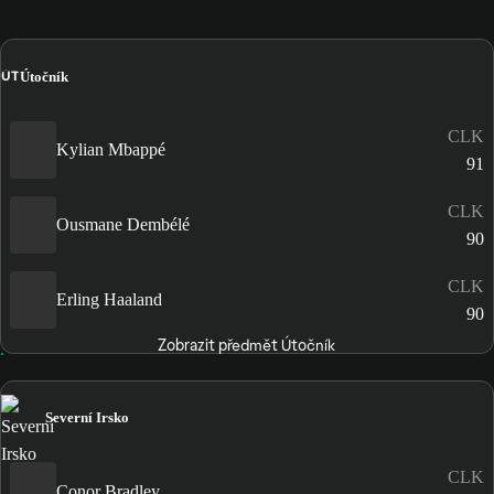
ÚT
Útočník
CLK
Kylian Mbappé
91
CLK
Ousmane Dembélé
90
CLK
Erling Haaland
90
Zobrazit předmět Útočník
Severní Irsko
CLK
Conor Bradley