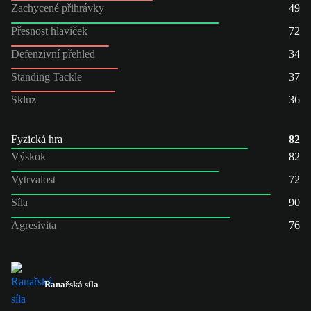
Zachycené přihrávky
49
Přesnost hlaviček
72
Defenzivní přehled
34
Standing Tackle
37
Skluz
36
Fyzická hra
82
Výskok
82
Vytrvalost
72
Síla
90
Agresivita
76
Ranařská síla