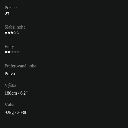
Pozice
ÚT
Slabší noha
Finty
Preferovaná noha
Pravá
Výška
188cm / 6'2"
Váha
92kg / 203lb