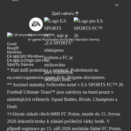
Jazyk
Zpět nahoru
Users Interact
In-game Purchases (Includes Random Items)
Úvod
Koupit
Novinky
EA app pro Windows
EA app a Origin pro Mac
Sports Games
* Platí další podmínky a omezení. Podrobnosti
na
ea.com/cs/games/ea-sports-fc/fc-26/
game-disclaimers.
** Sezónní statistiky Světového turné v EA SPORTS FC™ 26
Football Ultimate Team™ jsou založeny na hraní pouze v
následujících režimech: Squad Battles, Rivals, Champions a
Draft.
††Abyste získali všech 6000 FC Points, musíte do 15. června
2026 dokončit kroky k získání počáteční várky bodů. V
případě registrace po 15. září 2026 nezískáte žádné FC Points.