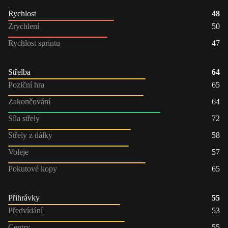
Rychlost
48
Zrychlení
50
Rychlost sprintu
47
Střelba
64
Poziční hra
65
Zakončování
64
Síla střely
72
Střely z dálky
58
Voleje
57
Pokutové kopy
65
Přihrávky
55
Předvídání
53
Centry
55