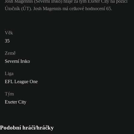
Josh Magennis (Severní Irsko) hraje za tým Exeter City na pozici
Útočník (ÚT). Josh Magennis má celkové hodnocení 65.
Věk
35
Země
Severní Irsko
Liga
EFL League One
Tým
Exeter City
Podobní hráči/hráčky