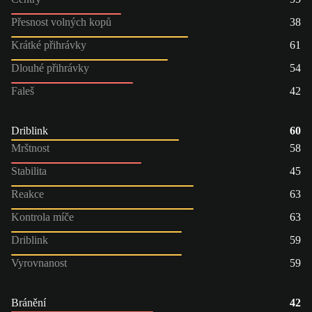
Přesnost volných kopů
38
Krátké přihrávky
61
Dlouhé přihrávky
54
Faleš
42
Driblink
60
Mrštnost
58
Stabilita
45
Reakce
63
Kontrola míče
63
Driblink
59
Vyrovnanost
59
Bránění
42