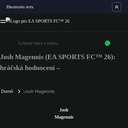
Josh Magennis (EA SPORTS FC™ 26):
Enter a minimum of 3 characters or numbers
hráčská hodnocení –
Domů
Josh Magennis
Josh
Magennis