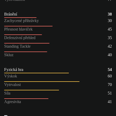
Bránění
38
Zachycené přihrávky
30
Přesnost hlaviček
45
Defenzivní přehled
35
Standing Tackle
42
Skluz
40
Fyzická hra
54
Výskok
60
Vytrvalost
70
Síla
51
Agresivita
41