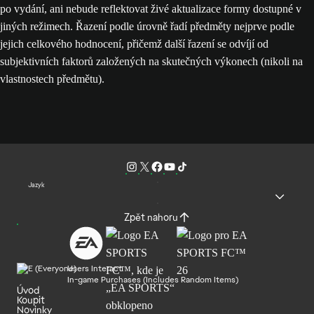
po vydání, ani nebude reflektovat živé aktualizace formy dostupné v
jiných režimech. Řazení podle úrovně řadí předměty nejprve podle
jejich celkového hodnocení, přičemž další řazení se odvíjí od
subjektivních faktorů založených na skutečných výkonech (nikoli na
vlastnostech předmětu).
Jazyk
Zpět nahoru
Users Interact
In-game Purchases (Includes Random Items)
Úvod
Koupit
Novinky