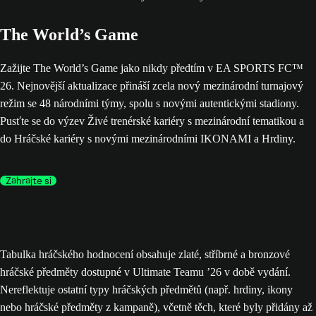
The World’s Game
Zažijte The World’s Game jako nikdy předtím v EA SPORTS FC™
26. Nejnovější aktualizace přináší zcela nový mezinárodní turnajový
režim se 48 národními týmy, spolu s novými autentickými stadiony.
Pusťte se do výzev Živé trenérské kariéry s mezinárodní tematikou a
do Hráčské kariéry s novými mezinárodními IKONAMI a Hrdiny.
Zahrajte si
Tabulka hráčského hodnocení obsahuje zlaté, stříbrné a bronzové
hráčské předměty dostupné v Ultimate Teamu ’26 v době vydání.
Nereflektuje ostatní typy hráčských předmětů (např. hrdiny, ikony
nebo hráčské předměty z kampaně), včetně těch, které byly přidány až