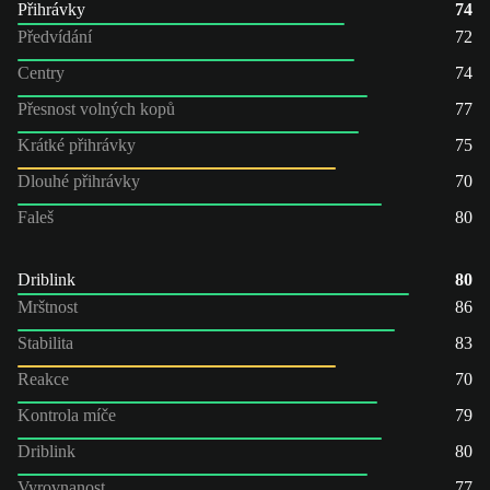
Přihrávky
74
Předvídání
72
Centry
74
Přesnost volných kopů
77
Krátké přihrávky
75
Dlouhé přihrávky
70
Faleš
80
Driblink
80
Mrštnost
86
Stabilita
83
Reakce
70
Kontrola míče
79
Driblink
80
Vyrovnanost
77