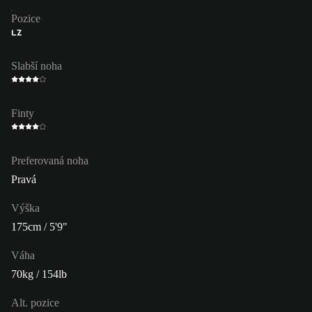
Pozice
LZ
Slabší noha
Finty
Preferovaná noha
Pravá
Výška
175cm / 5'9"
Váha
70kg / 154lb
Alt. pozice