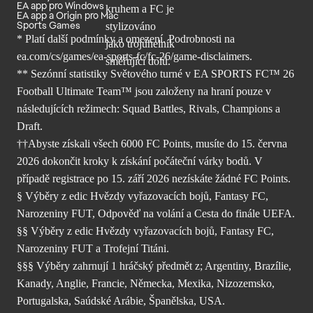
EA app pro Windows
EA app a Origin pro Mac
Sports Games
* Platí další podmínky a omezení. Podrobnosti
na
ea.com/cs/games/ea-sports-fc/fc-26/
game-disclaimers.
** Sezónní statistiky Světového turné v EA SPORTS FC™ 26
Football Ultimate Team™ jsou založeny na hraní pouze v
následujících režimech: Squad Battles, Rivals, Champions a
Draft.
††Abyste získali všech 6000 FC Points, musíte do 15. června
2026 dokončit kroky k získání počáteční várky bodů. V
případě registrace po 15. září 2026 nezískáte žádné FC Points.
§ Výběry z edic Hvězdy vyřazovacích bojů, Fantasy FC,
Narozeniny FUT, Odpověď na volání a Cesta do finále UEFA.
§§ Výběry z edic Hvězdy vyřazovacích bojů, Fantasy FC,
Narozeniny FUT a Trofejní Titáni.
§§§ Výběry zahrnují 1 hráčský předmět z; Argentiny, Brazílie,
Kanady, Anglie, Francie, Německa, Mexika, Nizozemsko,
Portugalska, Saúdské Arábie, Španělska, USA.