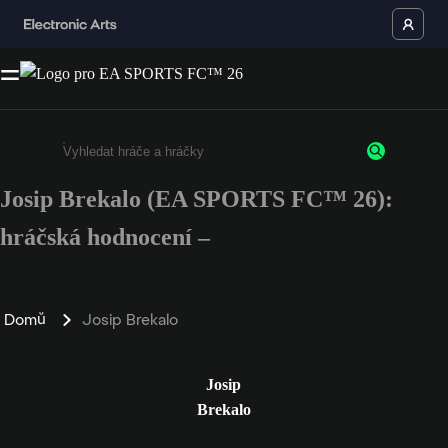
Josip Brekalo (EA SPORTS FC™ 26):
Enter a minimum of 3 characters or numbers
hráčská hodnocení –
Domů
Josip Brekalo
Josip
Brekalo