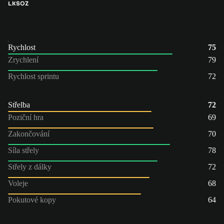
LK
SOZ
Rychlost
75
Zrychlení
79
Rychlost sprintu
72
Střelba
72
Poziční hra
69
Zakončování
70
Síla střely
78
Střely z dálky
72
Voleje
68
Pokutové kopy
64