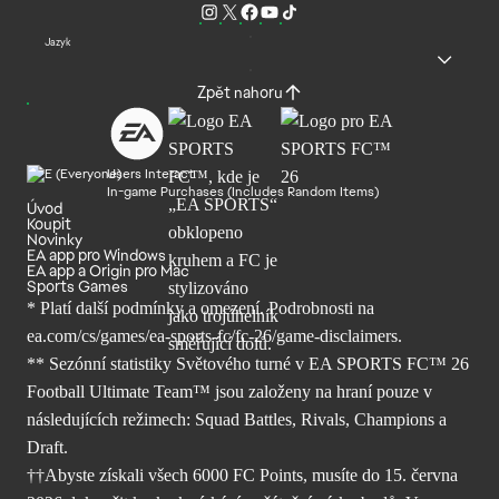
Jazyk
Zpět nahoru
Users Interact
In-game Purchases (Includes Random Items)
Úvod
Koupit
Novinky
EA app pro Windows
EA app a Origin pro Mac
Sports Games
* Platí další podmínky a omezení. Podrobnosti
na
ea.com/cs/games/ea-sports-fc/fc-26/
game-disclaimers.
** Sezónní statistiky Světového turné v EA SPORTS FC™ 26
Football Ultimate Team™ jsou založeny na hraní pouze v
následujících režimech: Squad Battles, Rivals, Champions a
Draft.
††Abyste získali všech 6000 FC Points, musíte do 15. června