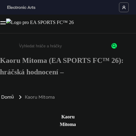
Kaoru Mitoma (EA SPORTS FC™ 26):
Enter a minimum of 3 characters or numbers
hráčská hodnocení –
Domů
Kaoru Mitoma
Kaoru
Mitoma