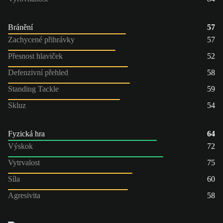
Bránění
57
Zachycené přihrávky
57
Přesnost hlaviček
52
Defenzivní přehled
58
Standing Tackle
59
Skluz
54
Fyzická hra
64
Výskok
72
Vytrvalost
75
Síla
60
Agresivita
58