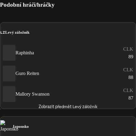
Podobní hráči/hráčky
LZ
Levý záložník
CLK
Raphinha
89
CLK
Guro Reiten
88
CLK
Mallory Swanson
87
Zobrazit předmět Levý záložník
Japonsko