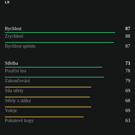
LK
Rychlost
87
Zrychlení
88
Rychlost sprintu
87
Střelba
73
Poziční hra
78
Zakončování
79
Síla střely
69
Střely z dálky
68
Voleje
69
Pokutové kopy
63