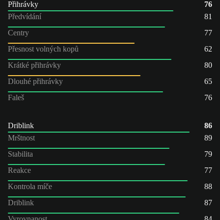
Přihrávky
76
Předvídání
81
Centry
77
Přesnost volných kopů
62
Krátké přihrávky
80
Dlouhé přihrávky
65
Faleš
76
Driblink
86
Mrštnost
89
Stabilita
79
Reakce
77
Kontrola míče
88
Driblink
87
Vyrovnanost
84