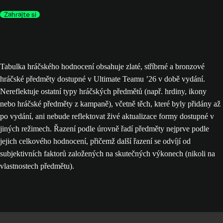
Zahrajte si
Tabulka hráčského hodnocení obsahuje zlaté, stříbrné a bronzové
hráčské předměty dostupné v Ultimate Teamu ’26 v době vydání.
Nereflektuje ostatní typy hráčských předmětů (např. hrdiny, ikony
nebo hráčské předměty z kampaně), včetně těch, které byly přidány až
po vydání, ani nebude reflektovat živé aktualizace formy dostupné v
jiných režimech. Řazení podle úrovně řadí předměty nejprve podle
jejich celkového hodnocení, přičemž další řazení se odvíjí od
subjektivních faktorů založených na skutečných výkonech (nikoli na
vlastnostech předmětu).