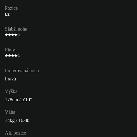
Pozice
LZ
Slabší noha
Finty
Preferovaná noha
Pravá
Výška
178cm / 5'10"
Váha
74kg / 163lb
Alt. pozice