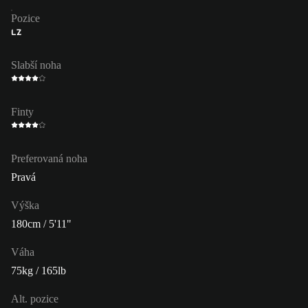
Pozice
LZ
Slabší noha
Finty
Preferovaná noha
Pravá
Výška
180cm / 5'11"
Váha
75kg / 165lb
Alt. pozice