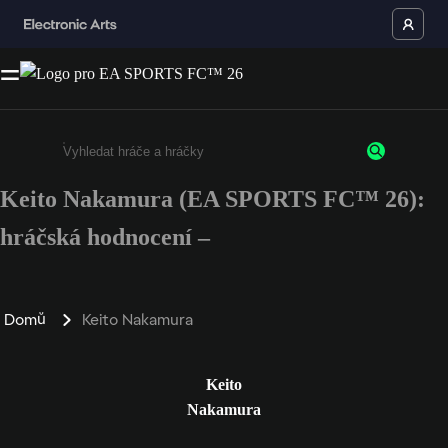
Keito Nakamura (EA SPORTS FC™ 26):
Enter a minimum of 3 characters or numbers
hráčská hodnocení –
Domů
Keito Nakamura
Keito
Nakamura