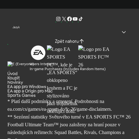
Jazyk
Zpět nahoru
Users Interact
In-game Purchases (Includes Random Items)
Úvod
Koupit
Novinky
EA app pro Windows
EA app a Origin pro Mac
Sports Games
* Platí další podmínky a omezení. Podrobnosti
na
ea.com/cs/games/ea-sports-fc/fc-26/
game-disclaimers.
** Sezónní statistiky Světového turné v EA SPORTS FC™ 26
Football Ultimate Team™ jsou založeny na hraní pouze v
následujících režimech: Squad Battles, Rivals, Champions a