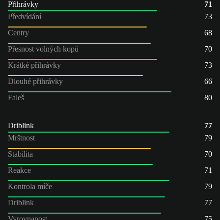
Přihrávky
71
Předvídání
73
Centry
68
Přesnost volných kopů
70
Krátké přihrávky
73
Dlouhé přihrávky
66
Faleš
80
Driblink
77
Mrštnost
79
Stabilita
70
Reakce
71
Kontrola míče
79
Driblink
77
Vyrovnanost
75