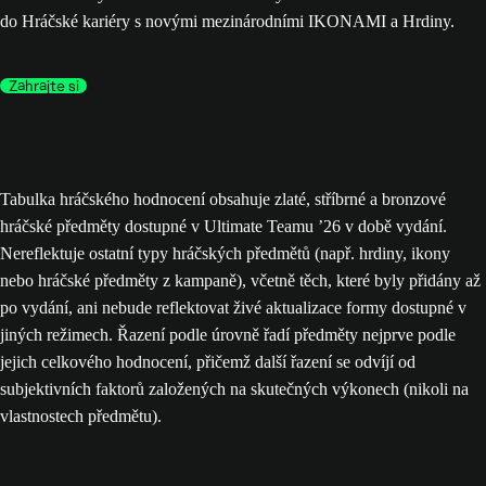
do Hráčské kariéry s novými mezinárodními IKONAMI a Hrdiny.
Zahrajte si
Tabulka hráčského hodnocení obsahuje zlaté, stříbrné a bronzové
hráčské předměty dostupné v Ultimate Teamu ’26 v době vydání.
Nereflektuje ostatní typy hráčských předmětů (např. hrdiny, ikony
nebo hráčské předměty z kampaně), včetně těch, které byly přidány až
po vydání, ani nebude reflektovat živé aktualizace formy dostupné v
jiných režimech. Řazení podle úrovně řadí předměty nejprve podle
jejich celkového hodnocení, přičemž další řazení se odvíjí od
subjektivních faktorů založených na skutečných výkonech (nikoli na
vlastnostech předmětu).