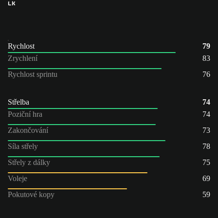
LK
Rychlost
79
Zrychlení
83
Rychlost sprintu
76
Střelba
74
Poziční hra
74
Zakončování
73
Síla střely
78
Střely z dálky
75
Voleje
69
Pokutové kopy
59