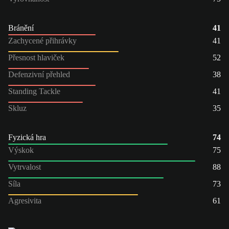
Bránění
41
Zachycené přihrávky
41
Přesnost hlaviček
52
Defenzivní přehled
38
Standing Tackle
41
Skluz
35
Fyzická hra
74
Výskok
75
Vytrvalost
88
Síla
73
Agresivita
61