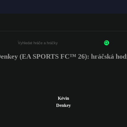
Denkey (EA SPORTS FC™ 26): hráčská hodn
Enter a minimum of 3 characters or numbers
Kévin
Denkey