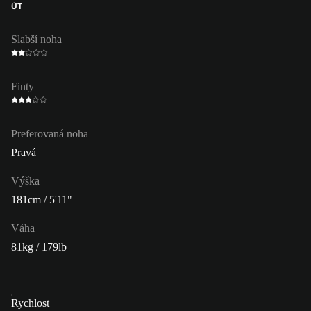
ÚT
Slabší noha
Finty
Preferovaná noha
Pravá
Výška
181cm / 5'11"
Váha
81kg / 179lb
Rychlost