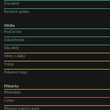
Zrychlení
Rychlost sprintu
Střelba
Poziční hra
Zakončování
Síla střely
Střely z dálky
Voleje
Pokutové kopy
Přihrávky
Předvídání
Centry
Přesnost volných kopů