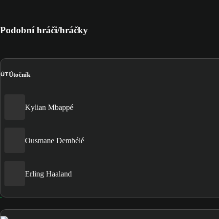
Podobní hráči/hráčky
ÚT
Útočník
Kylian Mbappé
Ousmane Dembélé
Erling Haaland