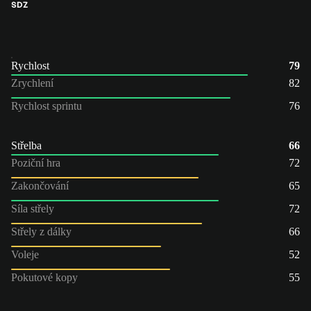
SDZ
Rychlost
79
Zrychlení
82
Rychlost sprintu
76
Střelba
66
Poziční hra
72
Zakončování
65
Síla střely
72
Střely z dálky
66
Voleje
52
Pokutové kopy
55