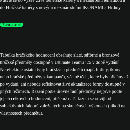
Pusťte se do výzev Živé trenérské kariéry s mezinárodní tematikou a
do Hráčské kariéry s novými mezinárodními IKONAMI a Hrdiny.
Zahrajte si
Tabulka hráčského hodnocení obsahuje zlaté, stříbrné a bronzové
hráčské předměty dostupné v Ultimate Teamu ’26 v době vydání.
Nereflektuje ostatní typy hráčských předmětů (např. hrdiny, ikony
nebo hráčské předměty z kampaně), včetně těch, které byly přidány až
po vydání, ani nebude reflektovat živé aktualizace formy dostupné v
jiných režimech. Řazení podle úrovně řadí předměty nejprve podle
jejich celkového hodnocení, přičemž další řazení se odvíjí od
subjektivních faktorů založených na skutečných výkonech (nikoli na
vlastnostech předmětu).