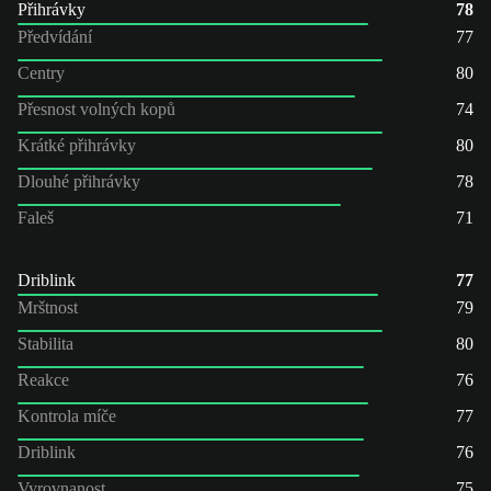
Přihrávky
78
Předvídání
77
Centry
80
Přesnost volných kopů
74
Krátké přihrávky
80
Dlouhé přihrávky
78
Faleš
71
Driblink
77
Mrštnost
79
Stabilita
80
Reakce
76
Kontrola míče
77
Driblink
76
Vyrovnanost
75