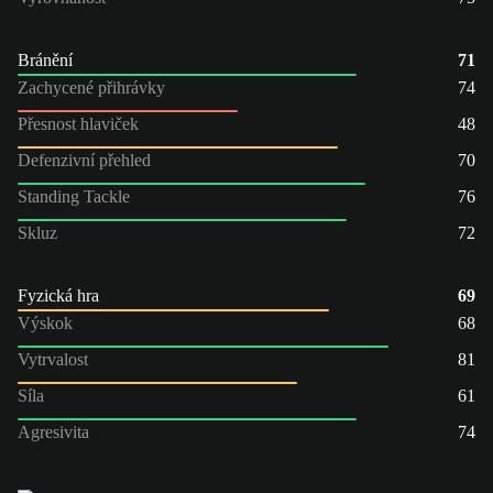
Bránění
71
Zachycené přihrávky
74
Přesnost hlaviček
48
Defenzivní přehled
70
Standing Tackle
76
Skluz
72
Fyzická hra
69
Výskok
68
Vytrvalost
81
Síla
61
Agresivita
74