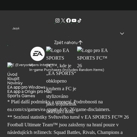
Jazyk
Zpět nahoru
Users Interact
In-game Purchases (Includes Random Items)
Úvod
Koupit
Novinky
EA app pro Windows
EA app a Origin pro Mac
Sports Games
* Platí další podmínky a omezení. Podrobnosti
na
ea.com/cs/games/ea-sports-fc/fc-26/
game-disclaimers.
** Sezónní statistiky Světového turné v EA SPORTS FC™ 26
Football Ultimate Team™ jsou založeny na hraní pouze v
následujících režimech: Squad Battles, Rivals, Champions a