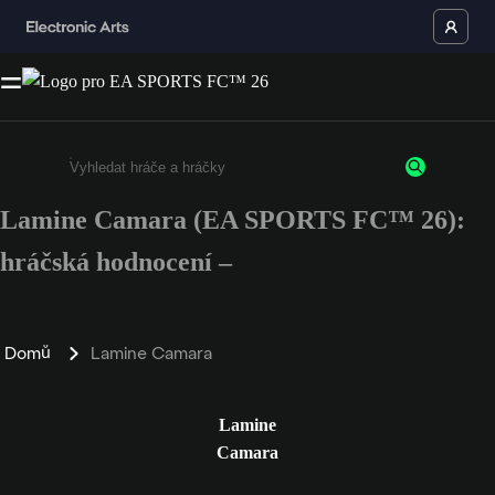
Lamine Camara (EA SPORTS FC™ 26):
Enter a minimum of 3 characters or numbers
hráčská hodnocení –
Domů
Lamine Camara
Lamine
Camara