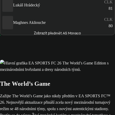
CLK
Lukáš Hrádecký
81
CLK
Maghnes Akliouche
80
Zobrazit předmět AS Monaco
The World’s Game
Zažijte The World’s Game jako nikdy předtím v EA SPORTS FC™
26. Nejnovější aktualizace přináší zcela nový mezinárodní turnajový
režim se 48 národními týmy, spolu s novými autentickými stadiony.