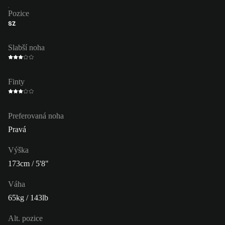
Pozice
SZ
Slabší noha
Finty
Preferovaná noha
Pravá
Výška
173cm / 5'8"
Váha
65kg / 143lb
Alt. pozice