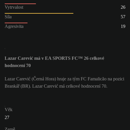
Vytrvalost
26
Síla
57
Agresivita
19
Lazar Carević má v EA SPORTS FC™ 26 celkové
hodnocení 70
Lazar Carević (Černá Hora) hraje za tým FC Famalicão na pozici
Brankář (BR). Lazar Carević má celkové hodnocení 70.
Věk
27
Země