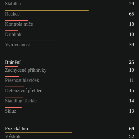
Stabilita
29
Reakce
65
Kontrola míče
18
Driblink
10
Vyrovnanost
39
Bránění
25
Zachycené přihrávky
10
Přesnost hlaviček
11
Defenzivní přehled
15
Standing Tackle
14
Skluz
13
Fyzická hra
69
Výskok
52