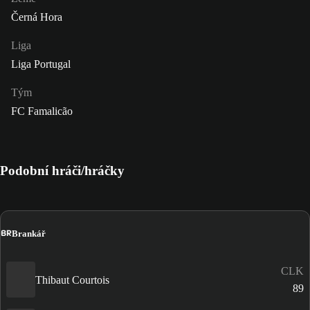
Černá Hora
Liga
Liga Portugal
Tým
FC Famalicão
Podobní hráči/hráčky
BR
Brankář
CLK
Thibaut Courtois
89