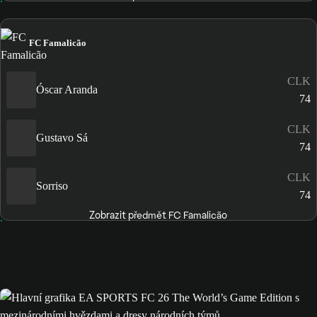
FC Famalicão
CLK
Óscar Aranda
74
CLK
Gustavo Sá
74
CLK
Sorriso
74
Zobrazit předmět FC Famalicão