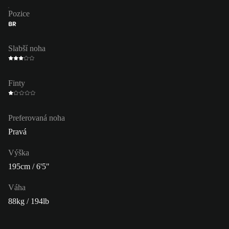
Pozice
BR
Slabší noha
Finty
Preferovaná noha
Pravá
Výška
195cm / 6'5"
Váha
88kg / 194lb