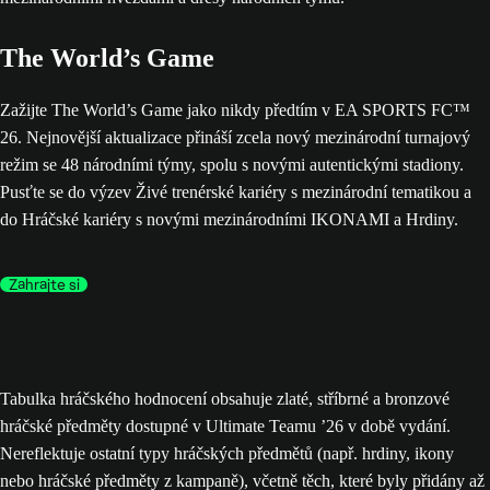
The World’s Game
Zažijte The World’s Game jako nikdy předtím v EA SPORTS FC™
26. Nejnovější aktualizace přináší zcela nový mezinárodní turnajový
režim se 48 národními týmy, spolu s novými autentickými stadiony.
Pusťte se do výzev Živé trenérské kariéry s mezinárodní tematikou a
do Hráčské kariéry s novými mezinárodními IKONAMI a Hrdiny.
Zahrajte si
Tabulka hráčského hodnocení obsahuje zlaté, stříbrné a bronzové
hráčské předměty dostupné v Ultimate Teamu ’26 v době vydání.
Nereflektuje ostatní typy hráčských předmětů (např. hrdiny, ikony
nebo hráčské předměty z kampaně), včetně těch, které byly přidány až