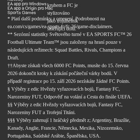
EA app pro Windows
EA app a Origin pro Mac
Sports Games
* Platí další podmínky a omezení. Podrobnosti
na
ea.com/cs/games/ea-sports-fc/fc-26/
game-disclaimers.
** Sezónní statistiky Světového turné v EA SPORTS FC™ 26
Football Ultimate Team™ jsou založeny na hraní pouze v
následujících režimech: Squad Battles, Rivals, Champions a
Draft.
††Abyste získali všech 6000 FC Points, musíte do 15. června
2026 dokončit kroky k získání počáteční várky bodů. V
případě registrace po 15. září 2026 nezískáte žádné FC Points.
§ Výběry z edic Hvězdy vyřazovacích bojů, Fantasy FC,
Narozeniny FUT, Odpověď na volání a Cesta do finále UEFA.
§§ Výběry z edic Hvězdy vyřazovacích bojů, Fantasy FC,
Narozeniny FUT a Trofejní Titáni.
§§§ Výběry zahrnují 1 hráčský předmět z; Argentiny, Brazílie,
Kanady, Anglie, Francie, Německa, Mexika, Nizozemsko,
Portugalska, Saúdské Arábie, Španělska, USA.