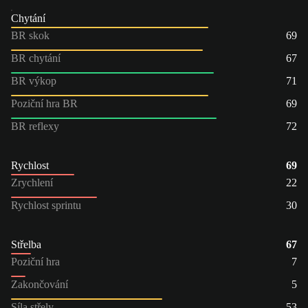
Chytání
BR skok
69
BR chytání
67
BR výkop
71
Poziční hra BR
69
BR reflexy
72
Rychlost
69
Zrychlení
22
Rychlost sprintu
30
Střelba
67
Poziční hra
7
Zakončování
5
Síla střely
53