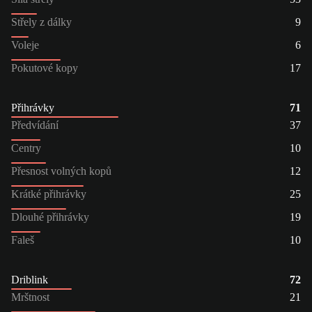
Střely z dálky
9
Voleje
6
Pokutové kopy
17
Přihrávky
71
Předvídání
37
Centry
10
Přesnost volných kopů
12
Krátké přihrávky
25
Dlouhé přihrávky
19
Faleš
10
Driblink
72
Mrštnost
21