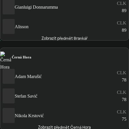
CLK
Gianluigi Donnarumma
89
CLK
Alisson
89
Zobrazit předmět Brankář
Černá Hora
CLK
Adam Marušić
78
CLK
Stefan Savić
78
CLK
Nikola Krstović
75
Zobrazit předmět Černá Hora