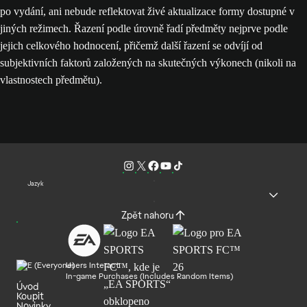
po vydání, ani nebude reflektovat živé aktualizace formy dostupné v
jiných režimech. Řazení podle úrovně řadí předměty nejprve podle
jejich celkového hodnocení, přičemž další řazení se odvíjí od
subjektivních faktorů založených na skutečných výkonech (nikoli na
vlastnostech předmětu).
Jazyk
Zpět nahoru
Users Interact
In-game Purchases (Includes Random Items)
Úvod
Koupit
Novinky