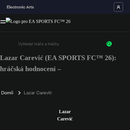
Lazar Carević (EA SPORTS FC™ 26):
Enter a minimum of 3 characters or numbers
hráčská hodnocení –
Domů
Lazar Carević
Lazar
Carević