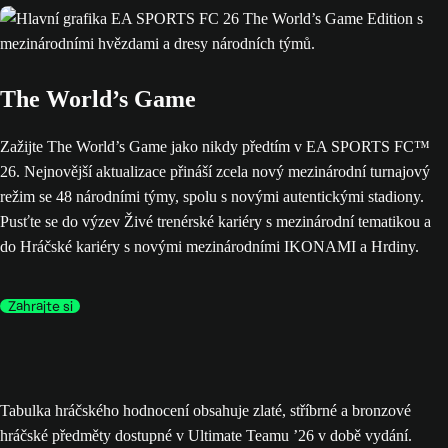
The World’s Game
Zažijte The World’s Game jako nikdy předtím v EA SPORTS FC™
26. Nejnovější aktualizace přináší zcela nový mezinárodní turnajový
režim se 48 národními týmy, spolu s novými autentickými stadiony.
Pusťte se do výzev Živé trenérské kariéry s mezinárodní tematikou a
do Hráčské kariéry s novými mezinárodními IKONAMI a Hrdiny.
Zahrajte si
Tabulka hráčského hodnocení obsahuje zlaté, stříbrné a bronzové
hráčské předměty dostupné v Ultimate Teamu ’26 v době vydání.