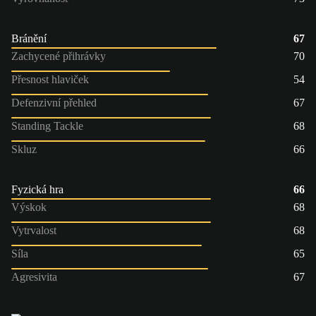
Bránění
67
Zachycené přihrávky
70
Přesnost hlaviček
54
Defenzivní přehled
67
Standing Tackle
68
Skluz
66
Fyzická hra
66
Výskok
68
Vytrvalost
68
Síla
65
Agresivita
67