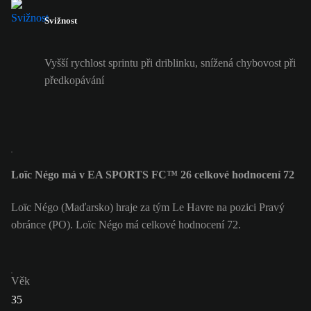
Svižnost
Vyšší rychlost sprintu při driblinku, snížená chybovost při
předkopávání
Loïc Négo má v EA SPORTS FC™ 26 celkové hodnocení 72
Loïc Négo (Maďarsko) hraje za tým Le Havre na pozici Pravý
obránce (PO). Loïc Négo má celkové hodnocení 72.
Věk
35