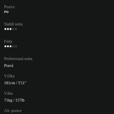
Pozice
PO
Slabší noha
Finty
Preferovaná noha
Pravá
Výška
181cm / 5'11"
Váha
71kg / 157lb
Alt. pozice