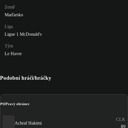
Země
Maďarsko
Liga
Ligue 1 McDonald's
Tým
Le Havre
Podobní hráči/hráčky
PO
Pravý obránce
CLK
Achraf Hakimi
89