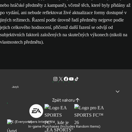
nebo hráčské předměty z kampaně), včetně těch, které byly přidány až
po vydání, ani nebude reflektovat živé aktualizace formy dostupné v
jiných režimech. Řazení podle úrovně řadí předměty nejprve podle
jejich celkového hodnocení, přičemž další řazení se odvíjí od
subjektivních faktorů založených na skutečných výkonech (nikoli na
vlastnostech předmětu).
Jazyk
Zpět nahoru
Users Interact
In-game Purchases (Includes Random Items)
Úvod