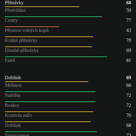
Přihrávky
68
Předvídání
59
Centry
77
Přesnost volných kopů
43
Krátké přihrávky
70
Dlouhé přihrávky
69
Faleš
81
Driblink
69
Mrštnost
66
Stabilita
72
Reakce
72
Kontrola míče
70
Driblink
68
Vyrovnanost
73