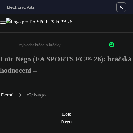
Loïc Négo (EA SPORTS FC™ 26): hráčská
Enter a minimum of 3 characters or numbers
hodnocení –
Domů
Loïc Négo
Loïc
Négo