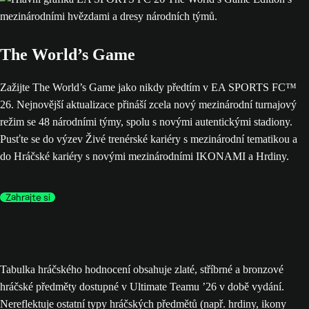
The World’s Game
Zažijte The World’s Game jako nikdy předtím v EA SPORTS FC™
26. Nejnovější aktualizace přináší zcela nový mezinárodní turnajový
režim se 48 národními týmy, spolu s novými autentickými stadiony.
Pusťte se do výzev Živé trenérské kariéry s mezinárodní tematikou a
do Hráčské kariéry s novými mezinárodními IKONAMI a Hrdiny.
Zahrajte si
Tabulka hráčského hodnocení obsahuje zlaté, stříbrné a bronzové
hráčské předměty dostupné v Ultimate Teamu ’26 v době vydání.
Nereflektuje ostatní typy hráčských předmětů (např. hrdiny, ikony