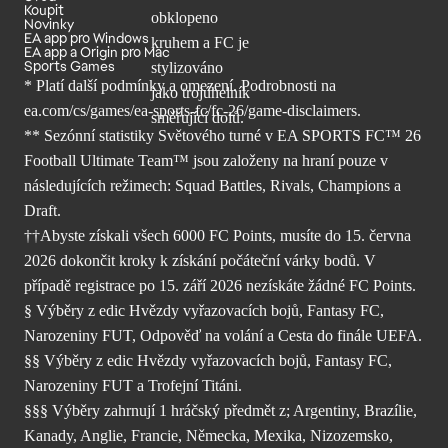
Koupit
Novinky
EA app pro Windows
EA app a Origin pro Mac
Sports Games
* Platí další podmínky a omezení. Podrobnosti
na
ea.com/cs/games/ea-sports-fc/fc-26/
game-disclaimers.
** Sezónní statistiky Světového turné v EA SPORTS FC™ 26
Football Ultimate Team™ jsou založeny na hraní pouze v
následujících režimech: Squad Battles, Rivals, Champions a
Draft.
††Abyste získali všech 6000 FC Points, musíte do 15. června
2026 dokončit kroky k získání počáteční várky bodů. V
případě registrace po 15. září 2026 nezískáte žádné FC Points.
§ Výběry z edic Hvězdy vyřazovacích bojů, Fantasy FC,
Narozeniny FUT, Odpověď na volání a Cesta do finále UEFA.
§§ Výběry z edic Hvězdy vyřazovacích bojů, Fantasy FC,
Narozeniny FUT a Trofejní Titáni.
§§§ Výběry zahrnují 1 hráčský předmět z; Argentiny, Brazílie,
Kanady, Anglie, Francie, Německa, Mexika, Nizozemsko,