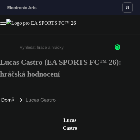
Lucas Castro (EA SPORTS FC™ 26):
Enter a minimum of 3 characters or numbers
hráčská hodnocení –
Domů
Lucas Castro
Lucas
Castro