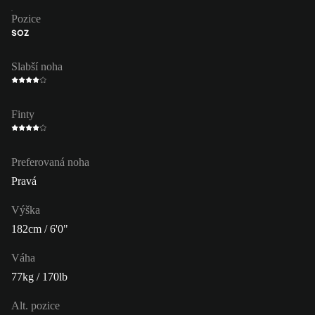
Pozice
SOZ
Slabší noha
Finty
Preferovaná noha
Pravá
Výška
182cm / 6'0"
Váha
77kg / 170lb
Alt. pozice