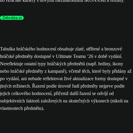
do Hráčské kariéry s novými mezinárodními IKONAMI a Hrdiny.
Zahrajte si
Tabulka hráčského hodnocení obsahuje zlaté, stříbrné a bronzové
hráčské předměty dostupné v Ultimate Teamu ’26 v době vydání.
Nereflektuje ostatní typy hráčských předmětů (např. hrdiny, ikony
nebo hráčské předměty z kampaně), včetně těch, které byly přidány až
po vydání, ani nebude reflektovat živé aktualizace formy dostupné v
jiných režimech. Řazení podle úrovně řadí předměty nejprve podle
jejich celkového hodnocení, přičemž další řazení se odvíjí od
subjektivních faktorů založených na skutečných výkonech (nikoli na
vlastnostech předmětu).