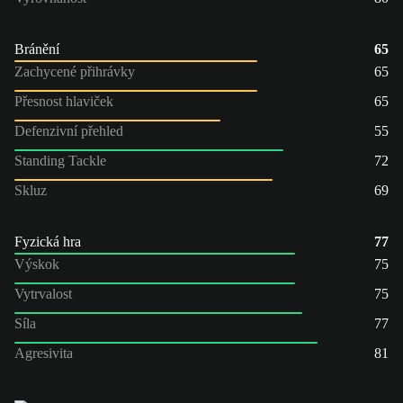
Bránění
65
Zachycené přihrávky
65
Přesnost hlaviček
65
Defenzivní přehled
55
Standing Tackle
72
Skluz
69
Fyzická hra
77
Výskok
75
Vytrvalost
75
Síla
77
Agresivita
81