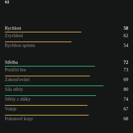
SZ
Rychlost
58
Zrychlení
62
Rychlost sprintu
54
Střelba
72
Poziční hra
73
Zakončování
69
Síla střely
80
Střely z dálky
74
Voleje
67
Pokutové kopy
68