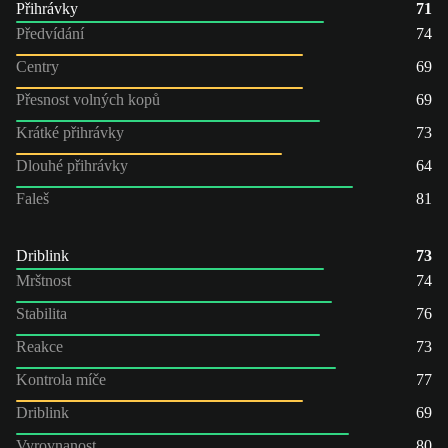
Přihrávky
71
Předvídání
74
Centry
69
Přesnost volných kopů
69
Krátké přihrávky
73
Dlouhé přihrávky
64
Faleš
81
Driblink
73
Mrštnost
74
Stabilita
76
Reakce
73
Kontrola míče
77
Driblink
69
Vyrovnanost
80