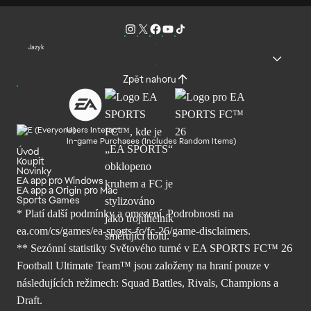
Jazyk
Zpět nahoru
Users Interact
In-game Purchases (Includes Random Items)
Úvod
Koupit
Novinky
EA app pro Windows
EA app a Origin pro Mac
Sports Games
* Platí další podmínky a omezení. Podrobnosti
na
ea.com/cs/games/ea-sports-fc/fc-26/
game-disclaimers.
** Sezónní statistiky Světového turné v EA SPORTS FC™ 26
Football Ultimate Team™ jsou založeny na hraní pouze v
následujících režimech: Squad Battles, Rivals, Champions a
Draft.