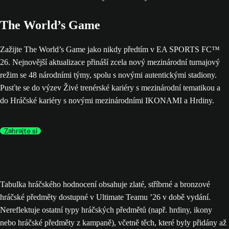
The World’s Game
Zažijte The World’s Game jako nikdy předtím v EA SPORTS FC™
26. Nejnovější aktualizace přináší zcela nový mezinárodní turnajový
režim se 48 národními týmy, spolu s novými autentickými stadiony.
Pusťte se do výzev Živé trenérské kariéry s mezinárodní tematikou a
do Hráčské kariéry s novými mezinárodními IKONAMI a Hrdiny.
Zahrajte si
Tabulka hráčského hodnocení obsahuje zlaté, stříbrné a bronzové
hráčské předměty dostupné v Ultimate Teamu ’26 v době vydání.
Nereflektuje ostatní typy hráčských předmětů (např. hrdiny, ikony
nebo hráčské předměty z kampaně), včetně těch, které byly přidány až