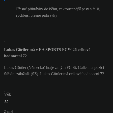
Přesné přihrávky do běhu, zakroucenější pasy s falší,
rychlejší přesné přihrávky
Lukas Görtler má v EA SPORTS FC™ 26 celkové
hodnocení 72
Lukas Görtler (Německo) hraje za tým FC St. Gallen na pozici
Střední záložník (SZ). Lukas Görtler má celkové hodnocení 72.
Věk
32
Země