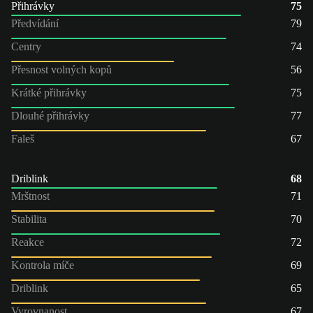
Přihrávky
75
Předvídání
79
Centry
74
Přesnost volných kopů
56
Krátké přihrávky
75
Dlouhé přihrávky
77
Faleš
67
Driblink
68
Mrštnost
71
Stabilita
70
Reakce
72
Kontrola míče
69
Driblink
65
Vyrovnanost
67