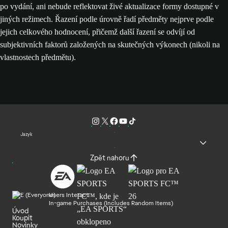
po vydání, ani nebude reflektovat živé aktualizace formy dostupné v
jiných režimech. Řazení podle úrovně řadí předměty nejprve podle
jejich celkového hodnocení, přičemž další řazení se odvíjí od
subjektivních faktorů založených na skutečných výkonech (nikoli na
vlastnostech předmětu).
Jazyk
Zpět nahoru
Users Interact
In-game Purchases (Includes Random Items)
Úvod
Koupit
Novinky