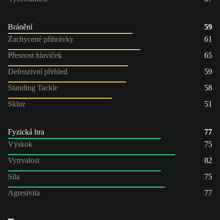
Bránění
59
Zachycené přihrávky
61
Přesnost hlaviček
65
Defenzivní přehled
59
Standing Tackle
58
Skluz
51
Fyzická hra
77
Výskok
75
Vytrvalost
82
Síla
75
Agresivita
77