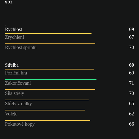
SDZ
Rychlost
69
Zrychlení
67
Rychlost sprintu
70
Střelba
69
Poziční hra
69
Zakončování
71
Síla střely
70
Střely z dálky
65
Voleje
62
Pokutové kopy
66