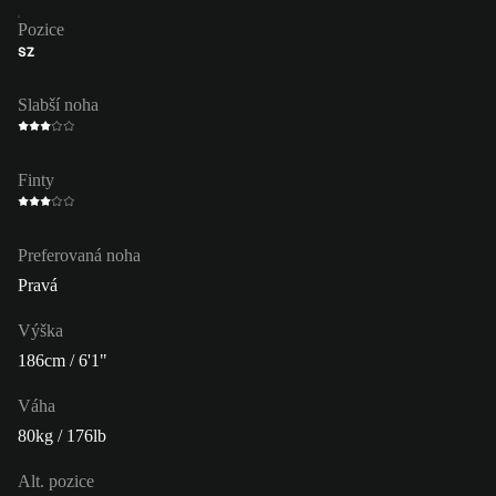
Pozice
SZ
Slabší noha
Finty
Preferovaná noha
Pravá
Výška
186cm / 6'1"
Váha
80kg / 176lb
Alt. pozice