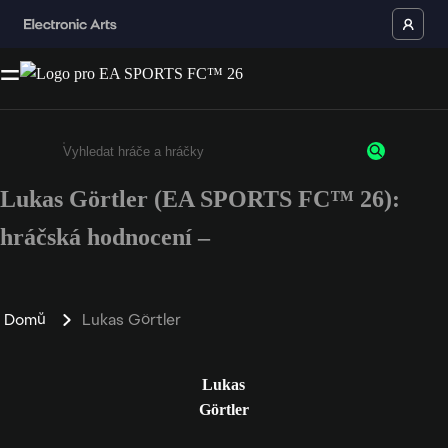
Lukas Görtler (EA SPORTS FC™ 26):
Enter a minimum of 3 characters or numbers
hráčská hodnocení –
Domů
Lukas Görtler
Lukas
Görtler