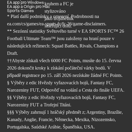
EA app pro Windows
EA app a Origin pro Mac
Sports Games
* Platí další podmínky a omezení. Podrobnosti
na
ea.com/cs/games/ea-sports-fc/fc-26/
game-disclaimers.
** Sezónní statistiky Světového turné v EA SPORTS FC™ 26
Football Ultimate Team™ jsou založeny na hraní pouze v
následujících režimech: Squad Battles, Rivals, Champions a
Draft.
††Abyste získali všech 6000 FC Points, musíte do 15. června
2026 dokončit kroky k získání počáteční várky bodů. V
případě registrace po 15. září 2026 nezískáte žádné FC Points.
§ Výběry z edic Hvězdy vyřazovacích bojů, Fantasy FC,
Narozeniny FUT, Odpověď na volání a Cesta do finále UEFA.
§§ Výběry z edic Hvězdy vyřazovacích bojů, Fantasy FC,
Narozeniny FUT a Trofejní Titáni.
§§§ Výběry zahrnují 1 hráčský předmět z; Argentiny, Brazílie,
Kanady, Anglie, Francie, Německa, Mexika, Nizozemsko,
Portugalska, Saúdské Arábie, Španělska, USA.