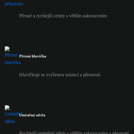
Přesné a rychlejší centry s větším zakroucením
Přesná hlavička
Hlavičkuje se zvýšenou razancí a přesností.
Umístěná střela
Rychlejší umístěné střely s větším zakroucením a přesností