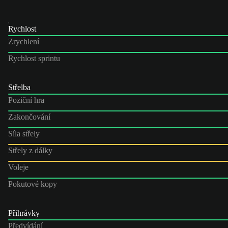
Rychlost
Zrychlení
Rychlost sprintu
Střelba
Poziční hra
Zakončování
Síla střely
Střely z dálky
Voleje
Pokutové kopy
Přihrávky
Předvídání