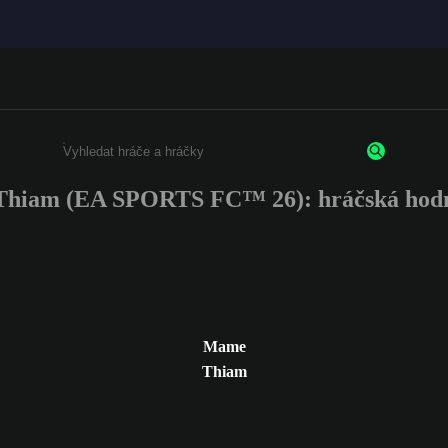
hiam (EA SPORTS FC™ 26): hráčská hodn
Enter a minimum of 3 characters or numbers
Mame
Thiam