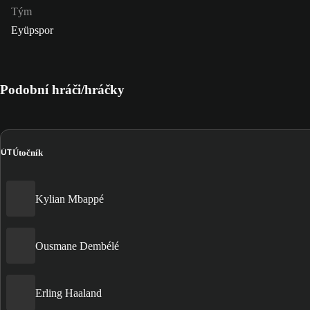
Tým
Eyüpspor
Podobní hráči/hráčky
ÚT
Útočník
Kylian Mbappé
Ousmane Dembélé
Erling Haaland