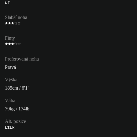
ÚT
Slabší noha
Finty
Preferovaná noha
Pravá
Výška
185cm / 6'1"
Váha
79kg / 174lb
Alt. pozice
LZ
LK