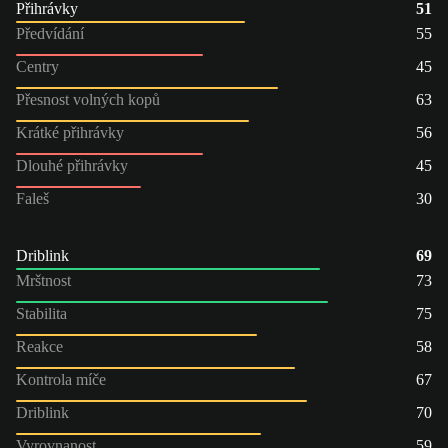
Přihrávky
51
Předvídání
55
Centry
45
Přesnost volných kopů
63
Krátké přihrávky
56
Dlouhé přihrávky
45
Faleš
30
Driblink
69
Mrštnost
73
Stabilita
75
Reakce
58
Kontrola míče
67
Driblink
70
Vyrovnanost
59