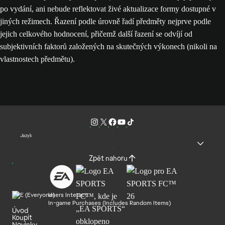
po vydání, ani nebude reflektovat živé aktualizace formy dostupné v
jiných režimech. Řazení podle úrovně řadí předměty nejprve podle
jejich celkového hodnocení, přičemž další řazení se odvíjí od
subjektivních faktorů založených na skutečných výkonech (nikoli na
vlastnostech předmětu).
Jazyk
Zpět nahoru
Users Interact
In-game Purchases (Includes Random Items)
Úvod
Koupit
Novinky