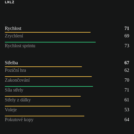
LK
LZ
Rychlost
71
Zrychlení
69
Rychlost sprintu
73
Střelba
67
Poziční hra
62
Zakončování
70
Síla střely
71
Střely z dálky
61
Voleje
53
Pokutové kopy
64