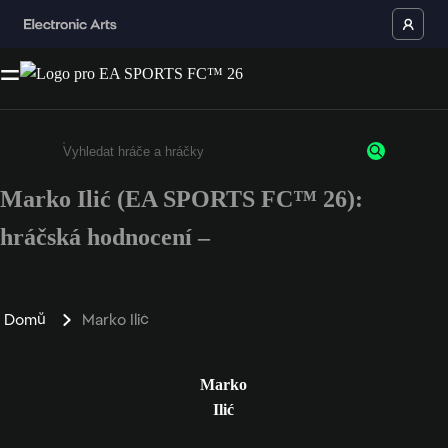
Marko Ilić (EA SPORTS FC™ 26):
Enter a minimum of 3 characters or numbers
hráčská hodnocení –
Domů
Marko Ilić
Marko
Ilić