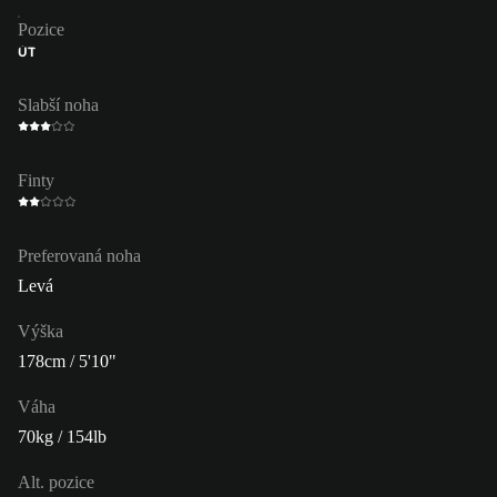
Pozice
ÚT
Slabší noha
Finty
Preferovaná noha
Levá
Výška
178cm / 5'10"
Váha
70kg / 154lb
Alt. pozice