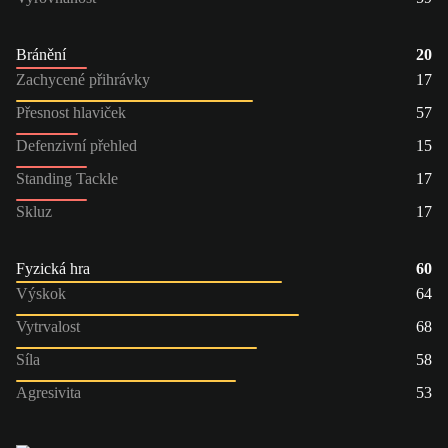
Bránění
20
Zachycené přihrávky
17
Přesnost hlaviček
57
Defenzivní přehled
15
Standing Tackle
17
Skluz
17
Fyzická hra
60
Výskok
64
Vytrvalost
68
Síla
58
Agresivita
53