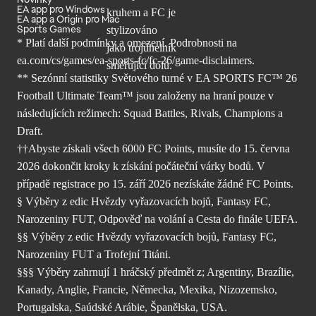
EA app pro Windows
EA app a Origin pro Mac
Sports Games
* Platí další podmínky a omezení. Podrobnosti
na
ea.com/cs/games/ea-sports-fc/fc-26/
game-disclaimers.
** Sezónní statistiky Světového turné v EA SPORTS FC™ 26
Football Ultimate Team™ jsou založeny na hraní pouze v
následujících režimech: Squad Battles, Rivals, Champions a
Draft.
††Abyste získali všech 6000 FC Points, musíte do 15. června
2026 dokončit kroky k získání počáteční várky bodů. V
případě registrace po 15. září 2026 nezískáte žádné FC Points.
§ Výběry z edic Hvězdy vyřazovacích bojů, Fantasy FC,
Narozeniny FUT, Odpověď na volání a Cesta do finále UEFA.
§§ Výběry z edic Hvězdy vyřazovacích bojů, Fantasy FC,
Narozeniny FUT a Trofejní Titáni.
§§§ Výběry zahrnují 1 hráčský předmět z; Argentiny, Brazílie,
Kanady, Anglie, Francie, Německa, Mexika, Nizozemsko,
Portugalska, Saúdské Arábie, Španělska, USA.