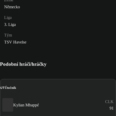
Německo
Liga
3. Liga
Tým
TSV Havelse
Podobní hráči/hráčky
ÚT
Útočník
CLK
Kylian Mbappé
91