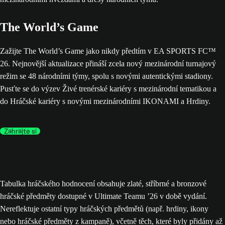
The World’s Game
Zažijte The World’s Game jako nikdy předtím v EA SPORTS FC™
26. Nejnovější aktualizace přináší zcela nový mezinárodní turnajový
režim se 48 národními týmy, spolu s novými autentickými stadiony.
Pusťte se do výzev Živé trenérské kariéry s mezinárodní tematikou a
do Hráčské kariéry s novými mezinárodními IKONAMI a Hrdiny.
Zahrajte si
Tabulka hráčského hodnocení obsahuje zlaté, stříbrné a bronzové
hráčské předměty dostupné v Ultimate Teamu ’26 v době vydání.
Nereflektuje ostatní typy hráčských předmětů (např. hrdiny, ikony
nebo hráčské předměty z kampaně), včetně těch, které byly přidány až