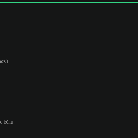
hozů
do běhu