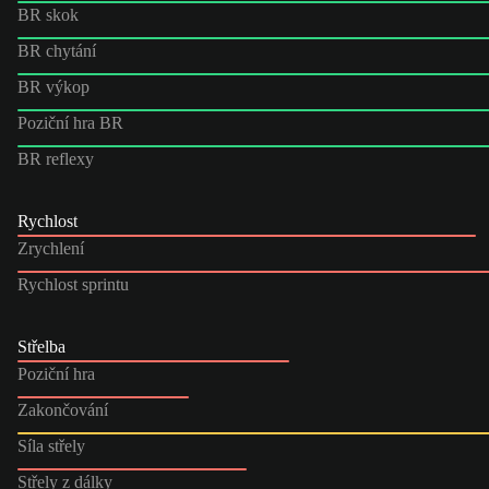
BR skok
BR chytání
BR výkop
Poziční hra BR
BR reflexy
Rychlost
Zrychlení
Rychlost sprintu
Střelba
Poziční hra
Zakončování
Síla střely
Střely z dálky