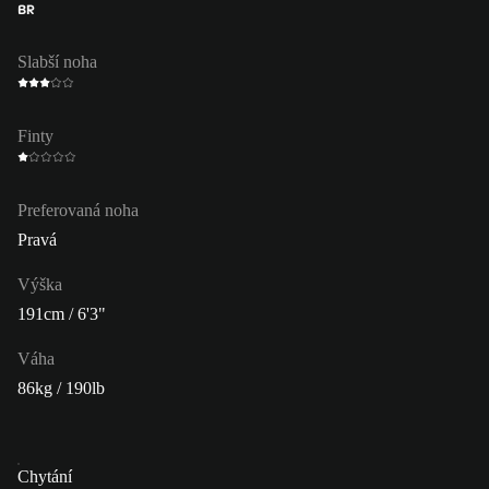
BR
Slabší noha
Finty
Preferovaná noha
Pravá
Výška
191cm / 6'3"
Váha
86kg / 190lb
Chytání