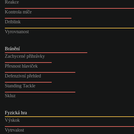
Reakce
Kontrola míče
Driblink
Vyrovnanost
Bránění
Zachycené přihrávky
Přesnost hlaviček
Defenzivní přehled
Standing Tackle
Skluz
Fyzická hra
Výskok
Vytrvalost