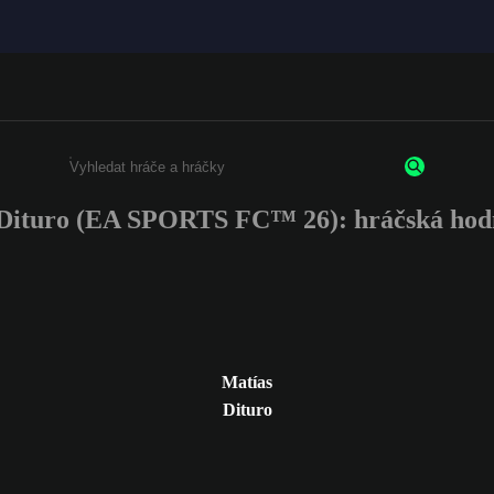
Dituro (EA SPORTS FC™ 26): hráčská hod
Enter a minimum of 3 characters or numbers
Matías
Dituro