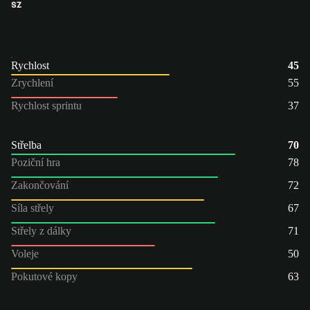
SZ
Rychlost
45
Zrychlení
55
Rychlost sprintu
37
Střelba
70
Poziční hra
78
Zakončování
72
Síla střely
67
Střely z dálky
71
Voleje
50
Pokutové kopy
63