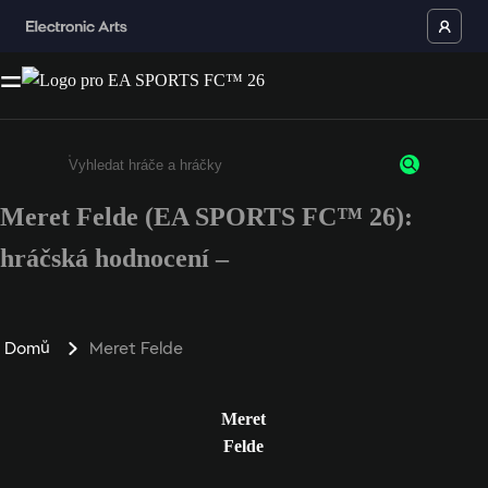
Meret Felde (EA SPORTS FC™ 26):
Enter a minimum of 3 characters or numbers
hráčská hodnocení –
Domů
Meret Felde
Meret
Felde