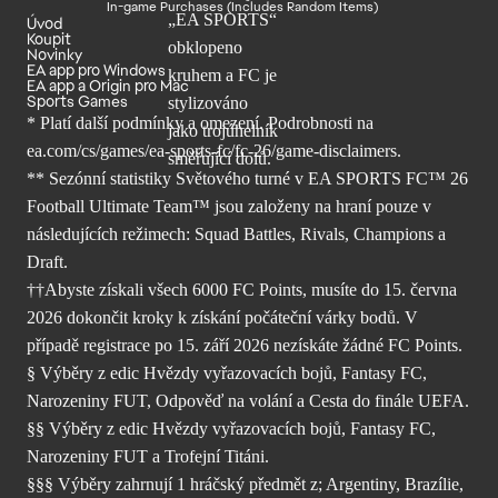
In-game Purchases (Includes Random Items)
Úvod
Koupit
Novinky
EA app pro Windows
EA app a Origin pro Mac
Sports Games
* Platí další podmínky a omezení. Podrobnosti
na
ea.com/cs/games/ea-sports-fc/fc-26/
game-disclaimers.
** Sezónní statistiky Světového turné v EA SPORTS FC™ 26
Football Ultimate Team™ jsou založeny na hraní pouze v
následujících režimech: Squad Battles, Rivals, Champions a
Draft.
††Abyste získali všech 6000 FC Points, musíte do 15. června
2026 dokončit kroky k získání počáteční várky bodů. V
případě registrace po 15. září 2026 nezískáte žádné FC Points.
§ Výběry z edic Hvězdy vyřazovacích bojů, Fantasy FC,
Narozeniny FUT, Odpověď na volání a Cesta do finále UEFA.
§§ Výběry z edic Hvězdy vyřazovacích bojů, Fantasy FC,
Narozeniny FUT a Trofejní Titáni.
§§§ Výběry zahrnují 1 hráčský předmět z; Argentiny, Brazílie,