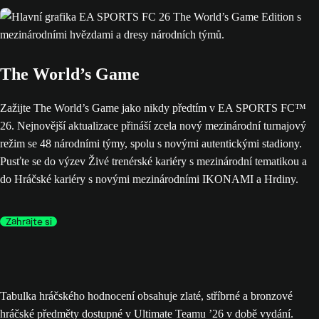
The World’s Game
Zažijte The World’s Game jako nikdy předtím v EA SPORTS FC™
26. Nejnovější aktualizace přináší zcela nový mezinárodní turnajový
režim se 48 národními týmy, spolu s novými autentickými stadiony.
Pusťte se do výzev Živé trenérské kariéry s mezinárodní tematikou a
do Hráčské kariéry s novými mezinárodními IKONAMI a Hrdiny.
Zahrajte si
Tabulka hráčského hodnocení obsahuje zlaté, stříbrné a bronzové
hráčské předměty dostupné v Ultimate Teamu ’26 v době vydání.