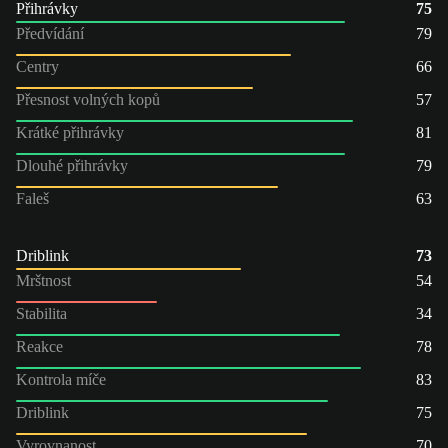
Přihrávky
75
Předvídání
79
Centry
66
Přesnost volných kopů
57
Krátké přihrávky
81
Dlouhé přihrávky
79
Faleš
63
Driblink
73
Mrštnost
54
Stabilita
34
Reakce
78
Kontrola míče
83
Driblink
75
Vyrovnanost
70