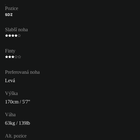
Pozice
SDZ
Slabší noha
Finty
Preferovaná noha
Levá
Výška
170cm / 5'7"
Váha
63kg / 139lb
Alt. pozice