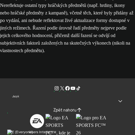
Nereflektuje ostatní typy hráčských předmětů (např. hrdiny, ikony
nebo hráčské předměty z kampaně), včetně těch, které byly přidány až
po vydání, ani nebude reflektovat živé aktualizace formy dostupné v
jiných režimech. Řazení podle úrovně řadí předměty nejprve podle
jejich celkového hodnocení, přičemž další řazení se odvíjí od
subjektivních faktorů založených na skutečných výkonech (nikoli na
vlastnostech předmětu).
Jazyk
Zpět nahoru
Users Interact