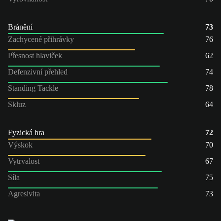
Bránění
73
Zachycené přihrávky
76
Přesnost hlaviček
62
Defenzivní přehled
74
Standing Tackle
78
Skluz
64
Fyzická hra
72
Výskok
70
Vytrvalost
67
Síla
75
Agresivita
73