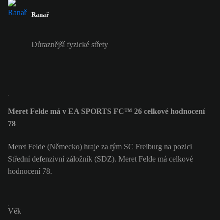
Ranař
Důraznější fyzické střety
Meret Felde má v EA SPORTS FC™ 26 celkové hodnocení
78
Meret Felde (Německo) hraje za tým SC Freiburg na pozici
Střední defenzivní záložník (SDZ). Meret Felde má celkové
hodnocení 78.
Věk