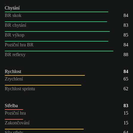
Chytání
BR skok
84
BR chytání
83
BR výkop
85
Poziční hra BR
84
BR reflexy
88
Rychlost
84
Zrychlení
65
Rychlost sprintu
62
Střelba
83
Poziční hra
15
Zakončování
15
Síla střely
64