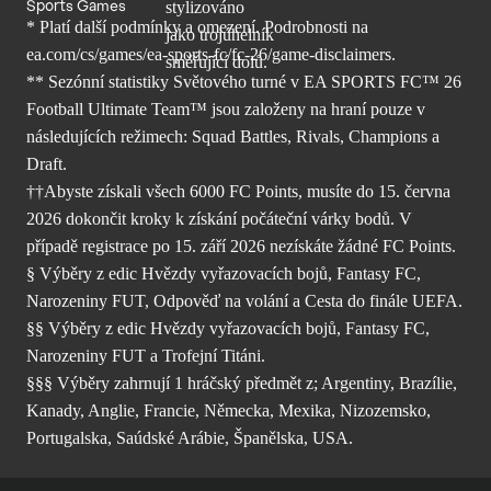
Sports Games
* Platí další podmínky a omezení. Podrobnosti
na
ea.com/cs/games/ea-sports-fc/fc-26/
game-disclaimers.
** Sezónní statistiky Světového turné v EA SPORTS FC™ 26
Football Ultimate Team™ jsou založeny na hraní pouze v
následujících režimech: Squad Battles, Rivals, Champions a
Draft.
††Abyste získali všech 6000 FC Points, musíte do 15. června
2026 dokončit kroky k získání počáteční várky bodů. V
případě registrace po 15. září 2026 nezískáte žádné FC Points.
§ Výběry z edic Hvězdy vyřazovacích bojů, Fantasy FC,
Narozeniny FUT, Odpověď na volání a Cesta do finále UEFA.
§§ Výběry z edic Hvězdy vyřazovacích bojů, Fantasy FC,
Narozeniny FUT a Trofejní Titáni.
§§§ Výběry zahrnují 1 hráčský předmět z; Argentiny, Brazílie,
Kanady, Anglie, Francie, Německa, Mexika, Nizozemsko,
Portugalska, Saúdské Arábie, Španělska, USA.