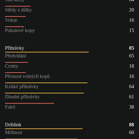
Střely z dálky
20
Voleje
16
Pokutové kopy
15
Přihrávky
85
Předvídání
65
Centry
18
Přesnost volných kopů
16
Krátké přihrávky
64
Dlouhé přihrávky
61
Faleš
38
Driblink
88
Mrštnost
60