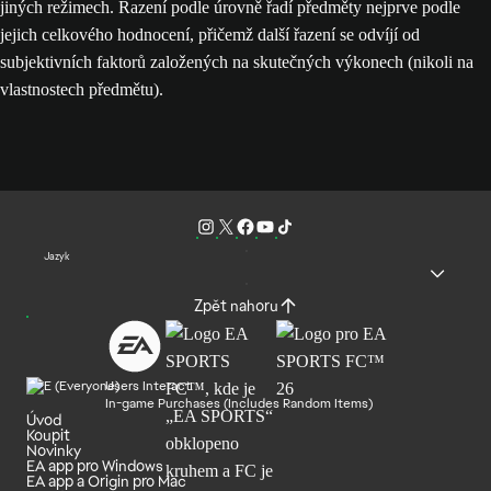
jiných režimech. Řazení podle úrovně řadí předměty nejprve podle
jejich celkového hodnocení, přičemž další řazení se odvíjí od
subjektivních faktorů založených na skutečných výkonech (nikoli na
vlastnostech předmětu).
Jazyk
Zpět nahoru
Users Interact
In-game Purchases (Includes Random Items)
Úvod
Koupit
Novinky
EA app pro Windows
EA app a Origin pro Mac