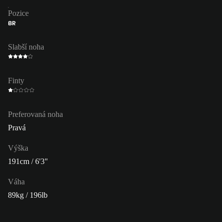
Pozice
BR
Slabší noha
Finty
Preferovaná noha
Pravá
Výška
191cm / 6'3"
Váha
89kg / 196lb