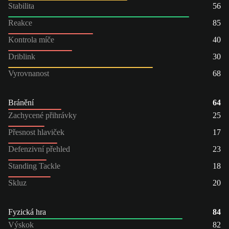
Stabilita
56
Reakce
85
Kontrola míče
40
Driblink
30
Vyrovnanost
68
Bránění
64
Zachycené přihrávky
25
Přesnost hlaviček
17
Defenzivní přehled
23
Standing Tackle
18
Skluz
20
Fyzická hra
84
Výskok
82