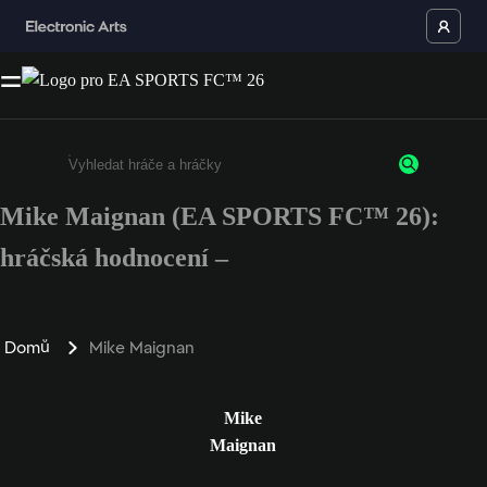
Mike Maignan (EA SPORTS FC™ 26):
Enter a minimum of 3 characters or numbers
hráčská hodnocení –
Domů
Mike Maignan
Mike
Maignan