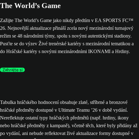
The World’s Game
Zažijte The World’s Game jako nikdy předtím v EA SPORTS FC™
26. Nejnovější aktualizace přináší zcela nový mezinárodní turnajový
režim se 48 národními týmy, spolu s novými autentickými stadiony.
Pusťte se do výzev Živé trenérské kariéry s mezinárodní tematikou a
do Hráčské kariéry s novými mezinárodními IKONAMI a Hrdiny.
Zahrajte si
Tabulka hráčského hodnocení obsahuje zlaté, stříbrné a bronzové
hráčské předměty dostupné v Ultimate Teamu ’26 v době vydání.
Nereflektuje ostatní typy hráčských předmětů (např. hrdiny, ikony
nebo hráčské předměty z kampaně), včetně těch, které byly přidány až
po vydání, ani nebude reflektovat živé aktualizace formy dostupné v