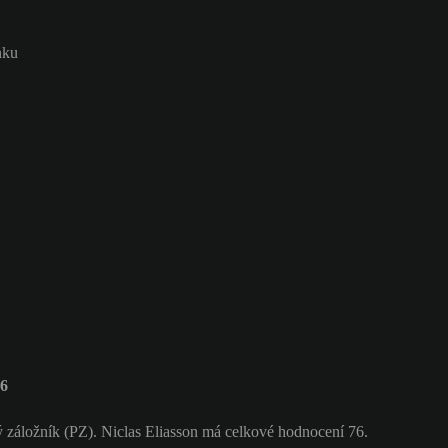
nku
76
 záložník (PZ). Niclas Eliasson má celkové hodnocení 76.