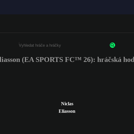
Eliasson (EA SPORTS FC™ 26): hráčská hod
Enter a minimum of 3 characters or numbers
Niclas
Eliasson