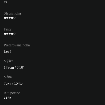
PZ
Slabší noha
Finty
Preferovaná noha
Levá
Výška
178cm / 5'10"
Váha
70kg / 154lb
Alt. pozice
LZ
PK