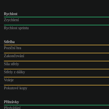
Rychlost
Zrychlení
Rychlost sprintu
Střelba
Poziční hra
Zakončování
Síla střely
Střely z dálky
Voleje
Pokutové kopy
Přihrávky
Předvídání