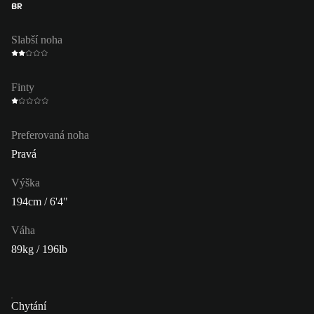
BR
Slabší noha
Finty
Preferovaná noha
Pravá
Výška
194cm / 6'4"
Váha
89kg / 196lb
Chytání