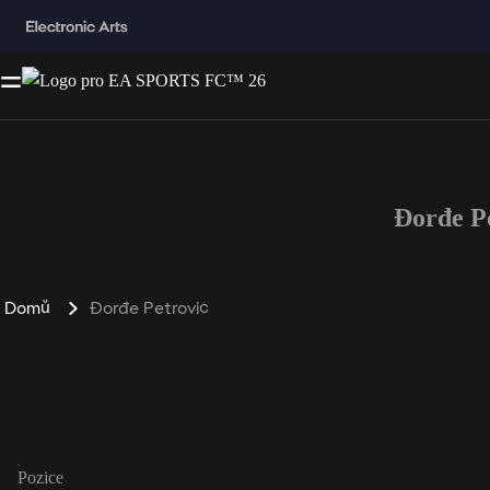
Đorđe P
Domů
Đorđe Petrović
Pozice