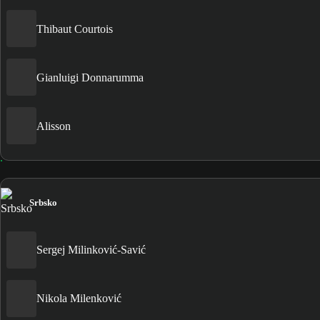
Thibaut Courtois
Gianluigi Donnarumma
Alisson
Srbsko
Sergej Milinković-Savić
Nikola Milenković