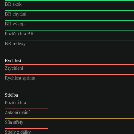
BR skok
BR chytání
BR výkop
Poziční hra BR
BR reflexy
Rychlost
Zrychlení
Rychlost sprintu
Střelba
Poziční hra
Zakončování
Síla střely
Střely z dálky