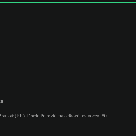
80
Brankář (BR). Đorđe Petrović má celkové hodnocení 80.