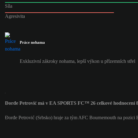
Síla
Agresivita
Práce nohama
Exkluzivní zákroky nohama, lepší výkon u přízemních střel
Đorđe Petrović má v EA SPORTS FC™ 26 celkové hodnocení 
Đorđe Petrović (Srbsko) hraje za tým AFC Bournemouth na pozici 