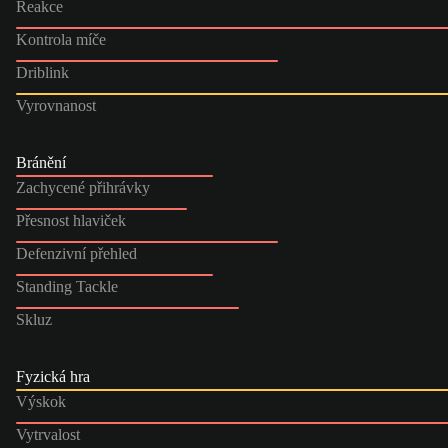
Reakce
Kontrola míče
Driblink
Vyrovnanost
Bránění
Zachycené přihrávky
Přesnost hlaviček
Defenzivní přehled
Standing Tackle
Skluz
Fyzická hra
Výskok
Vytrvalost