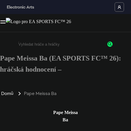
Pape Meissa Ba (EA SPORTS FC™ 26):
Enter a minimum of 3 characters or numbers
hráčská hodnocení –
Domů
Pape Meissa Ba
Pape Meissa
Ba