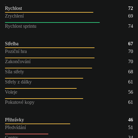
Rychlost
72
Zrychlení
69
Rychlost sprintu
74
Střelba
67
Poziční hra
70
Zakončování
70
Síla střely
68
Střely z dálky
61
Voleje
56
Pokutové kopy
61
Přihrávky
46
Předvídání
51
Centry
34