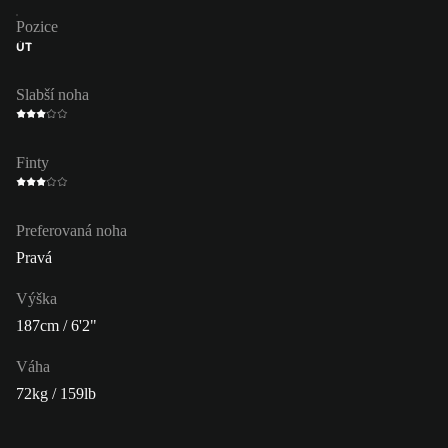
Pozice
ÚT
Slabší noha
Finty
Preferovaná noha
Pravá
Výška
187cm / 6'2"
Váha
72kg / 159lb