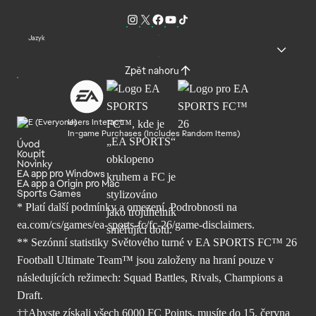
Jazyk
Zpět nahoru
Users Interact
In-game Purchases (Includes Random Items)
Úvod
Koupit
Novinky
EA app pro Windows
EA app a Origin pro Mac
Sports Games
* Platí další podmínky a omezení. Podrobnosti
na
ea.com/cs/games/ea-sports-fc/fc-26/
game-disclaimers.
** Sezónní statistiky Světového turné v EA SPORTS FC™ 26
Football Ultimate Team™ jsou založeny na hraní pouze v
následujících režimech: Squad Battles, Rivals, Champions a
Draft.
††Abyste získali všech 6000 FC Points, musíte do 15. června