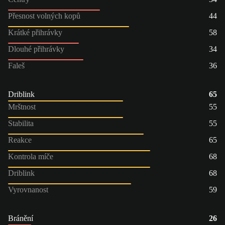
Přesnost volných kopů
44
Krátké přihrávky
58
Dlouhé přihrávky
34
Faleš
36
Driblink
65
Mrštnost
55
Stabilita
55
Reakce
65
Kontrola míče
68
Driblink
68
Vyrovnanost
59
Bránění
26