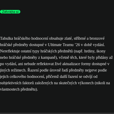
Zahrajte si
Tabulka hráčského hodnocení obsahuje zlaté, stříbrné a bronzové
hráčské předměty dostupné v Ultimate Teamu ’26 v době vydání.
Nereflektuje ostatní typy hráčských předmětů (např. hrdiny, ikony
nebo hráčské předměty z kampaně), včetně těch, které byly přidány až
po vydání, ani nebude reflektovat živé aktualizace formy dostupné v
jiných režimech. Řazení podle úrovně řadí předměty nejprve podle
jejich celkového hodnocení, přičemž další řazení se odvíjí od
subjektivních faktorů založených na skutečných výkonech (nikoli na
vlastnostech předmětu).