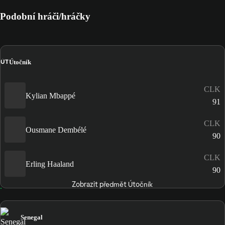
Podobní hráči/hráčky
ÚT
Útočník
CLK
Kylian Mbappé
91
CLK
Ousmane Dembélé
90
CLK
Erling Haaland
90
Zobrazit předmět Útočník
Senegal