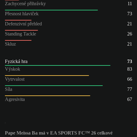
Zachycené přihrávky
11
Přesnost hlaviček
73
Defenzivní přehled
21
Standing Tackle
26
Skluz
21
Fyzická hra
73
Výskok
83
Vytrvalost
66
Síla
77
Agresivita
67
Pape Meissa Ba má v EA SPORTS FC™ 26 celkové