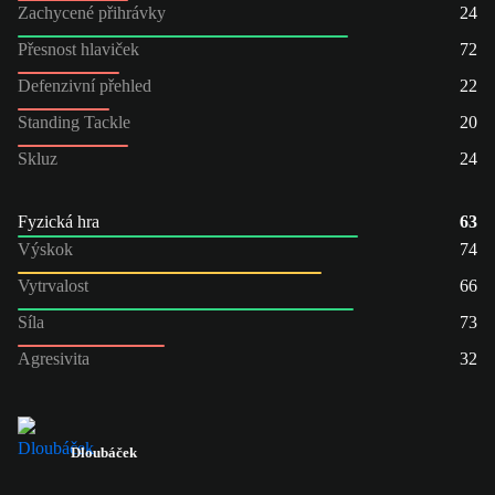
Zachycené přihrávky
24
Přesnost hlaviček
72
Defenzivní přehled
22
Standing Tackle
20
Skluz
24
Fyzická hra
63
Výskok
74
Vytrvalost
66
Síla
73
Agresivita
32
Dloubáček