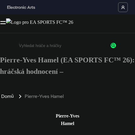
Pierre-Yves Hamel (EA SPORTS FC™ 26):
Enter a minimum of 3 characters or numbers
hráčská hodnocení –
Domů
Pierre-Yves Hamel
Pierre-Yves
Hamel