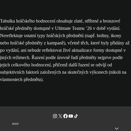
Tabulka hráčského hodnocení obsahuje zlaté, stříbrné a bronzové
hráčské předměty dostupné v Ultimate Teamu ’26 v době vydání.
Nereflektuje ostatní typy hráčských předmětů (např. hrdiny, ikony
nebo hráčské předměty z kampaně), včetně těch, které byly přidány až
po vydání, ani nebude reflektovat živé aktualizace formy dostupné v
jiných režimech. Řazení podle úrovně řadí předměty nejprve podle
jejich celkového hodnocení, přičemž další řazení se odvíjí od
subjektivních faktorů založených na skutečných výkonech (nikoli na
vlastnostech předmětu).
Jazyk