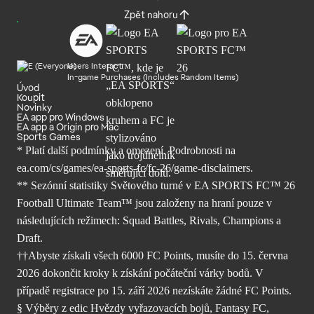
Zpět nahoru
Users Interact
In-game Purchases (Includes Random Items)
Úvod
Koupit
Novinky
EA app pro Windows
EA app a Origin pro Mac
Sports Games
* Platí další podmínky a omezení. Podrobnosti
na
ea.com/cs/games/ea-sports-fc/fc-26/
game-disclaimers.
** Sezónní statistiky Světového turné v EA SPORTS FC™ 26
Football Ultimate Team™ jsou založeny na hraní pouze v
následujících režimech: Squad Battles, Rivals, Champions a
Draft.
††Abyste získali všech 6000 FC Points, musíte do 15. června
2026 dokončit kroky k získání počáteční várky bodů. V
případě registrace po 15. září 2026 nezískáte žádné FC Points.
§ Výběry z edic Hvězdy vyřazovacích bojů, Fantasy FC,