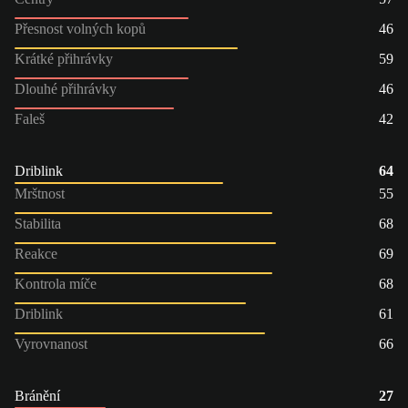
Přesnost volných kopů
46
Krátké přihrávky
59
Dlouhé přihrávky
46
Faleš
42
Driblink
64
Mrštnost
55
Stabilita
68
Reakce
69
Kontrola míče
68
Driblink
61
Vyrovnanost
66
Bránění
27