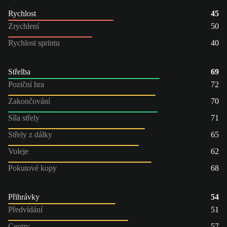
Rychlost
45
Zrychlení
50
Rychlost sprintu
40
Střelba
69
Poziční hra
72
Zakončování
70
Síla střely
71
Střely z dálky
65
Voleje
62
Pokutové kopy
68
Přihrávky
54
Předvídání
51
Centry
57