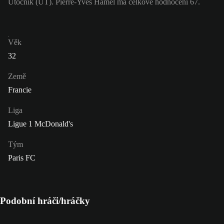
Útočník (ÚT). Pierre-Yves Hamel má celkové hodnocení 67.
Věk
32
Země
Francie
Liga
Ligue 1 McDonald's
Tým
Paris FC
Podobní hráči/hráčky