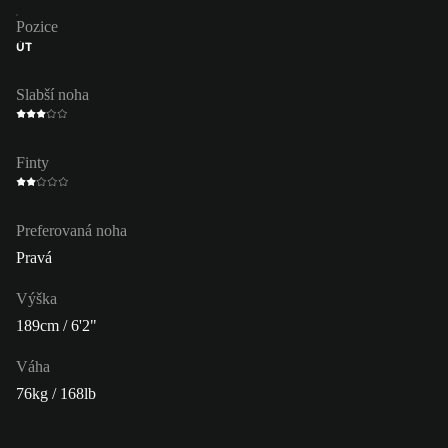
Pozice
ÚT
Slabší noha
Finty
Preferovaná noha
Pravá
Výška
189cm / 6'2"
Váha
76kg / 168lb