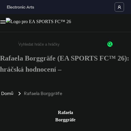
Rafaela Borggräfe (EA SPORTS FC™ 26):
Enter a minimum of 3 characters or numbers
hráčská hodnocení –
Domů
Rafaela Borggräfe
Rafaela
Borggräfe