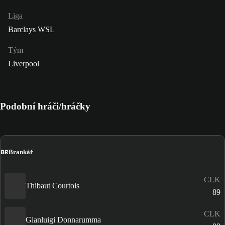
Liga
Barclays WSL
Tým
Liverpool
Podobní hráči/hráčky
BR
Brankář
CLK
Thibaut Courtois
89
CLK
Gianluigi Donnarumma