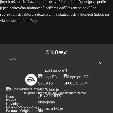
jiných režimech. Řazení podle úrovně řadí předměty nejprve podle
jejich celkového hodnocení, přičemž další řazení se odvíjí od
subjektivních faktorů založených na skutečných výkonech (nikoli na
vlastnostech předmětu).
Jazyk
Zpět nahoru
Users Interact
In-game Purchases (Includes Random Items)
Úvod
Koupit
Novinky
EA app pro Windows
EA app a Origin pro Mac