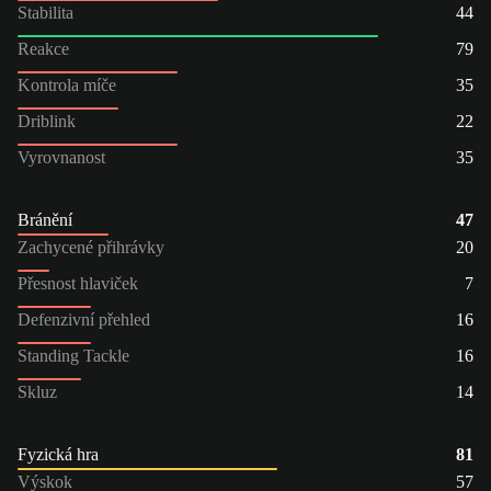
Stabilita
44
Reakce
79
Kontrola míče
35
Driblink
22
Vyrovnanost
35
Bránění
47
Zachycené přihrávky
20
Přesnost hlaviček
7
Defenzivní přehled
16
Standing Tackle
16
Skluz
14
Fyzická hra
81
Výskok
57