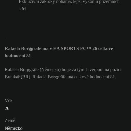
Exkluzivní zákroky nohama, lepší výkon u přízemních
střel
Rafaela Borggräfe má v EA SPORTS FC™ 26 celkové
hodnocení 81
Rafaela Borggräfe (Německo) hraje za tým Liverpool na pozici
Brankář (BR). Rafaela Borggräfe má celkové hodnocení 81.
Věk
26
Země
Německo