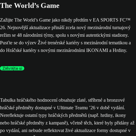
The World’s Game
Zažijte The World’s Game jako nikdy předtím v EA SPORTS FC™
26. Nejnovější aktualizace přináší zcela nový mezinárodní turnajový
režim se 48 národními týmy, spolu s novými autentickými stadiony.
Pusťte se do výzev Živé trenérské kariéry s mezinárodní tematikou a
do Hráčské kariéry s novými mezinárodními IKONAMI a Hrdiny.
Zahrajte si
Tabulka hráčského hodnocení obsahuje zlaté, stříbrné a bronzové
hráčské předměty dostupné v Ultimate Teamu ’26 v době vydání.
Nereflektuje ostatní typy hráčských předmětů (např. hrdiny, ikony
nebo hráčské předměty z kampaně), včetně těch, které byly přidány až
po vydání, ani nebude reflektovat živé aktualizace formy dostupné v