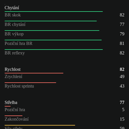
Chytání
BR skok
82
BR chytání
77
BR výkop
79
Poziční hra BR
81
BR reflexy
82
Rychlost
82
Zrychlení
49
Rychlost sprintu
43
Střelba
77
Poziční hra
5
Zakončování
15
Síla střely
59