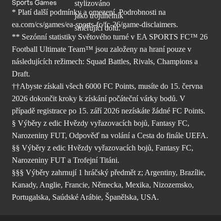
Sports Games
* Platí další podmínky a omezení. Podrobnosti
na
ea.com/cs/games/ea-sports-fc/fc-26/
game-disclaimers.
** Sezónní statistiky Světového turné v EA SPORTS FC™ 26
Football Ultimate Team™ jsou založeny na hraní pouze v
následujících režimech: Squad Battles, Rivals, Champions a
Draft.
††Abyste získali všech 6000 FC Points, musíte do 15. června
2026 dokončit kroky k získání počáteční várky bodů. V
případě registrace po 15. září 2026 nezískáte žádné FC Points.
§ Výběry z edic Hvězdy vyřazovacích bojů, Fantasy FC,
Narozeniny FUT, Odpověď na volání a Cesta do finále UEFA.
§§ Výběry z edic Hvězdy vyřazovacích bojů, Fantasy FC,
Narozeniny FUT a Trofejní Titáni.
§§§ Výběry zahrnují 1 hráčský předmět z; Argentiny, Brazílie,
Kanady, Anglie, Francie, Německa, Mexika, Nizozemsko,
Portugalska, Saúdské Arábie, Španělska, USA.