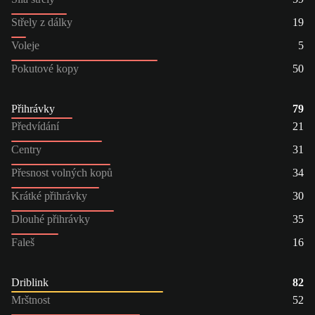
Střely z dálky
19
Voleje
5
Pokutové kopy
50
Přihrávky
79
Předvídání
21
Centry
31
Přesnost volných kopů
34
Krátké přihrávky
30
Dlouhé přihrávky
35
Faleš
16
Driblink
82
Mrštnost
52