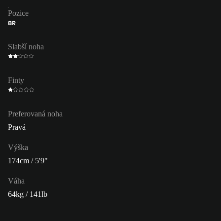
Pozice
BR
Slabší noha
Finty
Preferovaná noha
Pravá
Výška
174cm / 5'9"
Váha
64kg / 141lb