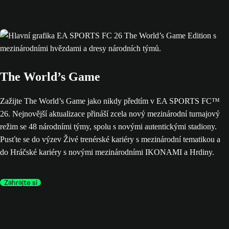
The World’s Game
Zažijte The World’s Game jako nikdy předtím v EA SPORTS FC™
26. Nejnovější aktualizace přináší zcela nový mezinárodní turnajový
režim se 48 národními týmy, spolu s novými autentickými stadiony.
Pusťte se do výzev Živé trenérské kariéry s mezinárodní tematikou a
do Hráčské kariéry s novými mezinárodními IKONAMI a Hrdiny.
Zahrajte si