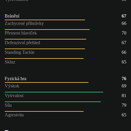
Bránění
67
Zachycené přihrávky
66
Přesnost hlaviček
70
Defenzivní přehled
67
Standing Tackle
66
Skluz
65
Fyzická hra
76
Výskok
69
Vytrvalost
81
Síla
79
Agresivita
65