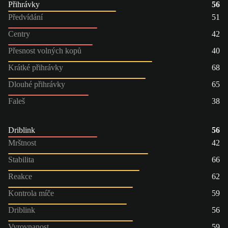
Přihrávky
56
Předvídání
51
Centry
42
Přesnost volných kopů
40
Krátké přihrávky
68
Dlouhé přihrávky
65
Faleš
38
Driblink
56
Mrštnost
42
Stabilita
66
Reakce
62
Kontrola míče
59
Driblink
56
Vyrovnanost
59