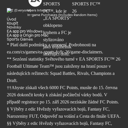
Users Interact
In-game Purchases (Includes Random Items)
Úvod
Koupit
Novinky
EA app pro Windows
EA app a Origin pro Mac
Sports Games
* Platí další podmínky a omezení. Podrobnosti
na
ea.com/cs/games/ea-sports-fc/fc-26/
game-disclaimers.
** Sezónní statistiky Světového turné v EA SPORTS FC™ 26
Football Ultimate Team™ jsou založeny na hraní pouze v
následujících režimech: Squad Battles, Rivals, Champions a
Draft.
††Abyste získali všech 6000 FC Points, musíte do 15. června
2026 dokončit kroky k získání počáteční várky bodů. V
případě registrace po 15. září 2026 nezískáte žádné FC Points.
§ Výběry z edic Hvězdy vyřazovacích bojů, Fantasy FC,
Narozeniny FUT, Odpověď na volání a Cesta do finále UEFA.
§§ Výběry z edic Hvězdy vyřazovacích bojů, Fantasy FC,