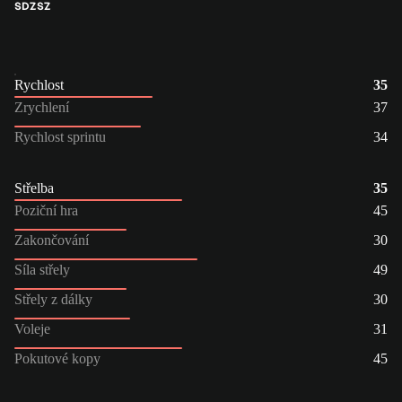
SDZ
SZ
Rychlost
35
Zrychlení
37
Rychlost sprintu
34
Střelba
35
Poziční hra
45
Zakončování
30
Síla střely
49
Střely z dálky
30
Voleje
31
Pokutové kopy
45