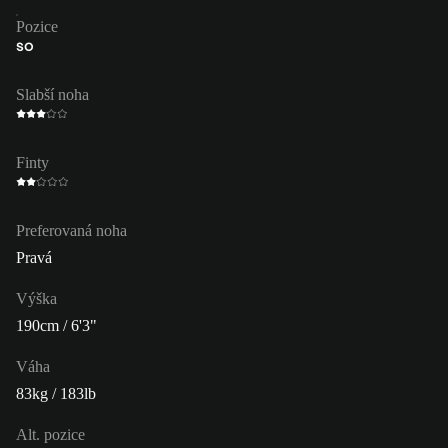
Pozice
SO
Slabší noha
Finty
Preferovaná noha
Pravá
Výška
190cm / 6'3"
Váha
83kg / 183lb
Alt. pozice