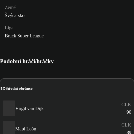
Země
Švýcarsko
Liga
Brack Super League
Podobní hráči/hráčky
SO
Střední obránce
CLK
Virgil van Dijk
90
CLK
Mapi León
89