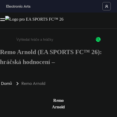
Remo Arnold (EA SPORTS FC™ 26):
Enter a minimum of 3 characters or numbers
hráčská hodnocení –
Domů
Remo Arnold
Remo
Arnold