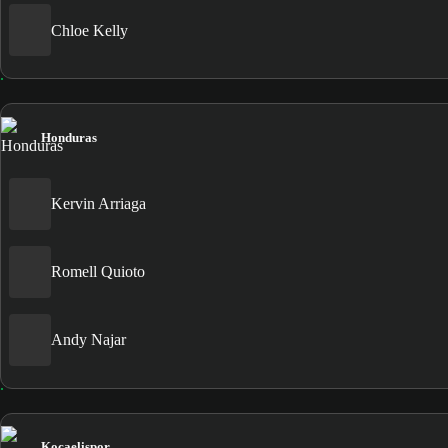
Chloe Kelly
Honduras
Kervin Arriaga
Romell Quioto
Andy Najar
Kocaelispor