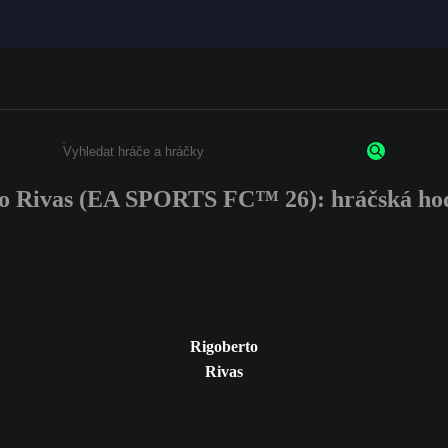
o Rivas (EA SPORTS FC™ 26): hráčská ho
Enter a minimum of 3 characters or numbers
Rigoberto
Rivas