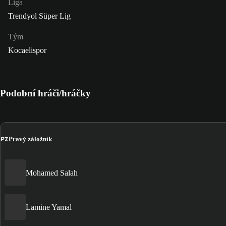
Liga
Trendyol Süper Lig
Tým
Kocaelispor
Podobní hráči/hráčky
PZ
Pravý záložník
Mohamed Salah
Lamine Yamal