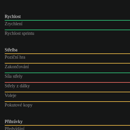
Rychlost
Zrychlení
Rychlost sprintu
Střelba
Poziční hra
Zakončování
Síla střely
Střely z dálky
Voleje
Pokutové kopy
Přihrávky
Předvídání