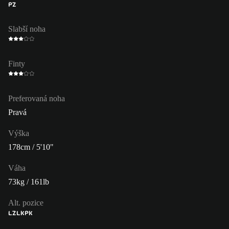
PZ
Slabší noha
Finty
Preferovaná noha
Pravá
Výška
178cm / 5'10"
Váha
73kg / 161lb
Alt. pozice
LZ
LK
PK