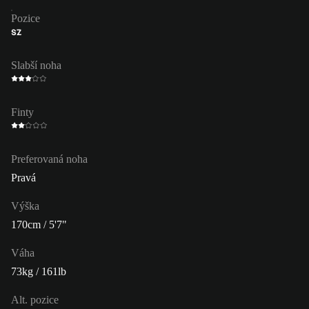
Pozice
SZ
Slabší noha
Finty
Preferovaná noha
Pravá
Výška
170cm / 5'7"
Váha
73kg / 161lb
Alt. pozice