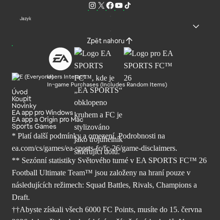
Jazyk
Zpět nahoru
Users Interact
In-game Purchases (Includes Random Items)
Úvod
Koupit
Novinky
EA app pro Windows
EA app a Origin pro Mac
Sports Games
* Platí další podmínky a omezení. Podrobnosti
na
ea.com/cs/games/ea-sports-fc/fc-26/
game-disclaimers.
** Sezónní statistiky Světového turné v EA SPORTS FC™ 26
Football Ultimate Team™ jsou založeny na hraní pouze v
následujících režimech: Squad Battles, Rivals, Champions a
Draft.
††Abyste získali všech 6000 FC Points, musíte do 15. června