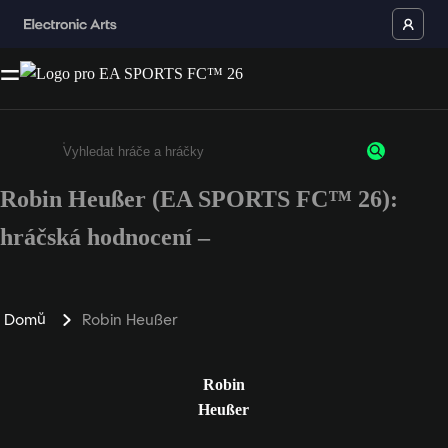
Robin Heußer (EA SPORTS FC™ 26):
Enter a minimum of 3 characters or numbers
hráčská hodnocení –
Domů
Robin Heußer
Robin
Heußer