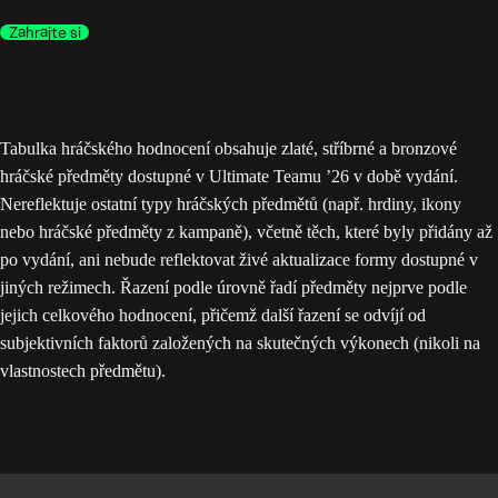
Zahrajte si
Tabulka hráčského hodnocení obsahuje zlaté, stříbrné a bronzové
hráčské předměty dostupné v Ultimate Teamu ’26 v době vydání.
Nereflektuje ostatní typy hráčských předmětů (např. hrdiny, ikony
nebo hráčské předměty z kampaně), včetně těch, které byly přidány až
po vydání, ani nebude reflektovat živé aktualizace formy dostupné v
jiných režimech. Řazení podle úrovně řadí předměty nejprve podle
jejich celkového hodnocení, přičemž další řazení se odvíjí od
subjektivních faktorů založených na skutečných výkonech (nikoli na
vlastnostech předmětu).