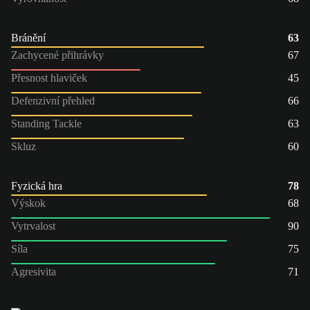
Bránění
63
Zachycené přihrávky
67
Přesnost hlaviček
45
Defenzivní přehled
66
Standing Tackle
63
Skluz
60
Fyzická hra
78
Výskok
68
Vytrvalost
90
Síla
75
Agresivita
71