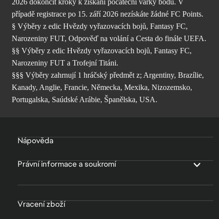
2026 dokončit kroky k získání počáteční várky bodů. V
případě registrace po 15. září 2026 nezískáte žádné FC Points.
§ Výběry z edic Hvězdy vyřazovacích bojů, Fantasy FC,
Narozeniny FUT, Odpověď na volání a Cesta do finále UEFA.
§§ Výběry z edic Hvězdy vyřazovacích bojů, Fantasy FC,
Narozeniny FUT a Trofejní Titáni.
§§§ Výběry zahrnují 1 hráčský předmět z; Argentiny, Brazílie,
Kanady, Anglie, Francie, Německa, Mexika, Nizozemsko,
Portugalska, Saúdské Arábie, Španělska, USA.
Nápověda
Právní informace a soukromí
Vracení zboží