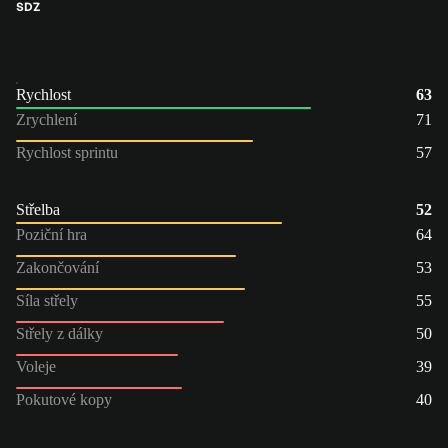
SDZ
Rychlost
63
Zrychlení
71
Rychlost sprintu
57
Střelba
52
Poziční hra
64
Zakončování
53
Síla střely
55
Střely z dálky
50
Voleje
39
Pokutové kopy
40