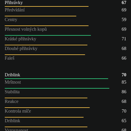
Přihrávky
67
Předvídání
69
Centry
59
Přesnost volných kopů
69
Krátké přihrávky
71
Dlouhé přihrávky
68
Faleš
66
Driblink
70
Mrštnost
85
Stabilita
86
Reakce
68
Kontrola míče
70
Driblink
65
Vyrovnanost
68