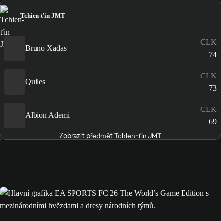
Tchien-ťin JMT
CLK
Bruno Xadas
74
CLK
Quiles
73
CLK
Albion Ademi
69
Zobrazit předmět Tchien-ťin JMT