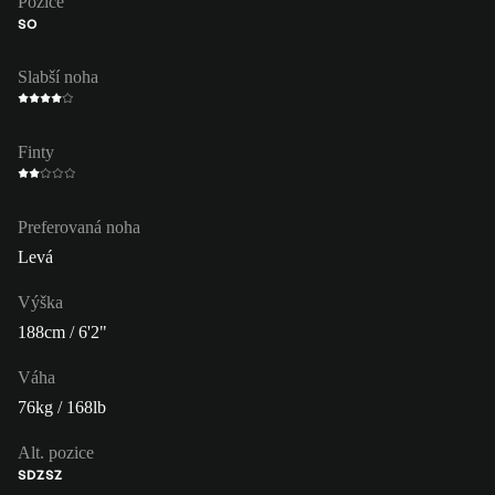
Pozice
SO
Slabší noha
Finty
Preferovaná noha
Levá
Výška
188cm / 6'2"
Váha
76kg / 168lb
Alt. pozice
SDZ
SZ