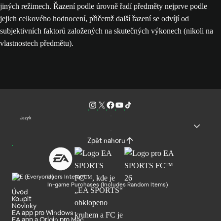
jiných režimech. Řazení podle úrovně řadí předměty nejprve podle
jejich celkového hodnocení, přičemž další řazení se odvíjí od
subjektivních faktorů založených na skutečných výkonech (nikoli na
vlastnostech předmětu).
Jazyk
Zpět nahoru
Users Interact
In-game Purchases (Includes Random Items)
Úvod
Koupit
Novinky
EA app pro Windows
EA app a Origin pro Mac