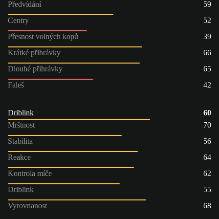
Předvídání
59
Centry
52
Přesnost volných kopů
39
Krátké přihrávky
66
Dlouhé přihrávky
65
Faleš
42
Driblink
60
Mrštnost
70
Stabilita
56
Reakce
64
Kontrola míče
62
Driblink
55
Vyrovnanost
68