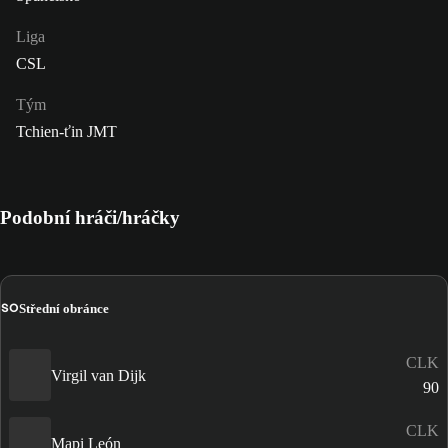
Liga
CSL
Tým
Tchien-ťin JMT
Podobní hráči/hráčky
SO
Střední obránce
CLK
Virgil van Dijk
90
CLK
Mapi León