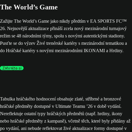
The World’s Game
Zažijte The World’s Game jako nikdy předtím v EA SPORTS FC™
26. Nejnovější aktualizace přináší zcela nový mezinárodní turnajový
režim se 48 národními týmy, spolu s novými autentickými stadiony.
Pusťte se do výzev Živé trenérské kariéry s mezinárodní tematikou a
do Hráčské kariéry s novými mezinárodními IKONAMI a Hrdiny.
Zahrajte si
Tabulka hráčského hodnocení obsahuje zlaté, stříbrné a bronzové
hráčské předměty dostupné v Ultimate Teamu ’26 v době vydání.
Nereflektuje ostatní typy hráčských předmětů (např. hrdiny, ikony
nebo hráčské předměty z kampaně), včetně těch, které byly přidány až
po vydání, ani nebude reflektovat živé aktualizace formy dostupné v