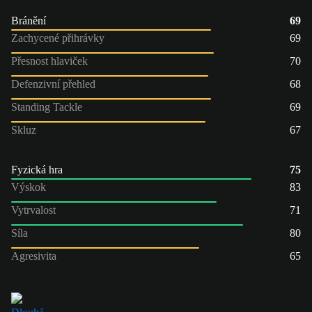
Bránění
69
Zachycené přihrávky
69
Přesnost hlaviček
70
Defenzivní přehled
68
Standing Tackle
69
Skluz
67
Fyzická hra
75
Výskok
83
Vytrvalost
71
Síla
80
Agresivita
65