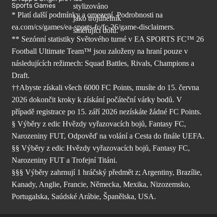
Sports Games
* Platí další podmínky a omezení. Podrobnosti
na
ea.com/cs/games/ea-sports-fc/fc-26/
game-disclaimers.
** Sezónní statistiky Světového turné v EA SPORTS FC™ 26
Football Ultimate Team™ jsou založeny na hraní pouze v
následujících režimech: Squad Battles, Rivals, Champions a
Draft.
††Abyste získali všech 6000 FC Points, musíte do 15. června
2026 dokončit kroky k získání počáteční várky bodů. V
případě registrace po 15. září 2026 nezískáte žádné FC Points.
§ Výběry z edic Hvězdy vyřazovacích bojů, Fantasy FC,
Narozeniny FUT, Odpověď na volání a Cesta do finále UEFA.
§§ Výběry z edic Hvězdy vyřazovacích bojů, Fantasy FC,
Narozeniny FUT a Trofejní Titáni.
§§§ Výběry zahrnují 1 hráčský předmět z; Argentiny, Brazílie,
Kanady, Anglie, Francie, Německa, Mexika, Nizozemsko,
Portugalska, Saúdské Arábie, Španělska, USA.