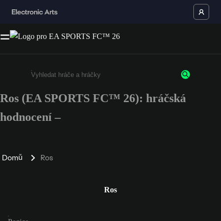
Ros (EA SPORTS FC™ 26): hráčská
Enter a minimum of 3 characters or numbers
hodnocení –
Domů
Ros
Ros