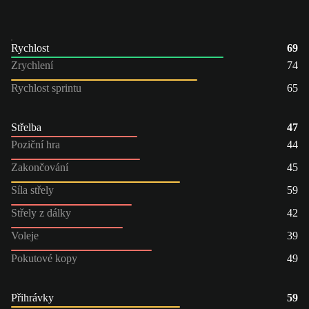
Rychlost
69
Zrychlení
74
Rychlost sprintu
65
Střelba
47
Poziční hra
44
Zakončování
45
Síla střely
59
Střely z dálky
42
Voleje
39
Pokutové kopy
49
Přihrávky
59