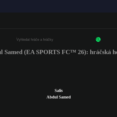
ul Samed (EA SPORTS FC™ 26): hráčská h
Enter a minimum of 3 characters or numbers
Salis
Abdul Samed