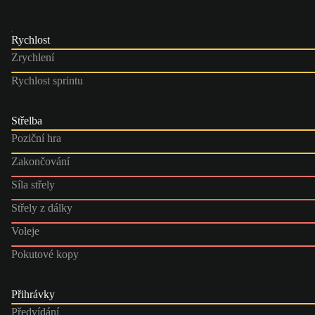
Rychlost
Zrychlení
Rychlost sprintu
Střelba
Poziční hra
Zakončování
Síla střely
Střely z dálky
Voleje
Pokutové kopy
Přihrávky
Předvídání