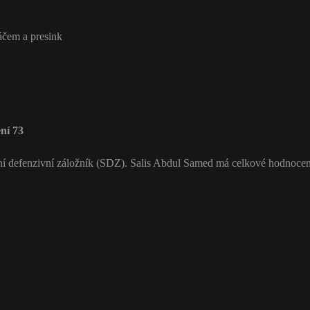
áčem a presink
ní 73
í defenzivní záložník (SDZ). Salis Abdul Samed má celkové hodnocen