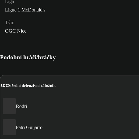
Liga
Ligue 1 McDonald's
Tým
OGC Nice
Podobní hráči/hráčky
SDZ
Střední defenzivní záložník
Rodri
Patri Guijarro