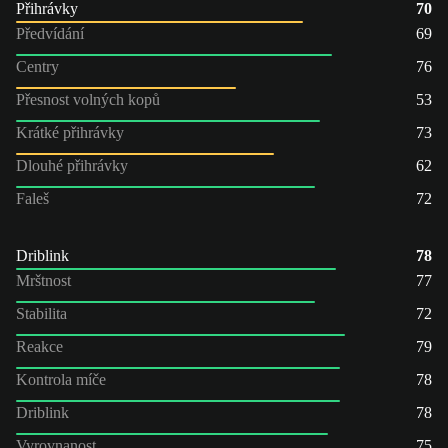
Přihrávky
70
Předvídání
69
Centry
76
Přesnost volných kopů
53
Krátké přihrávky
73
Dlouhé přihrávky
62
Faleš
72
Driblink
78
Mrštnost
77
Stabilita
72
Reakce
79
Kontrola míče
78
Driblink
78
Vyrovnanost
75