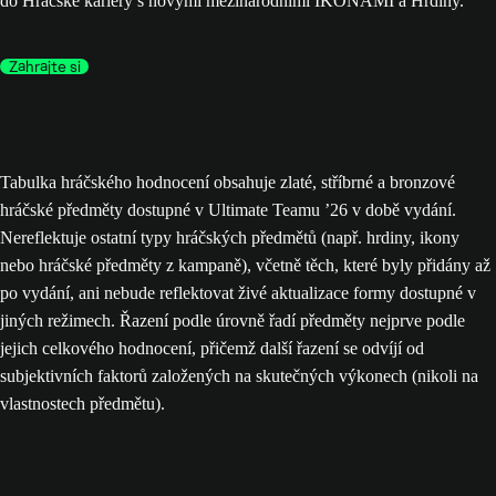
do Hráčské kariéry s novými mezinárodními IKONAMI a Hrdiny.
Zahrajte si
Tabulka hráčského hodnocení obsahuje zlaté, stříbrné a bronzové
hráčské předměty dostupné v Ultimate Teamu ’26 v době vydání.
Nereflektuje ostatní typy hráčských předmětů (např. hrdiny, ikony
nebo hráčské předměty z kampaně), včetně těch, které byly přidány až
po vydání, ani nebude reflektovat živé aktualizace formy dostupné v
jiných režimech. Řazení podle úrovně řadí předměty nejprve podle
jejich celkového hodnocení, přičemž další řazení se odvíjí od
subjektivních faktorů založených na skutečných výkonech (nikoli na
vlastnostech předmětu).