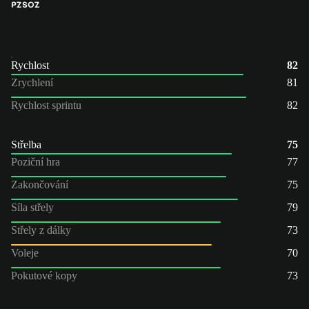
PZ
SOZ
Rychlost
82
Zrychlení
81
Rychlost sprintu
82
Střelba
75
Poziční hra
77
Zakončování
75
Síla střely
79
Střely z dálky
73
Voleje
70
Pokutové kopy
73