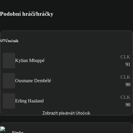
Podobní hráči/hráčky
ÚT
Útočník
CLK
Kylian Mbappé
91
CLK
Ousmane Dembélé
90
CLK
Erling Haaland
90
Zobrazit předmět Útočník
Finsko