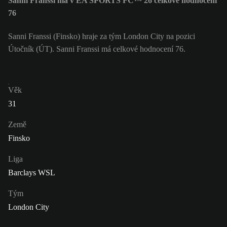
Sanni Franssi má v EA SPORTS FC™ 26 celkové hodnocení
76
Sanni Franssi (Finsko) hraje za tým London City na pozici
Útočník (ÚT). Sanni Franssi má celkové hodnocení 76.
Věk
31
Země
Finsko
Liga
Barclays WSL
Tým
London City