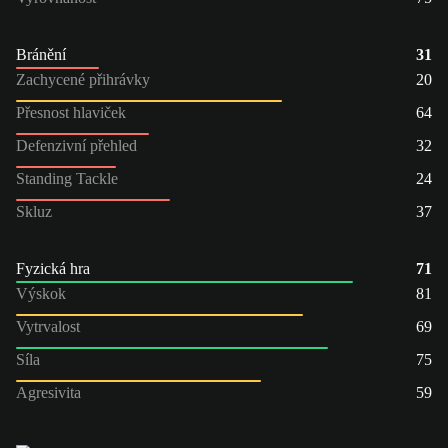
Bránění
31
Zachycené přihrávky
20
Přesnost hlaviček
64
Defenzivní přehled
32
Standing Tackle
24
Skluz
37
Fyzická hra
71
Výskok
81
Vytrvalost
69
Síla
75
Agresivita
59