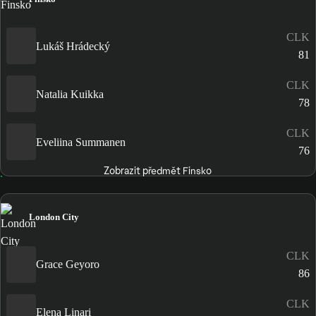
CLK
Lukáš Hrádecký
81
CLK
Natalia Kuikka
78
CLK
Eveliina Summanen
76
Zobrazit předmět Finsko
London City
CLK
Grace Geyoro
86
CLK
Elena Linari