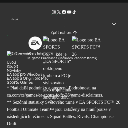
Jazyk
Zpět nahoru
Users Interact
In-game Purchases (Includes Random Items)
Úvod
Koupit
Novinky
EA app pro Windows
EA app a Origin pro Mac
Sports Games
* Platí další podmínky a omezení. Podrobnosti
na
ea.com/cs/games/ea-sports-fc/fc-26/
game-disclaimers.
** Sezónní statistiky Světového turné v EA SPORTS FC™ 26
Football Ultimate Team™ jsou založeny na hraní pouze v
následujících režimech: Squad Battles, Rivals, Champions a
Draft.