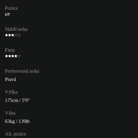
Pozice
ÚT
Slabší noha
Finty
Preferovaná noha
Pravá
Výška
175cm / 5'9"
Váha
63kg / 139lb
Alt. pozice