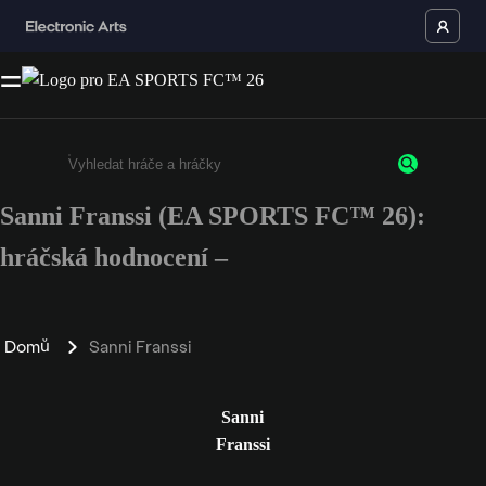
Sanni Franssi (EA SPORTS FC™ 26):
Enter a minimum of 3 characters or numbers
hráčská hodnocení –
Domů
Sanni Franssi
Sanni
Franssi