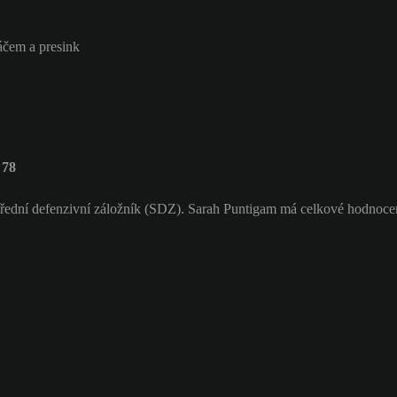
áčem a presink
 78
řední defenzivní záložník (SDZ). Sarah Puntigam má celkové hodnoce