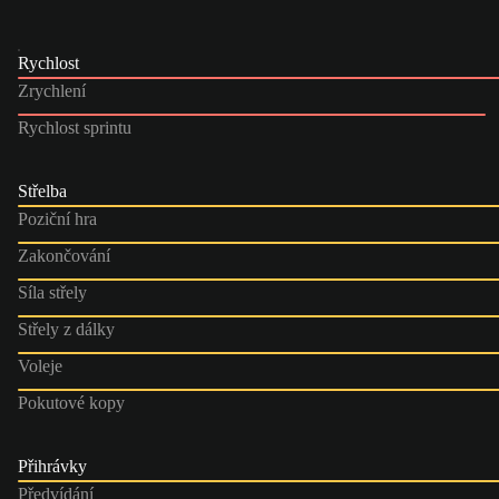
Rychlost
Zrychlení
Rychlost sprintu
Střelba
Poziční hra
Zakončování
Síla střely
Střely z dálky
Voleje
Pokutové kopy
Přihrávky
Předvídání