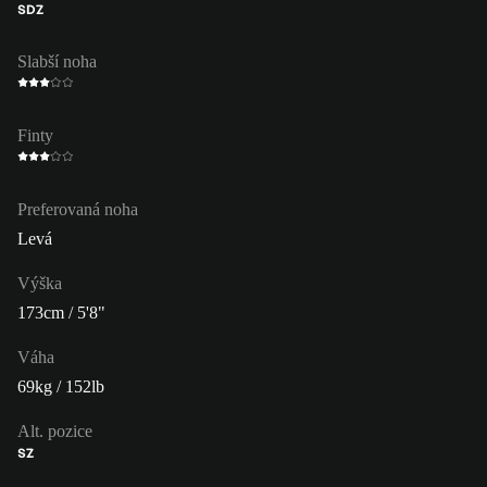
SDZ
Slabší noha
Finty
Preferovaná noha
Levá
Výška
173cm / 5'8"
Váha
69kg / 152lb
Alt. pozice
SZ