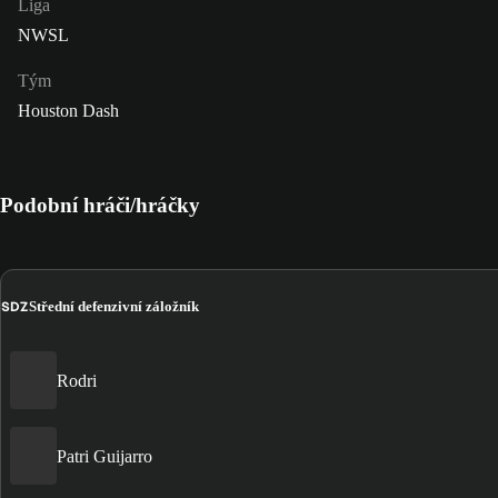
Liga
NWSL
Tým
Houston Dash
Podobní hráči/hráčky
SDZ
Střední defenzivní záložník
Rodri
Patri Guijarro