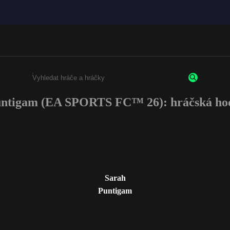
untigam (EA SPORTS FC™ 26): hráčská hod
Enter a minimum of 3 characters or numbers
Sarah
Puntigam