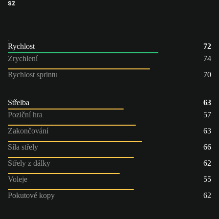
SZ
Rychlost
72
Zrychlení
74
Rychlost sprintu
70
Střelba
63
Poziční hra
57
Zakončování
63
Síla střely
66
Střely z dálky
62
Voleje
55
Pokutové kopy
62