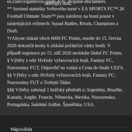
ea.com/cs/games/ea-sports-fc/fc-26/
game-disclaimers.
** Sezónní statistiky Světového turné v EA SPORTS FC™ 26
Football Ultimate Team™ jsou založeny na hraní pouze v
následujících režimech: Squad Battles, Rivals, Champions a
Draft.
††Abyste získali všech 6000 FC Points, musíte do 15. června
2026 dokončit kroky k získání počáteční várky bodů. V
případě registrace po 15. září 2026 nezískáte žádné FC Points.
§ Výběry z edic Hvězdy vyřazovacích bojů, Fantasy FC,
Narozeniny FUT, Odpověď na volání a Cesta do finále UEFA.
§§ Výběry z edic Hvězdy vyřazovacích bojů, Fantasy FC,
Narozeniny FUT a Trofejní Titáni.
§§§ Výběry zahrnují 1 hráčský předmět z; Argentiny, Brazílie,
Kanady, Anglie, Francie, Německa, Mexika, Nizozemsko,
Portugalska, Saúdské Arábie, Španělska, USA.
Nápověda