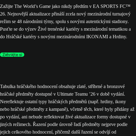
Zažijte The World’s Game jako nikdy předtím v EA SPORTS FC™
26. Nejnovější aktualizace přináší zcela nový mezinárodní turnajový
režim se 48 národními týmy, spolu s novými autentickými stadiony.
Pusťte se do výzev Živé trenérské kariéry s mezinárodní tematikou a
do Hráčské kariéry s novými mezinárodními IKONAMI a Hrdiny.
Zahrajte si
Tabulka hráčského hodnocení obsahuje zlaté, stříbrné a bronzové
hráčské předměty dostupné v Ultimate Teamu ’26 v době vydání.
Nereflektuje ostatní typy hráčských předmětů (např. hrdiny, ikony
nebo hráčské předměty z kampaně), včetně těch, které byly přidány až
po vydání, ani nebude reflektovat živé aktualizace formy dostupné v
jiných režimech. Řazení podle úrovně řadí předměty nejprve podle
jejich celkového hodnocení, přičemž další řazení se odvíjí od