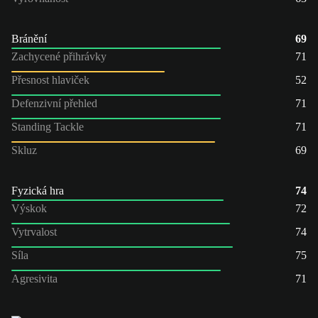
Bránění
69
Zachycené přihrávky
71
Přesnost hlaviček
52
Defenzivní přehled
71
Standing Tackle
71
Skluz
69
Fyzická hra
74
Výskok
72
Vytrvalost
74
Síla
75
Agresivita
71