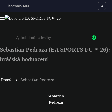
Sebastián Pedroza (EA SPORTS FC™ 26):
Enter a minimum of 3 characters or numbers
hráčská hodnocení –
Domů
Sebastián Pedroza
Sebastián
Pedroza