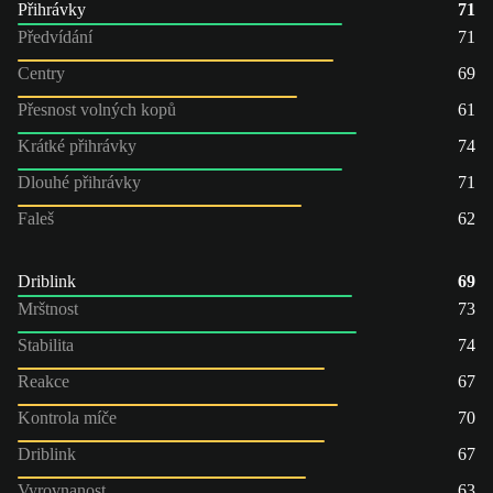
Přihrávky
71
Předvídání
71
Centry
69
Přesnost volných kopů
61
Krátké přihrávky
74
Dlouhé přihrávky
71
Faleš
62
Driblink
69
Mrštnost
73
Stabilita
74
Reakce
67
Kontrola míče
70
Driblink
67
Vyrovnanost
63