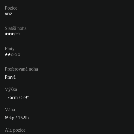
Pozice
SDZ
Slabší noha
Finty
Preferovaná noha
Pravá
Výška
176cm / 5'9"
Váha
69kg / 152lb
Alt. pozice