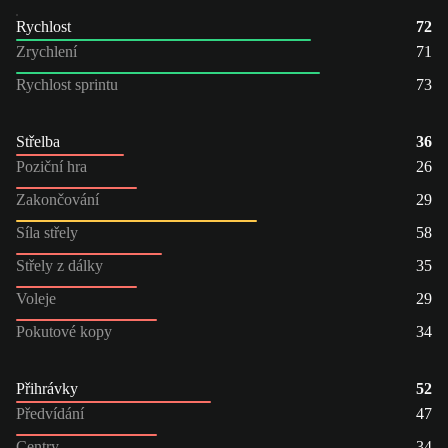
Rychlost
72
Zrychlení
71
Rychlost sprintu
73
Střelba
36
Poziční hra
26
Zakončování
29
Síla střely
58
Střely z dálky
35
Voleje
29
Pokutové kopy
34
Přihrávky
52
Předvídání
47
Centry
34