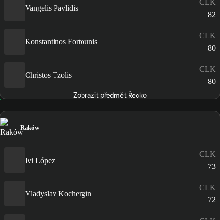
CLK
Vangelis Pavlidis
82
CLK
Konstantinos Fortounis
80
CLK
Christos Tzolis
80
Zobrazit předmět Řecko
Raków
CLK
Ivi López
73
CLK
Vladyslav Kochergin
72