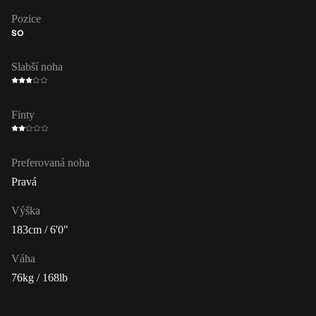
Pozice
SO
Slabší noha
Finty
Preferovaná noha
Pravá
Výška
183cm / 6'0"
Váha
76kg / 168lb