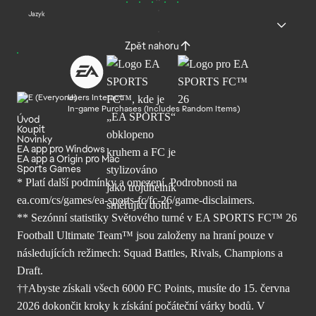
Jazyk
Zpět nahoru
Users Interact
In-game Purchases (Includes Random Items)
Úvod
Koupit
Novinky
EA app pro Windows
EA app a Origin pro Mac
Sports Games
* Platí další podmínky a omezení. Podrobnosti
na
ea.com/cs/games/ea-sports-fc/fc-26/
game-disclaimers.
** Sezónní statistiky Světového turné v EA SPORTS FC™ 26
Football Ultimate Team™ jsou založeny na hraní pouze v
následujících režimech: Squad Battles, Rivals, Champions a
Draft.
††Abyste získali všech 6000 FC Points, musíte do 15. června
2026 dokončit kroky k získání počáteční várky bodů. V