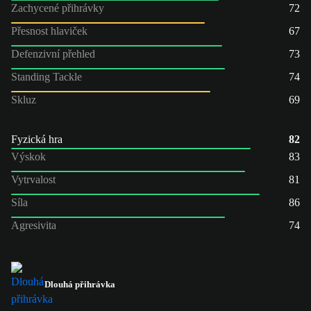
Zachycené přihrávky
72
Přesnost hlaviček
67
Defenzivní přehled
73
Standing Tackle
74
Skluz
69
Fyzická hra
82
Výskok
83
Vytrvalost
81
Síla
86
Agresivita
74
Dlouhá přihrávka