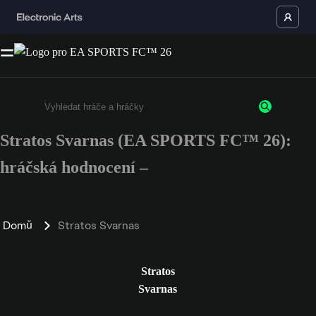
Stratos Svarnas (EA SPORTS FC™ 26):
Enter a minimum of 3 characters or numbers
hráčská hodnocení –
Domů
Stratos Svarnas
Stratos
Svarnas