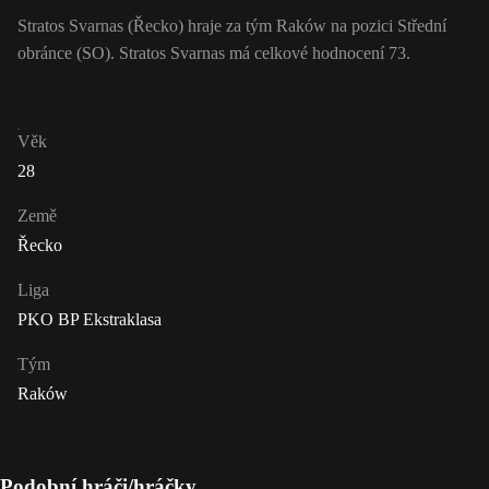
Stratos Svarnas (Řecko) hraje za tým Raków na pozici Střední
obránce (SO). Stratos Svarnas má celkové hodnocení 73.
Věk
28
Země
Řecko
Liga
PKO BP Ekstraklasa
Tým
Raków
Podobní hráči/hráčky