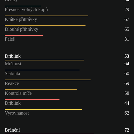
Přesnost volných kopů
29
Krátké přihrávky
67
Dlouhé přihrávky
65
Faleš
31
Driblink
53
Mrštnost
64
Stabilita
60
Reakce
69
Kontrola míče
58
Driblink
44
Vyrovnanost
62
Bránění
72