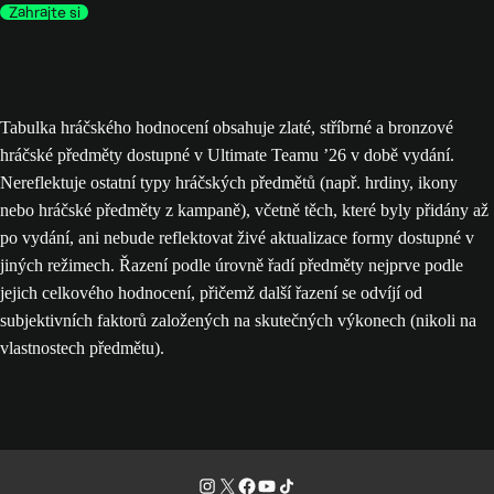
Zahrajte si
Tabulka hráčského hodnocení obsahuje zlaté, stříbrné a bronzové
hráčské předměty dostupné v Ultimate Teamu ’26 v době vydání.
Nereflektuje ostatní typy hráčských předmětů (např. hrdiny, ikony
nebo hráčské předměty z kampaně), včetně těch, které byly přidány až
po vydání, ani nebude reflektovat živé aktualizace formy dostupné v
jiných režimech. Řazení podle úrovně řadí předměty nejprve podle
jejich celkového hodnocení, přičemž další řazení se odvíjí od
subjektivních faktorů založených na skutečných výkonech (nikoli na
vlastnostech předmětu).