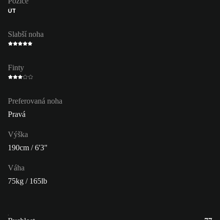
Pozice
ÚT
Slabší noha
Finty
Preferovaná noha
Pravá
Výška
190cm / 6'3"
Váha
75kg / 165lb