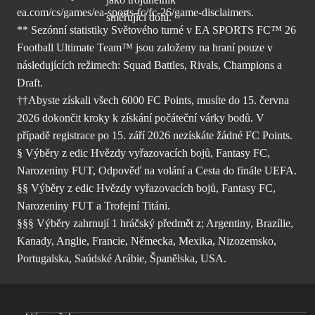
ea.com/cs/games/ea-sports-fc/fc-26/
game-disclaimers.
** Sezónní statistiky Světového turné v EA SPORTS FC™ 26
Football Ultimate Team™ jsou založeny na hraní pouze v
následujících režimech: Squad Battles, Rivals, Champions a
Draft.
††Abyste získali všech 6000 FC Points, musíte do 15. června
2026 dokončit kroky k získání počáteční várky bodů. V
případě registrace po 15. září 2026 nezískáte žádné FC Points.
§ Výběry z edic Hvězdy vyřazovacích bojů, Fantasy FC,
Narozeniny FUT, Odpověď na volání a Cesta do finále UEFA.
§§ Výběry z edic Hvězdy vyřazovacích bojů, Fantasy FC,
Narozeniny FUT a Trofejní Titáni.
§§§ Výběry zahrnují 1 hráčský předmět z; Argentiny, Brazílie,
Kanady, Anglie, Francie, Německa, Mexika, Nizozemsko,
Portugalska, Saúdské Arábie, Španělska, USA.