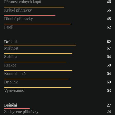
Přesnost volných kopů
46
Krátké přihrávky
56
Dlouhé přihrávky
48
Faleš
62
Driblink
62
Mrštnost
67
Stabilita
64
Reakce
58
Kontrola míče
64
Driblink
60
Vyrovnanost
63
Bránění
27
Zachycené přihrávky
24