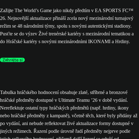
Zažijte The World’s Game jako nikdy předtím v EA SPORTS FC™
26. Nejnovější aktualizace přináší zcela nový mezinárodní turnajový
režim se 48 národními týmy, spolu s novými autentickými stadiony.
Pusťte se do výzev Živé trenérské kariéry s mezinárodní tematikou a
do Hráčské kariéry s novými mezinárodními IKONAMI a Hrdiny.
Zahrajte si
Tabulka hráčského hodnocení obsahuje zlaté, stříbrné a bronzové
hráčské předměty dostupné v Ultimate Teamu ’26 v době vydání.
Nereflektuje ostatní typy hráčských předmětů (např. hrdiny, ikony
nebo hráčské předměty z kampaně), včetně těch, které byly přidány až
po vydání, ani nebude reflektovat živé aktualizace formy dostupné v
jiných režimech. Řazení podle úrovně řadí předměty nejprve podle
jejich celkového hodnocení, přičemž další řazení se odvíjí od