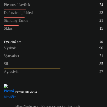
Přesnost hlaviček
74
Defenzivní přehled
22
Standing Tackle
21
Skluz
15
Fyzická hra
76
Výskok
90
Vytrvalost
71
Síla
85
Agresivita
57
Přesná hlavička
Hlavičkuje se zvýšenou razancí a přesností.