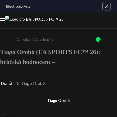
Tiago Orobó (EA SPORTS FC™ 26):
Enter a minimum of 3 characters or numbers
hráčská hodnocení –
Domů
Tiago Orobó
Tiago Orobó