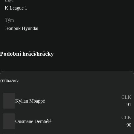
K League 1
Tým
Jeonbuk Hyundai
Podobní hráči/hráčky
ÚT
Útočník
CLK
Kylian Mbappé
91
CLK
Ousmane Dembélé
90