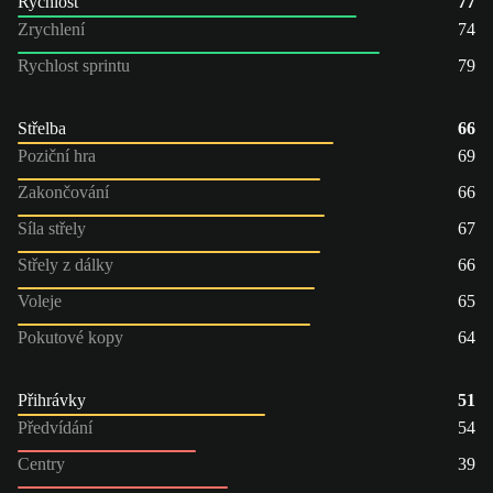
Rychlost
77
Zrychlení
74
Rychlost sprintu
79
Střelba
66
Poziční hra
69
Zakončování
66
Síla střely
67
Střely z dálky
66
Voleje
65
Pokutové kopy
64
Přihrávky
51
Předvídání
54
Centry
39