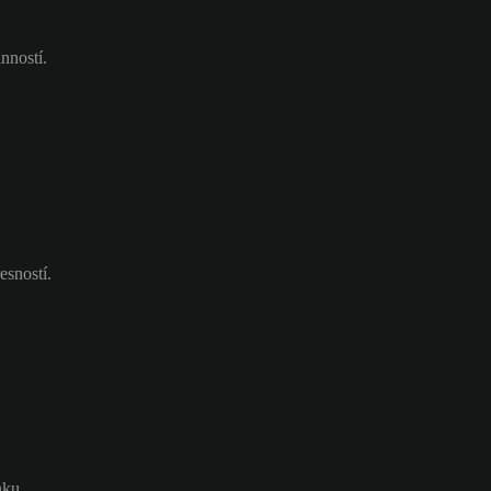
nností.
esností.
nku