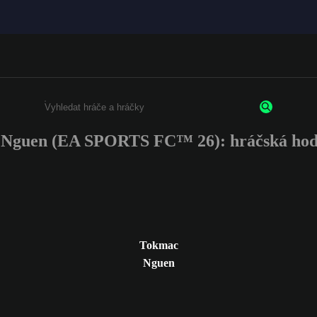
Nguen (EA SPORTS FC™ 26): hráčská hod
Enter a minimum of 3 characters or numbers
Tokmac
Nguen