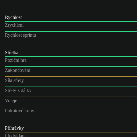
Rychlost
Zrychlení
Rychlost sprintu
Střelba
Poziční hra
Zakončování
Síla střely
Střely z dálky
Voleje
Pokutové kopy
Přihrávky
Předvídání