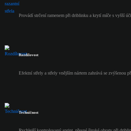
Provádí strčení ramenem při driblinku a krytí míče s vyšší úči
Rozdílovost
Efektní střely a střely vnějším nártem zahrává se zvýšenou př
Techničnost
Rychlejší kontrolovaný sprint, přesné široké obraty při dribli