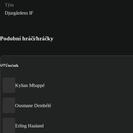
Tým
Djurgårdens IF
Podobní hráči/hráčky
ÚT
Útočník
Kylian Mbappé
Ousmane Dembélé
Erling Haaland