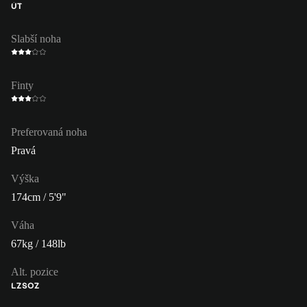
ÚT
Slabší noha
Finty
Preferovaná noha
Pravá
Výška
174cm / 5'9"
Váha
67kg / 148lb
Alt. pozice
LZ
SOZ