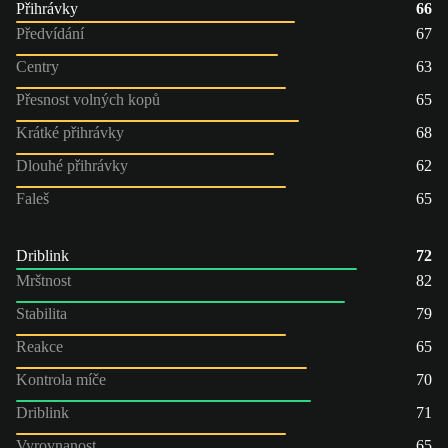
Přihrávky
66
Předvídání
67
Centry
63
Přesnost volných kopů
65
Krátké přihrávky
68
Dlouhé přihrávky
62
Faleš
65
Driblink
72
Mrštnost
82
Stabilita
79
Reakce
65
Kontrola míče
70
Driblink
71
Vyrovnanost
65