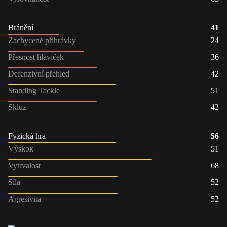
Bránění
41
Zachycené přihrávky
24
Přesnost hlaviček
36
Defenzivní přehled
42
Standing Tackle
51
Skluz
42
Fyzická hra
56
Výskok
51
Vytrvalost
68
Síla
52
Agresivita
52