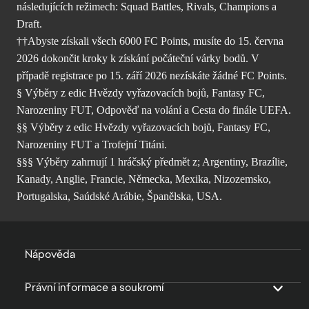
následujících režimech: Squad Battles, Rivals, Champions a
Draft.
††Abyste získali všech 6000 FC Points, musíte do 15. června
2026 dokončit kroky k získání počáteční várky bodů. V
případě registrace po 15. září 2026 nezískáte žádné FC Points.
§ Výběry z edic Hvězdy vyřazovacích bojů, Fantasy FC,
Narozeniny FUT, Odpověď na volání a Cesta do finále UEFA.
§§ Výběry z edic Hvězdy vyřazovacích bojů, Fantasy FC,
Narozeniny FUT a Trofejní Titáni.
§§§ Výběry zahrnují 1 hráčský předmět z; Argentiny, Brazílie,
Kanady, Anglie, Francie, Německa, Mexika, Nizozemsko,
Portugalska, Saúdské Arábie, Španělska, USA.
Nápověda
Právní informace a soukromí