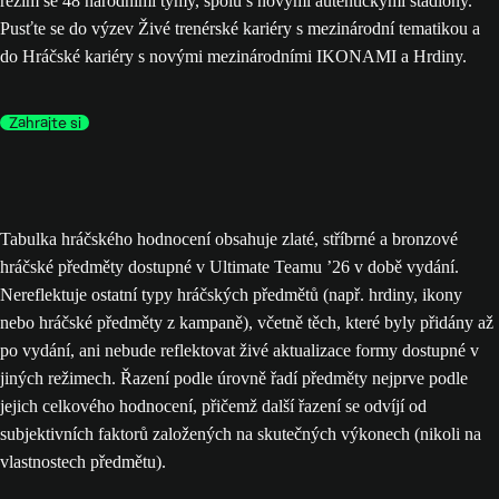
režim se 48 národními týmy, spolu s novými autentickými stadiony.
Pusťte se do výzev Živé trenérské kariéry s mezinárodní tematikou a
do Hráčské kariéry s novými mezinárodními IKONAMI a Hrdiny.
Zahrajte si
Tabulka hráčského hodnocení obsahuje zlaté, stříbrné a bronzové
hráčské předměty dostupné v Ultimate Teamu ’26 v době vydání.
Nereflektuje ostatní typy hráčských předmětů (např. hrdiny, ikony
nebo hráčské předměty z kampaně), včetně těch, které byly přidány až
po vydání, ani nebude reflektovat živé aktualizace formy dostupné v
jiných režimech. Řazení podle úrovně řadí předměty nejprve podle
jejich celkového hodnocení, přičemž další řazení se odvíjí od
subjektivních faktorů založených na skutečných výkonech (nikoli na
vlastnostech předmětu).