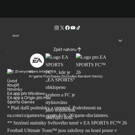
Jazyk
Zpět nahoru
Users Interact
In-game Purchases (Includes Random Items)
Úvod
Koupit
Novinky
EA app pro Windows
EA app a Origin pro Mac
Sports Games
* Platí další podmínky a omezení. Podrobnosti
na
ea.com/cs/games/ea-sports-fc/fc-26/
game-disclaimers.
** Sezónní statistiky Světového turné v EA SPORTS FC™ 26
Football Ultimate Team™ jsou založeny na hraní pouze v