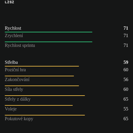
LZ
SZ
Rychlost
71
Zrychlení
71
Rychlost sprintu
71
Střelba
59
Poziční hra
60
Zakončování
56
Síla střely
60
Střely z dálky
65
Voleje
55
Pokutové kopy
65