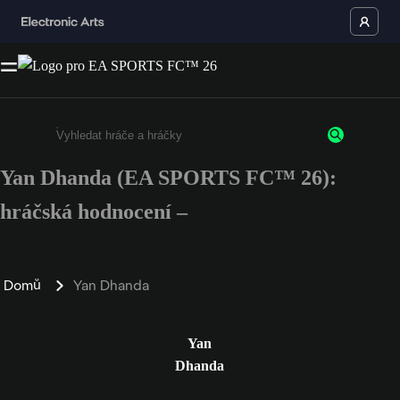
Yan Dhanda (EA SPORTS FC™ 26):
Enter a minimum of 3 characters or numbers
hráčská hodnocení –
Domů
Yan Dhanda
Yan
Dhanda