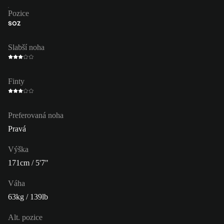
Pozice
SOZ
Slabší noha
Finty
Preferovaná noha
Pravá
Výška
171cm / 5'7"
Váha
63kg / 139lb
Alt. pozice